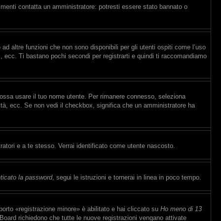
rimenti contatta un amministratore: potresti essere stato bannato o
d altre funzioni che non sono disponibili per gli utenti ospiti come l’uso
ti, ecc. Ti bastano pochi secondi per registrarti e quindi ti raccomandiamo
 possa usare il tuo nome utente. Per rimanere connesso, seleziona
sità, ecc. Se non vedi il checkbox, significa che un amministratore ha
ratori e a te stesso. Verrai identificato come utente nascosto.
ticato la password
, segui le istruzioni e tornerai in linea in poco tempo.
orto «registrazione minore» è abilitato e hai cliccato su
Ho meno di 13
e Board richiedono che tutte le nuove registrazioni vengano attivate