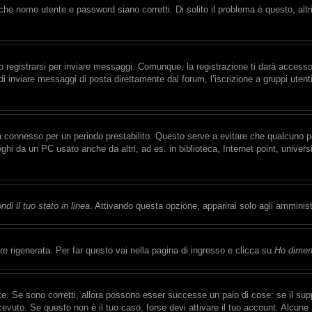
che nome utente e password siano corretti. Di solito il problema è questo, alt
registrarsi per inviare messaggi. Comunque, la registrazione ti darà accesso a
di inviare messaggi di posta direttamente dal forum, l’iscrizione a gruppi uten
rrà connesso per un periodo prestabilito. Questo serve a evitare che qualcuno
eghi da un PC usato anche da altri, ad es. in biblioteca, Internet point, univer
di il tuo stato in linea
. Attivando questa opzione, apparirai solo agli amminist
 rigenerata. Per far questo vai nella pagina di ingresso e clicca su
Ho dimen
e. Se sono corretti, allora possono esser successe un paio di cose: se il supp
ricevuto. Se questo non è il tuo caso, forse devi attivare il tuo account. Alcun