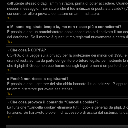
dall’utente stesso o dagli amministratori, prima di poter accedere. Quando t
nessun messaggio... sei sicuro che il tuo indirizzo di posta sia valido? (L
sia corretto, allora prova a contattare un amministratore.
Top
» Mi sono registrato tempo fa, ma non riesco piú a connettermi?!
È possibile che un amministratore abbia cancellato o disattivato il tuo a
del database. Se il motivo è quest’ultimo registrati nuovamente e cerca d
Top
» Che cosa è COPPA?
COPPA, o la Legge sulla privacy per la protezione dei minori del 1998, è u
una richiesta scritta da parte del genitore o tutore legale, permettendo la
che il phpBB Group non può fornire consigli legali e non è un punto di con
Top
» Perché non riesco a registrarmi?
È possibile che il gestore del sito abbia bannato il tuo indirizzo IP oppure 
un amministratore per avere assistenza.
Top
» Che cosa provoca il comando “Cancella cookie”?
La funzione “Cancella cookie” eliminerà tutti i cookie generati da phpBB c
funzione. Se hai avuto problemi di accesso o di uscita dal sistema, la can
Top