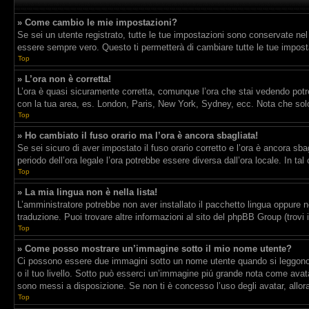
» Come cambio le mie impostazioni?
Se sei un utente registrato, tutte le tue impostazioni sono conservate ne
essere sempre vero. Questo ti permetterà di cambiare tutte le tue imposta
Top
» L’ora non è corretta!
L’ora è quasi sicuramente corretta, comunque l’ora che stai vedendo potrebb
con la tua area, es. London, Paris, New York, Sydney, ecc. Nota che solo 
Top
» Ho cambiato il fuso orario ma l’ora è ancora sbagliata!
Se sei sicuro di aver impostato il fuso orario corretto e l’ora è ancora sba
periodo dell’ora legale l’ora potrebbe essere diversa dall’ora locale. In tal
Top
» La mia lingua non è nella lista!
L’amministratore potrebbe non aver installato il pacchetto lingua oppure n
traduzione. Puoi trovare altre informazioni al sito del phpBB Group (trovi 
Top
» Come posso mostrare un’immagine sotto il mio nome utente?
Ci possono essere due immagini sotto un nome utente quando si leggono i 
o il tuo livello. Sotto può esserci un’immagine piú grande nota come avata
sono messi a disposizione. Se non ti è concesso l’uso degli avatar, allor
Top