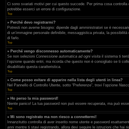
Ci sono svariati motivi per cui questo succede. Per prima cosa controlla 
potrebbe esserci un errore di configurazione.
Top
» Perché devo registrarmi?
Potresti non averne bisogno: dipende dagli amministratori se è necessario 
di un’immagine personale definibile, messaggistica privata, la possibilità 
di farlo.
Top
» Perché vengo disconnesso automaticamente?
Se non selezioni
Connessione automatica ad ogni visita
il sistema ti te
l’opzione quando entri, ma ricorda che questo non è consigliato se ti coll
disabilitato questa caratteristica.
Top
» Come posso evitare di apparire nella lista degli utenti in linea?
Nel Pannello di Controllo Utente, sotto “Preferenze”, trovi l’opzione
Nascon
Top
» Ho perso la mia password!
Niente panico! La tua password non può essere recuperata, ma può essere
Top
» Mi sono registrato ma non riesco a connettermi!
Innanzitutto controlla di aver inserito nome utente e password esattament
anni
mentre ti stavi registrando, allora devi seguire le istruzioni che hai 