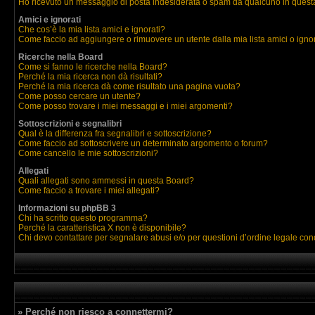
Ho ricevuto un messaggio di posta indesiderata o spam da qualcuno in quest
Amici e ignorati
Che cos’è la mia lista amici e ignorati?
Come faccio ad aggiungere o rimuovere un utente dalla mia lista amici o igno
Ricerche nella Board
Come si fanno le ricerche nella Board?
Perché la mia ricerca non dà risultati?
Perché la mia ricerca dà come risultato una pagina vuota?
Come posso cercare un utente?
Come posso trovare i miei messaggi e i miei argomenti?
Sottoscrizioni e segnalibri
Qual è la differenza fra segnalibri e sottoscrizione?
Come faccio ad sottoscrivere un determinato argomento o forum?
Come cancello le mie sottoscrizioni?
Allegati
Quali allegati sono ammessi in questa Board?
Come faccio a trovare i miei allegati?
Informazioni su phpBB 3
Chi ha scritto questo programma?
Perché la caratteristica X non è disponibile?
Chi devo contattare per segnalare abusi e/o per questioni d’ordine legale co
» Perché non riesco a connettermi?