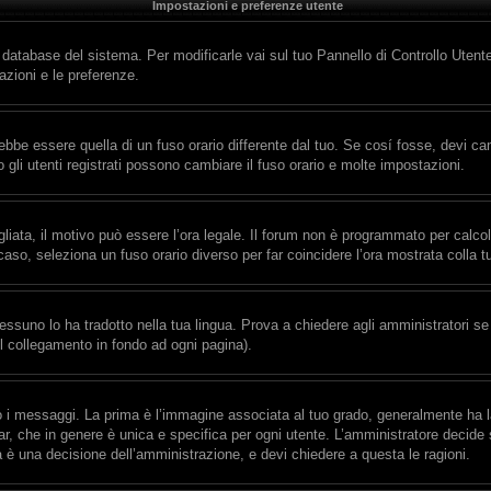
Impostazioni e preferenze utente
l database del sistema. Per modificarle vai sul tuo Pannello di Controllo Ute
zioni e le preferenze.
e essere quella di un fuso orario differente dal tuo. Se cosí fosse, devi cambi
gli utenti registrati possono cambiare il fuso orario e molte impostazioni.
gliata, il motivo può essere l’ora legale. Il forum non è programmato per calcolar
 caso, seleziona un fuso orario diverso per far coincidere l’ora mostrata colla t
essuno lo ha tradotto nella tua lingua. Prova a chiedere agli amministratori se 
il collegamento in fondo ad ogni pagina).
messaggi. La prima è l’immagine associata al tuo grado, generalmente ha la for
r, che in genere è unica e specifica per ogni utente. L’amministratore decide s
a è una decisione dell’amministrazione, e devi chiedere a questa le ragioni.