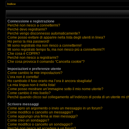
Indice
Connessione e registrazione
Perché non riesco a connettermi?
Perché devo registrarmi?
Perché vengo disconnesso automaticamente?
Come posso evitare di apparire nella lista degli utenti in linea?
Ho perso la mia password!
Mi sono registrato ma non riesco a connettermi!
Mi sono registrato tempo fa, ma non riesco piú a connettermi?!
Che cosa è COPPA?
Perché non riesco a registrarmi?
Che cosa provoca il comando “Cancella cookie”?
Impostazioni e preferenze utente
Come cambio le mie impostazioni?
L’ora non è corretta!
Ho cambiato il fuso orario ma l’ora è ancora sbagliata!
La mia lingua non è nella lista!
Come posso mostrare un’immagine sotto il mio nome utente?
Come cambio il mio livello?
Perché quando clicco sul collegamento all’indirizzo di posta di un utente mi 
Scrivere messaggi
Come apro un argomento o invio un messaggio in un forum?
Come modifico o cancello un messaggio?
Come aggiungo una firma ai miei messaggi?
Come creo un sondaggio?
Come modifico o cancello un sondaggio?
Perché non riesco ad accedere a un forum?