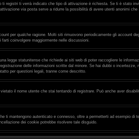
i registri ti verrà indicato che tipo di attivazione è richiesta. Se ti è stato in
’attivazione via posta serve a ridurre la possibilità di avere utenti anonimi ch
ccount per qualche ragione. Molti siti rimuovono periodicamente gli account de
i farti coinvolgere maggiormente nelle discussioni.
na legge statunitense che richiede ai siti web di poter raccogliere le informaz
 registrazione delle informazioni scritte dal minore. Se hai dubbi o incertezze
tatto per questioni legali, tranne come descritto.
vietato il nome utente che stai tentando di registrare. Può anche aver disabilita
he ti mantengono autenticato e connesso, oltre a permetterti ad esempio di tene
cellazione dei cookie potrebbe risolvere tale disguido.