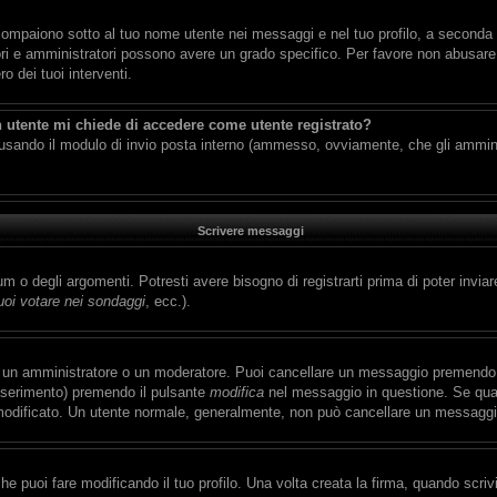
compaiono sotto al tuo nome utente nei messaggi e nel tuo profilo, a seconda del
ratori e amministratori possono avere un grado specifico. Per favore non abusare 
 dei tuoi interventi.
n utente mi chiede di accedere come utente registrato?
ti usando il modulo di invio posta interno (ammesso, ovviamente, che gli ammin
Scrivere messaggi
 o degli argomenti. Potresti avere bisogno di registrarti prima di poter inviar
oi votare nei sondaggi
, ecc.).
a un amministratore o un moderatore. Puoi cancellare un messaggio premendo 
inserimento) premendo il pulsante
modifica
nel messaggio in questione. Se qual
ai modificato. Un utente normale, generalmente, non può cancellare un messagg
 puoi fare modificando il tuo profilo. Una volta creata la firma, quando scri