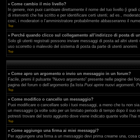
» Come cambio il mio livello?
In genere, non puoi cambiare direttamente il nome del tuo livello (i gradi 
di interventi che hai scritto e per identificare certi utenti; ad es., mode
cosí, i moderatori o l’amministratore probabilmente abbasseranno il numero
Top
» Perché quando clicco sul collegamento all’indirizzo di posta di u
Solo gli utenti registrati possono inviare messaggi di posta ad altri uten
uso scorretto o malevolo del sistema di posta da parte di utenti anonimi.
Top
» Come apro un argomento o invio un messaggio in un forum?
Facile, premi il pulsante “Nuovo argomento” presente nelle pagine dei forum
pagina del forum o dell’argomento (la lista
Puoi aprire nuovi argomenti
,
Pu
Top
» Come modifico o cancello un messaggio?
Puoi modificare o cancellare solo i tuoi messaggi, a meno che tu non si
un messaggio (a volte solo per un limitato periodo di tempo dopo il suo 
potresti trovare del testo aggiunto dove viene indicato quante volte l’h
Top
» Come aggiungo una firma ai miei messaggi?
Per aggiungere una firma a un messaggio devi prima crearne una, cosa che