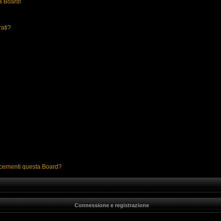
a Board!
rati?
ncernenti questa Board?
Connessione e registrazione