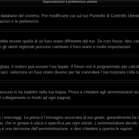
Impostazioni e preferenze utente
l database del sistema. Per modificarle vai sul tuo Pannello di Controllo Ute
zioni e le preferenze.
e essere quella di un fuso orario differente dal tuo. Se cosí fosse, devi cambi
gli utenti registrati possono cambiare il fuso orario e molte impostazioni.
gliata, il motivo può essere l’ora legale. Il forum non è programmato per calcolar
 caso, seleziona un fuso orario diverso per far coincidere l’ora mostrata colla t
essuno lo ha tradotto nella tua lingua. Prova a chiedere agli amministratori se 
il collegamento in fondo ad ogni pagina).
messaggi. La prima è l’immagine associata al tuo grado, generalmente ha la for
r, che in genere è unica e specifica per ogni utente. L’amministratore decide s
a è una decisione dell’amministrazione, e devi chiedere a questa le ragioni.