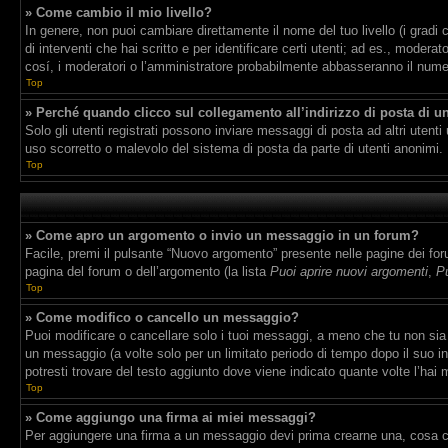
» Come cambio il mio livello?
In genere, non puoi cambiare direttamente il nome del tuo livello (i gradi 
di interventi che hai scritto e per identificare certi utenti; ad es., mode
cosí, i moderatori o l’amministratore probabilmente abbasseranno il numero
Top
» Perché quando clicco sul collegamento all’indirizzo di posta di u
Solo gli utenti registrati possono inviare messaggi di posta ad altri uten
uso scorretto o malevolo del sistema di posta da parte di utenti anonimi.
Top
» Come apro un argomento o invio un messaggio in un forum?
Facile, premi il pulsante “Nuovo argomento” presente nelle pagine dei forum
pagina del forum o dell’argomento (la lista
Puoi aprire nuovi argomenti
,
Pu
Top
» Come modifico o cancello un messaggio?
Puoi modificare o cancellare solo i tuoi messaggi, a meno che tu non si
un messaggio (a volte solo per un limitato periodo di tempo dopo il suo 
potresti trovare del testo aggiunto dove viene indicato quante volte l’h
Top
» Come aggiungo una firma ai miei messaggi?
Per aggiungere una firma a un messaggio devi prima crearne una, cosa che