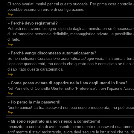
Ci sono svariati motivi per cui questo succede. Per prima cosa controlla 
potrebbe esserci un errore di configurazione.
Top
» Perché devo registrarmi?
Potresti non averne bisogno: dipende dagli amministratori se è necessario 
di un’immagine personale definibile, messaggistica privata, la possibilità 
di farlo.
Top
» Perché vengo disconnesso automaticamente?
Se non selezioni
Connessione automatica ad ogni visita
il sistema ti te
l’opzione quando entri, ma ricorda che questo non è consigliato se ti coll
disabilitato questa caratteristica.
Top
» Come posso evitare di apparire nella lista degli utenti in linea?
Nel Pannello di Controllo Utente, sotto “Preferenze”, trovi l’opzione
Nascon
Top
» Ho perso la mia password!
Niente panico! La tua password non può essere recuperata, ma può essere
Top
» Mi sono registrato ma non riesco a connettermi!
Innanzitutto controlla di aver inserito nome utente e password esattament
anni
mentre ti stavi registrando, allora devi seguire le istruzioni che hai 