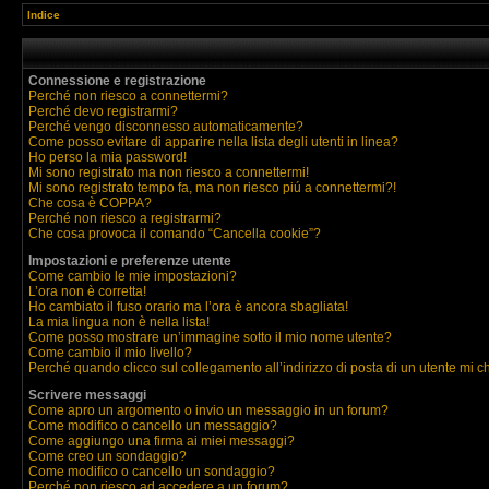
Indice
Connessione e registrazione
Perché non riesco a connettermi?
Perché devo registrarmi?
Perché vengo disconnesso automaticamente?
Come posso evitare di apparire nella lista degli utenti in linea?
Ho perso la mia password!
Mi sono registrato ma non riesco a connettermi!
Mi sono registrato tempo fa, ma non riesco piú a connettermi?!
Che cosa è COPPA?
Perché non riesco a registrarmi?
Che cosa provoca il comando “Cancella cookie”?
Impostazioni e preferenze utente
Come cambio le mie impostazioni?
L’ora non è corretta!
Ho cambiato il fuso orario ma l’ora è ancora sbagliata!
La mia lingua non è nella lista!
Come posso mostrare un’immagine sotto il mio nome utente?
Come cambio il mio livello?
Perché quando clicco sul collegamento all’indirizzo di posta di un utente mi 
Scrivere messaggi
Come apro un argomento o invio un messaggio in un forum?
Come modifico o cancello un messaggio?
Come aggiungo una firma ai miei messaggi?
Come creo un sondaggio?
Come modifico o cancello un sondaggio?
Perché non riesco ad accedere a un forum?