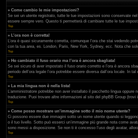
» Come cambio le mie impostazioni?
Se sei un utente registrato, tutte le tue impostazioni sono conservate ne
essere sempre vero. Questo ti permetterà di cambiare tutte le tue imposta
Top
» L’ora non è corretta!
L’ora è quasi sicuramente corretta, comunque l’ora che stai vedendo potrebb
con la tua area, es. London, Paris, New York, Sydney, ecc. Nota che solo 
Top
» Ho cambiato il fuso orario ma l’ora è ancora sbagliata!
Se sei sicuro di aver impostato il fuso orario corretto e l’ora è ancora sba
periodo dell’ora legale l’ora potrebbe essere diversa dall’ora locale. In tal
Top
» La mia lingua non è nella lista!
L’amministratore potrebbe non aver installato il pacchetto lingua oppure n
traduzione. Puoi trovare altre informazioni al sito del phpBB Group (trovi 
Top
» Come posso mostrare un’immagine sotto il mio nome utente?
Ci possono essere due immagini sotto un nome utente quando si leggono i 
o il tuo livello. Sotto può esserci un’immagine piú grande nota come avata
sono messi a disposizione. Se non ti è concesso l’uso degli avatar, allor
Top