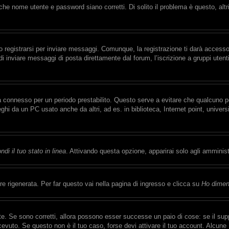
che nome utente e password siano corretti. Di solito il problema è questo, alt
registrarsi per inviare messaggi. Comunque, la registrazione ti darà accesso a
di inviare messaggi di posta direttamente dal forum, l’iscrizione a gruppi uten
rrà connesso per un periodo prestabilito. Questo serve a evitare che qualcuno
eghi da un PC usato anche da altri, ad es. in biblioteca, Internet point, univer
di il tuo stato in linea
. Attivando questa opzione, apparirai solo agli amminist
 rigenerata. Per far questo vai nella pagina di ingresso e clicca su
Ho dimen
e. Se sono corretti, allora possono esser successe un paio di cose: se il supp
ricevuto. Se questo non è il tuo caso, forse devi attivare il tuo account. Alcun