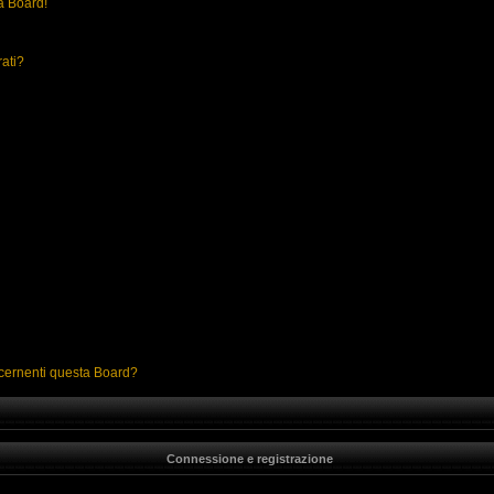
a Board!
rati?
ncernenti questa Board?
Connessione e registrazione