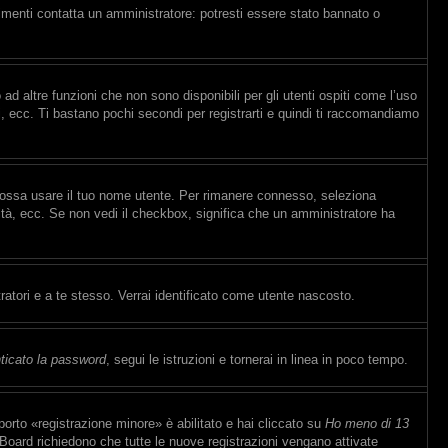
rimenti contatta un amministratore: potresti essere stato bannato o
d altre funzioni che non sono disponibili per gli utenti ospiti come l’uso
ti, ecc. Ti bastano pochi secondi per registrarti e quindi ti raccomandiamo
 possa usare il tuo nome utente. Per rimanere connesso, seleziona
sità, ecc. Se non vedi il checkbox, significa che un amministratore ha
ratori e a te stesso. Verrai identificato come utente nascosto.
ticato la password
, segui le istruzioni e tornerai in linea in poco tempo.
orto «registrazione minore» è abilitato e hai cliccato su
Ho meno di 13
e Board richiedono che tutte le nuove registrazioni vengano attivate