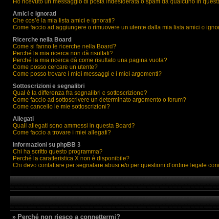
Ho ricevuto un messaggio di posta indesiderata o spam da qualcuno in quest
Amici e ignorati
Che cos’è la mia lista amici e ignorati?
Come faccio ad aggiungere o rimuovere un utente dalla mia lista amici o igno
Ricerche nella Board
Come si fanno le ricerche nella Board?
Perché la mia ricerca non dà risultati?
Perché la mia ricerca dà come risultato una pagina vuota?
Come posso cercare un utente?
Come posso trovare i miei messaggi e i miei argomenti?
Sottoscrizioni e segnalibri
Qual è la differenza fra segnalibri e sottoscrizione?
Come faccio ad sottoscrivere un determinato argomento o forum?
Come cancello le mie sottoscrizioni?
Allegati
Quali allegati sono ammessi in questa Board?
Come faccio a trovare i miei allegati?
Informazioni su phpBB 3
Chi ha scritto questo programma?
Perché la caratteristica X non è disponibile?
Chi devo contattare per segnalare abusi e/o per questioni d’ordine legale co
» Perché non riesco a connettermi?