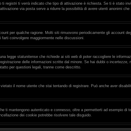
i registri ti verrà indicato che tipo di attivazione è richiesta. Se ti è stato in
’attivazione via posta serve a ridurre la possibilità di avere utenti anonimi ch
ccount per qualche ragione. Molti siti rimuovono periodicamente gli account de
i farti coinvolgere maggiormente nelle discussioni.
na legge statunitense che richiede ai siti web di poter raccogliere le informaz
 registrazione delle informazioni scritte dal minore. Se hai dubbi o incertezze
tatto per questioni legali, tranne come descritto.
vietato il nome utente che stai tentando di registrare. Può anche aver disabilita
he ti mantengono autenticato e connesso, oltre a permetterti ad esempio di tene
cellazione dei cookie potrebbe risolvere tale disguido.