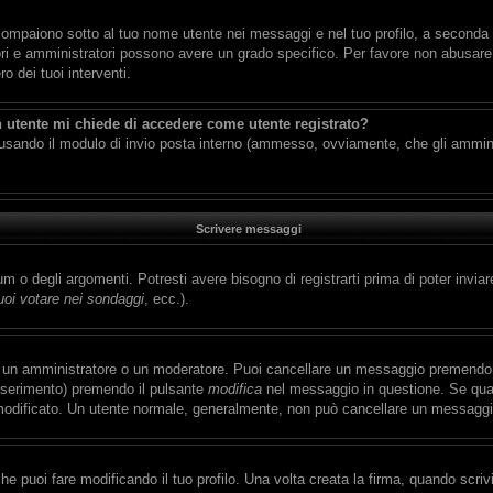
compaiono sotto al tuo nome utente nei messaggi e nel tuo profilo, a seconda del
ratori e amministratori possono avere un grado specifico. Per favore non abusare 
 dei tuoi interventi.
n utente mi chiede di accedere come utente registrato?
ti usando il modulo di invio posta interno (ammesso, ovviamente, che gli ammin
Scrivere messaggi
 o degli argomenti. Potresti avere bisogno di registrarti prima di poter inviar
oi votare nei sondaggi
, ecc.).
a un amministratore o un moderatore. Puoi cancellare un messaggio premendo 
inserimento) premendo il pulsante
modifica
nel messaggio in questione. Se qual
ai modificato. Un utente normale, generalmente, non può cancellare un messagg
 puoi fare modificando il tuo profilo. Una volta creata la firma, quando scri