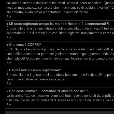
dall’utente stesso o dagli amministratori, prima di poter accedere. Quando t
nessun messaggio... sei sicuro che il tuo indirizzo di posta sia valido? (L
sia corretto, allora prova a contattare un amministratore.
Top
» Mi sono registrato tempo fa, ma non riesco piú a connettermi?!
È possibile che un amministratore abbia cancellato o disattivato il tuo a
del database. Se il motivo è quest’ultimo registrati nuovamente e cerca d
Top
» Che cosa è COPPA?
COPPA, o la Legge sulla privacy per la protezione dei minori del 1998, è u
una richiesta scritta da parte del genitore o tutore legale, permettendo la
che il phpBB Group non può fornire consigli legali e non è un punto di con
Top
» Perché non riesco a registrarmi?
È possibile che il gestore del sito abbia bannato il tuo indirizzo IP oppure 
un amministratore per avere assistenza.
Top
» Che cosa provoca il comando “Cancella cookie”?
La funzione “Cancella cookie” eliminerà tutti i cookie generati da phpBB c
funzione. Se hai avuto problemi di accesso o di uscita dal sistema, la can
Top