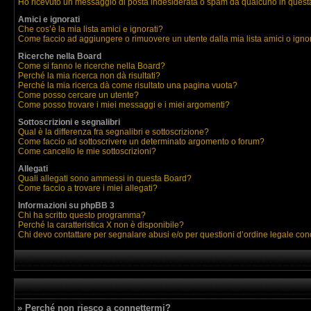
Ho ricevuto un messaggio di posta indesiderata o spam da qualcuno in quest
Amici e ignorati
Che cos’è la mia lista amici e ignorati?
Come faccio ad aggiungere o rimuovere un utente dalla mia lista amici o igno
Ricerche nella Board
Come si fanno le ricerche nella Board?
Perché la mia ricerca non dà risultati?
Perché la mia ricerca dà come risultato una pagina vuota?
Come posso cercare un utente?
Come posso trovare i miei messaggi e i miei argomenti?
Sottoscrizioni e segnalibri
Qual è la differenza fra segnalibri e sottoscrizione?
Come faccio ad sottoscrivere un determinato argomento o forum?
Come cancello le mie sottoscrizioni?
Allegati
Quali allegati sono ammessi in questa Board?
Come faccio a trovare i miei allegati?
Informazioni su phpBB 3
Chi ha scritto questo programma?
Perché la caratteristica X non è disponibile?
Chi devo contattare per segnalare abusi e/o per questioni d’ordine legale co
» Perché non riesco a connettermi?