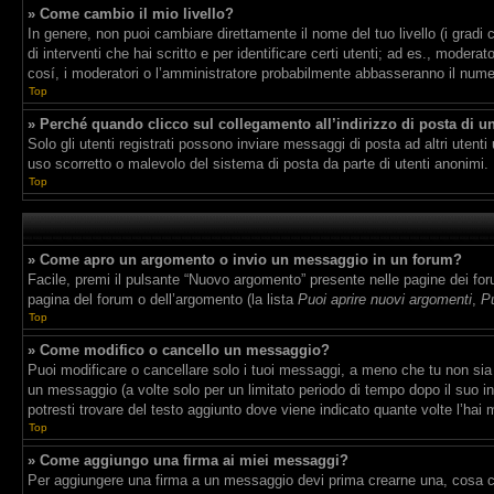
» Come cambio il mio livello?
In genere, non puoi cambiare direttamente il nome del tuo livello (i gradi 
di interventi che hai scritto e per identificare certi utenti; ad es., mode
cosí, i moderatori o l’amministratore probabilmente abbasseranno il numero
Top
» Perché quando clicco sul collegamento all’indirizzo di posta di u
Solo gli utenti registrati possono inviare messaggi di posta ad altri uten
uso scorretto o malevolo del sistema di posta da parte di utenti anonimi.
Top
» Come apro un argomento o invio un messaggio in un forum?
Facile, premi il pulsante “Nuovo argomento” presente nelle pagine dei forum
pagina del forum o dell’argomento (la lista
Puoi aprire nuovi argomenti
,
Pu
Top
» Come modifico o cancello un messaggio?
Puoi modificare o cancellare solo i tuoi messaggi, a meno che tu non si
un messaggio (a volte solo per un limitato periodo di tempo dopo il suo 
potresti trovare del testo aggiunto dove viene indicato quante volte l’h
Top
» Come aggiungo una firma ai miei messaggi?
Per aggiungere una firma a un messaggio devi prima crearne una, cosa che