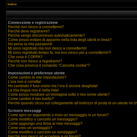
Indice
Connessione e registrazione
Perché non riesco a connettermi?
Perché devo registrarmi?
Perché vengo disconnesso automaticamente?
Come posso evitare di apparire nella lista degli utenti in linea?
Ho perso la mia password!
Mi sono registrato ma non riesco a connettermi!
Mi sono registrato tempo fa, ma non riesco piú a connettermi?!
Che cosa è COPPA?
Perché non riesco a registrarmi?
Che cosa provoca il comando “Cancella cookie”?
Impostazioni e preferenze utente
Come cambio le mie impostazioni?
L’ora non è corretta!
Ho cambiato il fuso orario ma l’ora è ancora sbagliata!
La mia lingua non è nella lista!
Come posso mostrare un’immagine sotto il mio nome utente?
Come cambio il mio livello?
Perché quando clicco sul collegamento all’indirizzo di posta di un utente mi 
Scrivere messaggi
Come apro un argomento o invio un messaggio in un forum?
Come modifico o cancello un messaggio?
Come aggiungo una firma ai miei messaggi?
Come creo un sondaggio?
Come modifico o cancello un sondaggio?
Perché non riesco ad accedere a un forum?