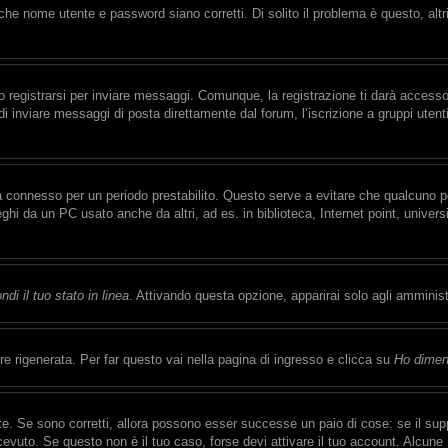
che nome utente e password siano corretti. Di solito il problema è questo, alt
registrarsi per inviare messaggi. Comunque, la registrazione ti darà accesso a
di inviare messaggi di posta direttamente dal forum, l’iscrizione a gruppi uten
rrà connesso per un periodo prestabilito. Questo serve a evitare che qualcuno
eghi da un PC usato anche da altri, ad es. in biblioteca, Internet point, univer
di il tuo stato in linea
. Attivando questa opzione, apparirai solo agli amminist
 rigenerata. Per far questo vai nella pagina di ingresso e clicca su
Ho dimen
e. Se sono corretti, allora possono esser successe un paio di cose: se il supp
ricevuto. Se questo non è il tuo caso, forse devi attivare il tuo account. Alcun