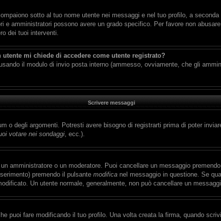
compaiono sotto al tuo nome utente nei messaggi e nel tuo profilo, a seconda del
ratori e amministratori possono avere un grado specifico. Per favore non abusare 
 dei tuoi interventi.
n utente mi chiede di accedere come utente registrato?
ti usando il modulo di invio posta interno (ammesso, ovviamente, che gli ammin
Scrivere messaggi
 o degli argomenti. Potresti avere bisogno di registrarti prima di poter inviar
oi votare nei sondaggi
, ecc.).
a un amministratore o un moderatore. Puoi cancellare un messaggio premendo 
inserimento) premendo il pulsante
modifica
nel messaggio in questione. Se qual
ai modificato. Un utente normale, generalmente, non può cancellare un messagg
 puoi fare modificando il tuo profilo. Una volta creata la firma, quando scri