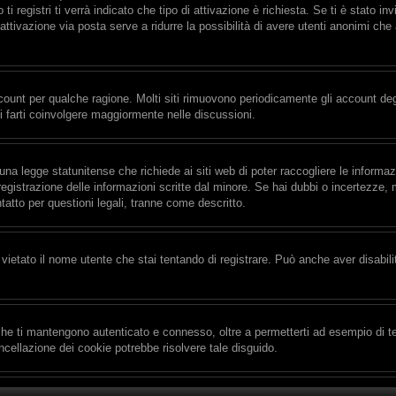
i registri ti verrà indicato che tipo di attivazione è richiesta. Se ti è stato in
’attivazione via posta serve a ridurre la possibilità di avere utenti anonimi ch
ccount per qualche ragione. Molti siti rimuovono periodicamente gli account de
i farti coinvolgere maggiormente nelle discussioni.
na legge statunitense che richiede ai siti web di poter raccogliere le informaz
 registrazione delle informazioni scritte dal minore. Se hai dubbi o incertezze
tatto per questioni legali, tranne come descritto.
vietato il nome utente che stai tentando di registrare. Può anche aver disabilita
he ti mantengono autenticato e connesso, oltre a permetterti ad esempio di tene
cellazione dei cookie potrebbe risolvere tale disguido.