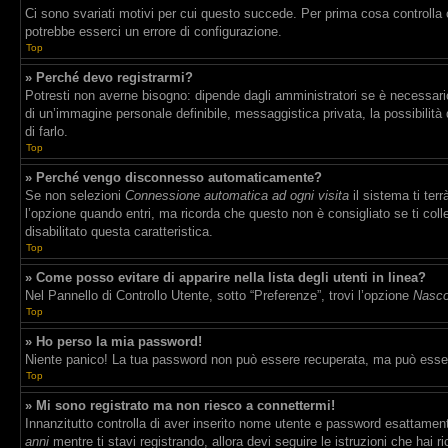
Ci sono svariati motivi per cui questo succede. Per prima cosa controlla 
potrebbe esserci un errore di configurazione.
Top
» Perché devo registrarmi?
Potresti non averne bisogno: dipende dagli amministratori se è necessario 
di un’immagine personale definibile, messaggistica privata, la possibilità 
di farlo.
Top
» Perché vengo disconnesso automaticamente?
Se non selezioni
Connessione automatica ad ogni visita
il sistema ti te
l’opzione quando entri, ma ricorda che questo non è consigliato se ti coll
disabilitato questa caratteristica.
Top
» Come posso evitare di apparire nella lista degli utenti in linea?
Nel Pannello di Controllo Utente, sotto “Preferenze”, trovi l’opzione
Nascon
Top
» Ho perso la mia password!
Niente panico! La tua password non può essere recuperata, ma può essere
Top
» Mi sono registrato ma non riesco a connettermi!
Innanzitutto controlla di aver inserito nome utente e password esattament
anni
mentre ti stavi registrando, allora devi seguire le istruzioni che hai 