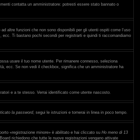
rimenti contatta un amministratore: potresti essere stato bannato o
d altre funzioni che non sono disponibili per gli utenti ospiti come l’uso
ti, ecc. Ti bastano pochi secondi per registrarti e quindi ti raccomandiamo
 possa usare il tuo nome utente. Per rimanere connesso, seleziona
sità, ecc. Se non vedi il checkbox, significa che un amministratore ha
ratori e a te stesso. Verrai identificato come utente nascosto.
ticato la password
, segui le istruzioni e tornerai in linea in poco tempo.
orto «registrazione minore» è abilitato e hai cliccato su
Ho meno di 13
e Board richiedono che tutte le nuove registrazioni vengano attivate