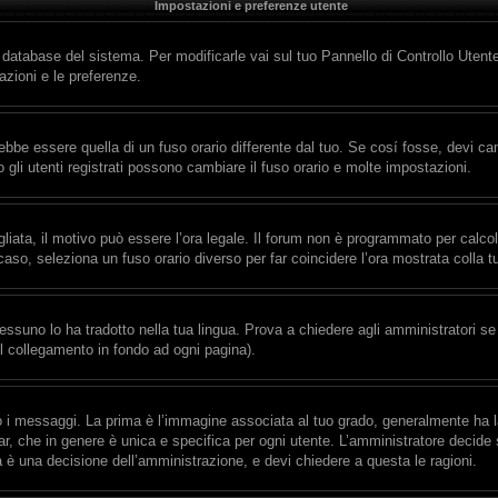
Impostazioni e preferenze utente
l database del sistema. Per modificarle vai sul tuo Pannello di Controllo Ute
zioni e le preferenze.
e essere quella di un fuso orario differente dal tuo. Se cosí fosse, devi cambi
gli utenti registrati possono cambiare il fuso orario e molte impostazioni.
gliata, il motivo può essere l’ora legale. Il forum non è programmato per calcolar
 caso, seleziona un fuso orario diverso per far coincidere l’ora mostrata colla t
essuno lo ha tradotto nella tua lingua. Prova a chiedere agli amministratori se 
il collegamento in fondo ad ogni pagina).
messaggi. La prima è l’immagine associata al tuo grado, generalmente ha la for
r, che in genere è unica e specifica per ogni utente. L’amministratore decide s
a è una decisione dell’amministrazione, e devi chiedere a questa le ragioni.