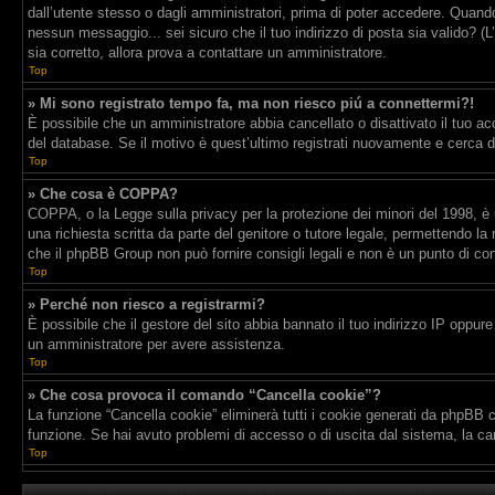
dall’utente stesso o dagli amministratori, prima di poter accedere. Quando t
nessun messaggio... sei sicuro che il tuo indirizzo di posta sia valido? (L
sia corretto, allora prova a contattare un amministratore.
Top
» Mi sono registrato tempo fa, ma non riesco piú a connettermi?!
È possibile che un amministratore abbia cancellato o disattivato il tuo a
del database. Se il motivo è quest’ultimo registrati nuovamente e cerca d
Top
» Che cosa è COPPA?
COPPA, o la Legge sulla privacy per la protezione dei minori del 1998, è u
una richiesta scritta da parte del genitore o tutore legale, permettendo la
che il phpBB Group non può fornire consigli legali e non è un punto di con
Top
» Perché non riesco a registrarmi?
È possibile che il gestore del sito abbia bannato il tuo indirizzo IP oppure 
un amministratore per avere assistenza.
Top
» Che cosa provoca il comando “Cancella cookie”?
La funzione “Cancella cookie” eliminerà tutti i cookie generati da phpBB c
funzione. Se hai avuto problemi di accesso o di uscita dal sistema, la can
Top