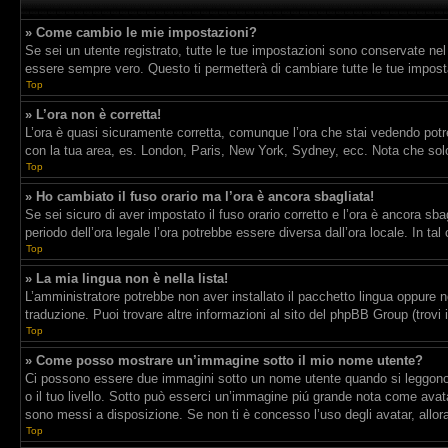
» Come cambio le mie impostazioni?
Se sei un utente registrato, tutte le tue impostazioni sono conservate ne
essere sempre vero. Questo ti permetterà di cambiare tutte le tue imposta
Top
» L’ora non è corretta!
L’ora è quasi sicuramente corretta, comunque l’ora che stai vedendo potrebb
con la tua area, es. London, Paris, New York, Sydney, ecc. Nota che solo 
Top
» Ho cambiato il fuso orario ma l’ora è ancora sbagliata!
Se sei sicuro di aver impostato il fuso orario corretto e l’ora è ancora sba
periodo dell’ora legale l’ora potrebbe essere diversa dall’ora locale. In tal
Top
» La mia lingua non è nella lista!
L’amministratore potrebbe non aver installato il pacchetto lingua oppure n
traduzione. Puoi trovare altre informazioni al sito del phpBB Group (trovi 
Top
» Come posso mostrare un’immagine sotto il mio nome utente?
Ci possono essere due immagini sotto un nome utente quando si leggono i 
o il tuo livello. Sotto può esserci un’immagine piú grande nota come avata
sono messi a disposizione. Se non ti è concesso l’uso degli avatar, allor
Top