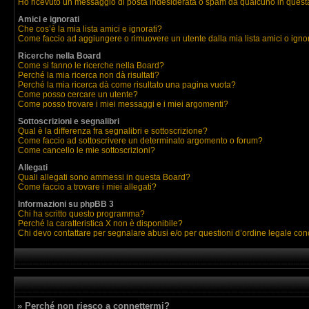
Ho ricevuto un messaggio di posta indesiderata o spam da qualcuno in quest
Amici e ignorati
Che cos’è la mia lista amici e ignorati?
Come faccio ad aggiungere o rimuovere un utente dalla mia lista amici o igno
Ricerche nella Board
Come si fanno le ricerche nella Board?
Perché la mia ricerca non dà risultati?
Perché la mia ricerca dà come risultato una pagina vuota?
Come posso cercare un utente?
Come posso trovare i miei messaggi e i miei argomenti?
Sottoscrizioni e segnalibri
Qual è la differenza fra segnalibri e sottoscrizione?
Come faccio ad sottoscrivere un determinato argomento o forum?
Come cancello le mie sottoscrizioni?
Allegati
Quali allegati sono ammessi in questa Board?
Come faccio a trovare i miei allegati?
Informazioni su phpBB 3
Chi ha scritto questo programma?
Perché la caratteristica X non è disponibile?
Chi devo contattare per segnalare abusi e/o per questioni d’ordine legale co
» Perché non riesco a connettermi?