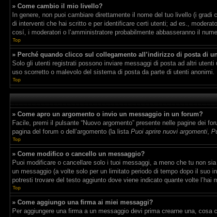
» Come cambio il mio livello?
In genere, non puoi cambiare direttamente il nome del tuo livello (i gradi 
di interventi che hai scritto e per identificare certi utenti; ad es., mode
cosí, i moderatori o l’amministratore probabilmente abbasseranno il numero
Top
» Perché quando clicco sul collegamento all’indirizzo di posta di u
Solo gli utenti registrati possono inviare messaggi di posta ad altri uten
uso scorretto o malevolo del sistema di posta da parte di utenti anonimi.
Top
» Come apro un argomento o invio un messaggio in un forum?
Facile, premi il pulsante “Nuovo argomento” presente nelle pagine dei forum
pagina del forum o dell’argomento (la lista
Puoi aprire nuovi argomenti
,
Pu
Top
» Come modifico o cancello un messaggio?
Puoi modificare o cancellare solo i tuoi messaggi, a meno che tu non si
un messaggio (a volte solo per un limitato periodo di tempo dopo il suo 
potresti trovare del testo aggiunto dove viene indicato quante volte l’h
Top
» Come aggiungo una firma ai miei messaggi?
Per aggiungere una firma a un messaggio devi prima crearne una, cosa che