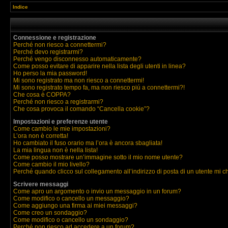
Indice
Connessione e registrazione
Perché non riesco a connettermi?
Perché devo registrarmi?
Perché vengo disconnesso automaticamente?
Come posso evitare di apparire nella lista degli utenti in linea?
Ho perso la mia password!
Mi sono registrato ma non riesco a connettermi!
Mi sono registrato tempo fa, ma non riesco piú a connettermi?!
Che cosa è COPPA?
Perché non riesco a registrarmi?
Che cosa provoca il comando “Cancella cookie”?
Impostazioni e preferenze utente
Come cambio le mie impostazioni?
L’ora non è corretta!
Ho cambiato il fuso orario ma l’ora è ancora sbagliata!
La mia lingua non è nella lista!
Come posso mostrare un’immagine sotto il mio nome utente?
Come cambio il mio livello?
Perché quando clicco sul collegamento all’indirizzo di posta di un utente mi 
Scrivere messaggi
Come apro un argomento o invio un messaggio in un forum?
Come modifico o cancello un messaggio?
Come aggiungo una firma ai miei messaggi?
Come creo un sondaggio?
Come modifico o cancello un sondaggio?
Perché non riesco ad accedere a un forum?