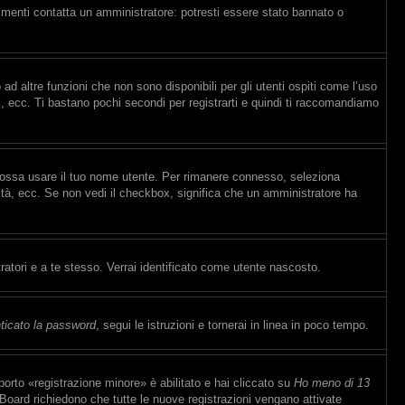
rimenti contatta un amministratore: potresti essere stato bannato o
d altre funzioni che non sono disponibili per gli utenti ospiti come l’uso
ti, ecc. Ti bastano pochi secondi per registrarti e quindi ti raccomandiamo
 possa usare il tuo nome utente. Per rimanere connesso, seleziona
sità, ecc. Se non vedi il checkbox, significa che un amministratore ha
ratori e a te stesso. Verrai identificato come utente nascosto.
ticato la password
, segui le istruzioni e tornerai in linea in poco tempo.
orto «registrazione minore» è abilitato e hai cliccato su
Ho meno di 13
e Board richiedono che tutte le nuove registrazioni vengano attivate