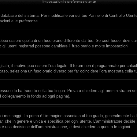
Impostazioni e preferenze utente
l database del sistema. Per modificarle vai sul tuo Pannello di Controllo Ute
zioni e le preferenze.
e essere quella di un fuso orario differente dal tuo. Se cosí fosse, devi cambi
gli utenti registrati possono cambiare il fuso orario e molte impostazioni.
gliata, il motivo può essere l’ora legale. Il forum non è programmato per calcolar
 caso, seleziona un fuso orario diverso per far coincidere l’ora mostrata colla t
essuno lo ha tradotto nella tua lingua. Prova a chiedere agli amministratori se 
il collegamento in fondo ad ogni pagina).
messaggi. La prima è l’immagine associata al tuo grado, generalmente ha la for
r, che in genere è unica e specifica per ogni utente. L’amministratore decide s
a è una decisione dell’amministrazione, e devi chiedere a questa le ragioni.