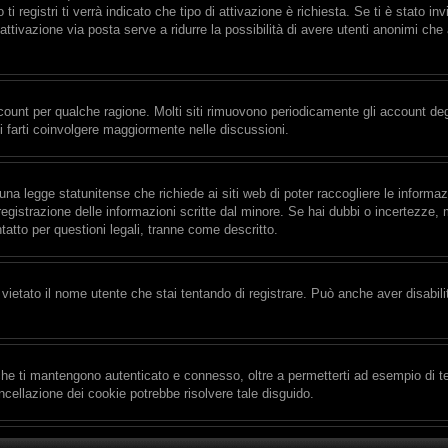
i registri ti verrà indicato che tipo di attivazione è richiesta. Se ti è stato in
’attivazione via posta serve a ridurre la possibilità di avere utenti anonimi ch
ccount per qualche ragione. Molti siti rimuovono periodicamente gli account de
i farti coinvolgere maggiormente nelle discussioni.
na legge statunitense che richiede ai siti web di poter raccogliere le informaz
 registrazione delle informazioni scritte dal minore. Se hai dubbi o incertezze
tatto per questioni legali, tranne come descritto.
vietato il nome utente che stai tentando di registrare. Può anche aver disabilita
he ti mantengono autenticato e connesso, oltre a permetterti ad esempio di tene
cellazione dei cookie potrebbe risolvere tale disguido.