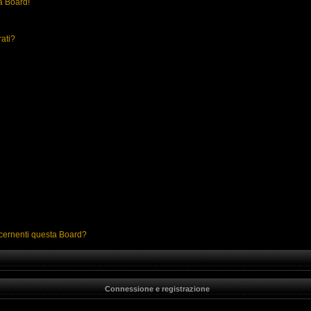
a Board!
rati?
ncernenti questa Board?
Connessione e registrazione