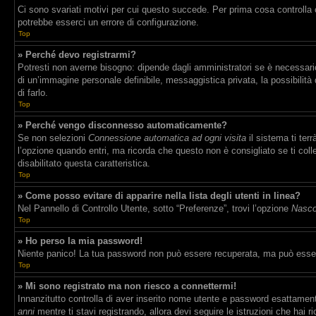
Ci sono svariati motivi per cui questo succede. Per prima cosa controlla 
potrebbe esserci un errore di configurazione.
Top
» Perché devo registrarmi?
Potresti non averne bisogno: dipende dagli amministratori se è necessario 
di un’immagine personale definibile, messaggistica privata, la possibilità 
di farlo.
Top
» Perché vengo disconnesso automaticamente?
Se non selezioni
Connessione automatica ad ogni visita
il sistema ti te
l’opzione quando entri, ma ricorda che questo non è consigliato se ti coll
disabilitato questa caratteristica.
Top
» Come posso evitare di apparire nella lista degli utenti in linea?
Nel Pannello di Controllo Utente, sotto “Preferenze”, trovi l’opzione
Nascon
Top
» Ho perso la mia password!
Niente panico! La tua password non può essere recuperata, ma può essere
Top
» Mi sono registrato ma non riesco a connettermi!
Innanzitutto controlla di aver inserito nome utente e password esattament
anni
mentre ti stavi registrando, allora devi seguire le istruzioni che hai 