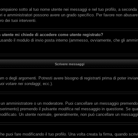
compaiono sotto al tuo nome utente nei messaggi e nel tuo profilo, a seconda del
ratori e amministratori possono avere un grado specifico. Per favore non abusare 
 dei tuoi interventi.
n utente mi chiede di accedere come utente registrato?
ti usando il modulo di invio posta interno (ammesso, ovviamente, che gli ammin
Scrivere messaggi
 o degli argomenti. Potresti avere bisogno di registrarti prima di poter inviar
oi votare nei sondaggi
, ecc.).
a un amministratore o un moderatore. Puoi cancellare un messaggio premendo 
inserimento) premendo il pulsante
modifica
nel messaggio in questione. Se qual
ai modificato. Un utente normale, generalmente, non può cancellare un messagg
 puoi fare modificando il tuo profilo. Una volta creata la firma, quando scri