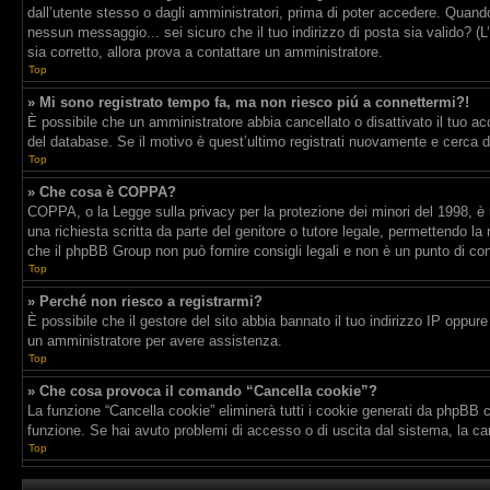
dall’utente stesso o dagli amministratori, prima di poter accedere. Quando t
nessun messaggio... sei sicuro che il tuo indirizzo di posta sia valido? (L
sia corretto, allora prova a contattare un amministratore.
Top
» Mi sono registrato tempo fa, ma non riesco piú a connettermi?!
È possibile che un amministratore abbia cancellato o disattivato il tuo a
del database. Se il motivo è quest’ultimo registrati nuovamente e cerca d
Top
» Che cosa è COPPA?
COPPA, o la Legge sulla privacy per la protezione dei minori del 1998, è u
una richiesta scritta da parte del genitore o tutore legale, permettendo la
che il phpBB Group non può fornire consigli legali e non è un punto di con
Top
» Perché non riesco a registrarmi?
È possibile che il gestore del sito abbia bannato il tuo indirizzo IP oppure 
un amministratore per avere assistenza.
Top
» Che cosa provoca il comando “Cancella cookie”?
La funzione “Cancella cookie” eliminerà tutti i cookie generati da phpBB c
funzione. Se hai avuto problemi di accesso o di uscita dal sistema, la can
Top