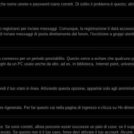
che nome utente e password siano corretti. Di solito il problema è questo, alt
registrarsi per inviare messaggi. Comunque, la registrazione ti darà accesso a
di inviare messaggi di posta direttamente dal forum, l’iscrizione a gruppi uten
rrà connesso per un periodo prestabilito. Questo serve a evitare che qualcuno
eghi da un PC usato anche da altri, ad es. in biblioteca, Internet point, univer
di il tuo stato in linea
. Attivando questa opzione, apparirai solo agli amminist
 rigenerata. Per far questo vai nella pagina di ingresso e clicca su
Ho dimen
e. Se sono corretti, allora possono esser successe un paio di cose: se il supp
ricevuto. Se questo non è il tuo caso, forse devi attivare il tuo account. Alcun