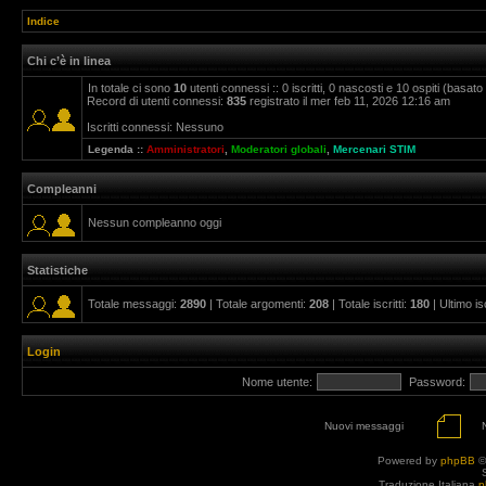
Indice
Chi c’è in linea
In totale ci sono
10
utenti connessi :: 0 iscritti, 0 nascosti e 10 ospiti (basato su
Record di utenti connessi:
835
registrato il mer feb 11, 2026 12:16 am
Iscritti connessi: Nessuno
Legenda ::
Amministratori
,
Moderatori globali
,
Mercenari STIM
Compleanni
Nessun compleanno oggi
Statistiche
Totale messaggi:
2890
| Totale argomenti:
208
| Totale iscritti:
180
| Ultimo is
Login
Nome utente:
Password:
Nuovi messaggi
Powered by
phpBB
©
Traduzione Italiana
p