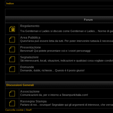
Indice
Forum
Regolamento
Tra Gentleman e Ladies si discute come Gentleman e Ladies... Norme di g
Area Pubblica
Quest'area può essere letta da tutti. Per poter intervenire tuttavia è necessar
Presentazione
Benvenuti! Qui potete presentare voi e i vostri personaggi
Segnalazioni
Siti interessanti, locali, situazioni, indicazioni e qualsiasi cosa vogliate cond
Domande
Domande, dubbi, richieste... Questo è il posto giusto!
Discussioni Generali
Associazione
Comunicazioni da, per e intorno a SteampunkItalia.com!
Rassegna Stampa
Parlano di noi... ovunque! Segnalate qui gli argomenti di interesse, che verr
Cancella cookie
|
Staff