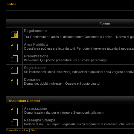
Indice
Forum
Regolamento
Tra Gentleman e Ladies si discute come Gentleman e Ladies... Norme di g
Area Pubblica
Quest'area può essere letta da tutti. Per poter intervenire tuttavia è necessar
Presentazione
Benvenuti! Qui potete presentare voi e i vostri personaggi
Segnalazioni
Siti interessanti, locali, situazioni, indicazioni e qualsiasi cosa vogliate cond
Domande
Domande, dubbi, richieste... Questo è il posto giusto!
Discussioni Generali
Associazione
Comunicazioni da, per e intorno a SteampunkItalia.com!
Rassegna Stampa
Parlano di noi... ovunque! Segnalate qui gli argomenti di interesse, che verr
Cancella cookie
|
Staff