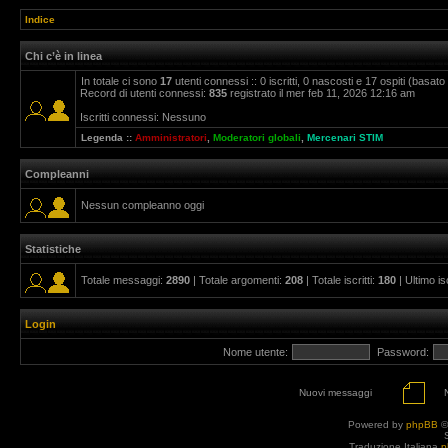
Indice
Chi c’è in linea
In totale ci sono
17
utenti connessi :: 0 iscritti, 0 nascosti e 17 ospiti (basato su
Record di utenti connessi:
835
registrato il mer feb 11, 2026 12:16 am
Iscritti connessi: Nessuno
Legenda ::
Amministratori
,
Moderatori globali
,
Mercenari STIM
Compleanni
Nessun compleanno oggi
Statistiche
Totale messaggi:
2890
| Totale argomenti:
208
| Totale iscritti:
180
| Ultimo is
Login
Nome utente:
Password:
Nuovi messaggi
Powered by
phpBB
©
Traduzione Italiana
p