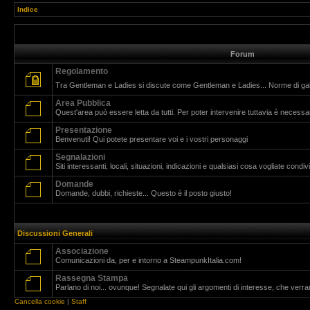
Indice
Forum
Regolamento
Tra Gentleman e Ladies si discute come Gentleman e Ladies... Norme di g
Area Pubblica
Quest'area può essere letta da tutti. Per poter intervenire tuttavia è necessar
Presentazione
Benvenuti! Qui potete presentare voi e i vostri personaggi
Segnalazioni
Siti interessanti, locali, situazioni, indicazioni e qualsiasi cosa vogliate cond
Domande
Domande, dubbi, richieste... Questo è il posto giusto!
Discussioni Generali
Associazione
Comunicazioni da, per e intorno a SteampunkItalia.com!
Rassegna Stampa
Parlano di noi... ovunque! Segnalate qui gli argomenti di interesse, che verr
Cancella cookie
|
Staff