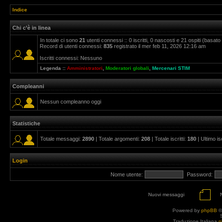
Indice
Chi c’è in linea
In totale ci sono
21
utenti connessi :: 0 iscritti, 0 nascosti e 21 ospiti (basato su
Record di utenti connessi:
835
registrato il mer feb 11, 2026 12:16 am
Iscritti connessi: Nessuno
Legenda ::
Amministratori
,
Moderatori globali
,
Mercenari STIM
Compleanni
Nessun compleanno oggi
Statistiche
Totale messaggi:
2890
| Totale argomenti:
208
| Totale iscritti:
180
| Ultimo is
Login
Nome utente:
Password:
Nuovi messaggi
Powered by
phpBB
©
Traduzione Italiana
p