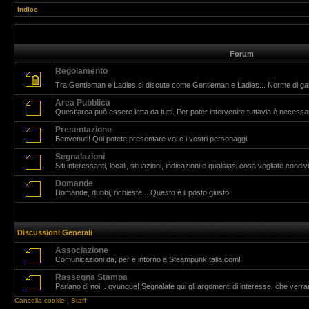
Indice
Forum
Regolamento
Tra Gentleman e Ladies si discute come Gentleman e Ladies... Norme di g
Area Pubblica
Quest'area può essere letta da tutti. Per poter intervenire tuttavia è necessar
Presentazione
Benvenuti! Qui potete presentare voi e i vostri personaggi
Segnalazioni
Siti interessanti, locali, situazioni, indicazioni e qualsiasi cosa vogliate cond
Domande
Domande, dubbi, richieste... Questo è il posto giusto!
Discussioni Generali
Associazione
Comunicazioni da, per e intorno a SteampunkItalia.com!
Rassegna Stampa
Parlano di noi... ovunque! Segnalate qui gli argomenti di interesse, che verr
Cancella cookie
|
Staff