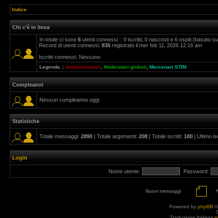
Indice
Chi c’è in linea
In totale ci sono
6
utenti connessi :: 0 iscritti, 0 nascosti e 6 ospiti (basato sugl
Record di utenti connessi:
835
registrato il mer feb 11, 2026 12:16 am
Iscritti connessi: Nessuno
Legenda ::
Amministratori
,
Moderatori globali
,
Mercenari STIM
Compleanni
Nessun compleanno oggi
Statistiche
Totale messaggi:
2890
| Totale argomenti:
208
| Totale iscritti:
180
| Ultimo is
Login
Nome utente:
Password:
Nuovi messaggi
Powered by
phpBB
©
Traduzione Italiana
p