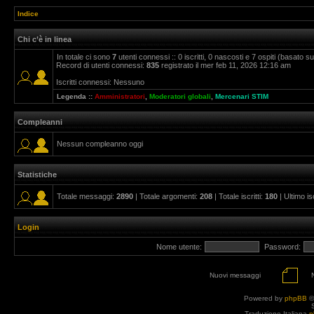
Indice
Chi c’è in linea
In totale ci sono
7
utenti connessi :: 0 iscritti, 0 nascosti e 7 ospiti (basato sugl
Record di utenti connessi:
835
registrato il mer feb 11, 2026 12:16 am
Iscritti connessi: Nessuno
Legenda ::
Amministratori
,
Moderatori globali
,
Mercenari STIM
Compleanni
Nessun compleanno oggi
Statistiche
Totale messaggi:
2890
| Totale argomenti:
208
| Totale iscritti:
180
| Ultimo is
Login
Nome utente:
Password:
Nuovi messaggi
Powered by
phpBB
©
Traduzione Italiana
p