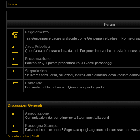
Indice
Forum
Regolamento
Tra Gentleman e Ladies si discute come Gentleman e Ladies... Norme di g
Area Pubblica
Quest'area può essere letta da tutti. Per poter intervenire tuttavia è necessar
Presentazione
Benvenuti! Qui potete presentare voi e i vostri personaggi
Segnalazioni
Siti interessanti, locali, situazioni, indicazioni e qualsiasi cosa vogliate cond
Domande
Domande, dubbi, richieste... Questo è il posto giusto!
Discussioni Generali
Associazione
Comunicazioni da, per e intorno a SteampunkItalia.com!
Rassegna Stampa
Parlano di noi... ovunque! Segnalate qui gli argomenti di interesse, che verr
Cancella cookie
|
Staff