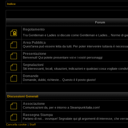
Indice
Forum
Regolamento
Tra Gentleman e Ladies si discute come Gentleman e Ladies... Norme di g
Area Pubblica
Quest'area può essere letta da tutti. Per poter intervenire tuttavia è necessar
Presentazione
Benvenuti! Qui potete presentare voi e i vostri personaggi
Segnalazioni
Siti interessanti, locali, situazioni, indicazioni e qualsiasi cosa vogliate cond
Domande
Domande, dubbi, richieste... Questo è il posto giusto!
Discussioni Generali
Associazione
Comunicazioni da, per e intorno a SteampunkItalia.com!
Rassegna Stampa
Parlano di noi... ovunque! Segnalate qui gli argomenti di interesse, che verr
Cancella cookie
|
Staff