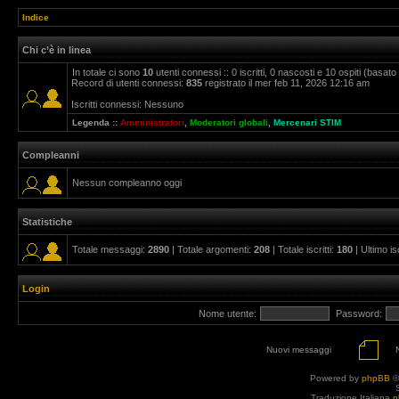
Indice
Chi c’è in linea
In totale ci sono
10
utenti connessi :: 0 iscritti, 0 nascosti e 10 ospiti (basato su
Record di utenti connessi:
835
registrato il mer feb 11, 2026 12:16 am
Iscritti connessi: Nessuno
Legenda ::
Amministratori
,
Moderatori globali
,
Mercenari STIM
Compleanni
Nessun compleanno oggi
Statistiche
Totale messaggi:
2890
| Totale argomenti:
208
| Totale iscritti:
180
| Ultimo is
Login
Nome utente:
Password:
Nuovi messaggi
Powered by
phpBB
©
Traduzione Italiana
p