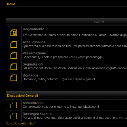
Indice
Forum
Regolamento
Tra Gentleman e Ladies si discute come Gentleman e Ladies... Norme di g
Area Pubblica
Quest'area può essere letta da tutti. Per poter intervenire tuttavia è necessar
Presentazione
Benvenuti! Qui potete presentare voi e i vostri personaggi
Segnalazioni
Siti interessanti, locali, situazioni, indicazioni e qualsiasi cosa vogliate cond
Domande
Domande, dubbi, richieste... Questo è il posto giusto!
Discussioni Generali
Associazione
Comunicazioni da, per e intorno a SteampunkItalia.com!
Rassegna Stampa
Parlano di noi... ovunque! Segnalate qui gli argomenti di interesse, che verr
Cancella cookie
|
Staff