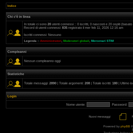
Indice
Chi c’è in linea
In totale ci sono
20
utenti connessi :: 0 iscritti, 0 nascosti e 20 ospiti (basato su
Record di utenti connessi:
835
registrato il mer feb 11, 2026 12:16 am
Iscritti connessi: Nessuno
Legenda ::
Amministratori
,
Moderatori globali
,
Mercenari STIM
Compleanni
Nessun compleanno oggi
Statistiche
Totale messaggi:
2890
| Totale argomenti:
208
| Totale iscritti:
180
| Ultimo is
Login
Nome utente:
Password:
Nuovi messaggi
Powered by
phpBB
©
Traduzione Italiana
p