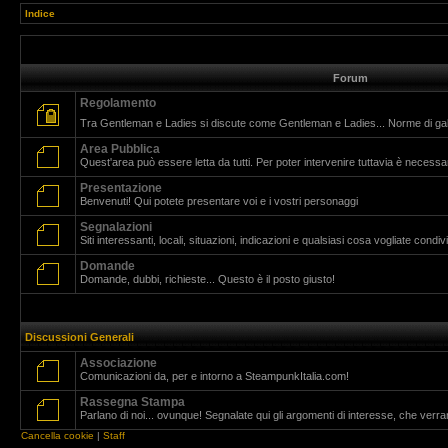
Indice
Forum
Regolamento
Tra Gentleman e Ladies si discute come Gentleman e Ladies... Norme di g
Area Pubblica
Quest'area può essere letta da tutti. Per poter intervenire tuttavia è necessar
Presentazione
Benvenuti! Qui potete presentare voi e i vostri personaggi
Segnalazioni
Siti interessanti, locali, situazioni, indicazioni e qualsiasi cosa vogliate cond
Domande
Domande, dubbi, richieste... Questo è il posto giusto!
Discussioni Generali
Associazione
Comunicazioni da, per e intorno a SteampunkItalia.com!
Rassegna Stampa
Parlano di noi... ovunque! Segnalate qui gli argomenti di interesse, che verr
Cancella cookie
|
Staff