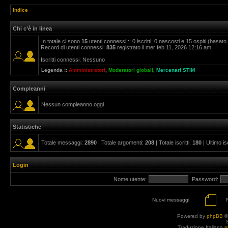
Indice
Chi c’è in linea
In totale ci sono
15
utenti connessi :: 0 iscritti, 0 nascosti e 15 ospiti (basato su
Record di utenti connessi:
835
registrato il mer feb 11, 2026 12:16 am
Iscritti connessi: Nessuno
Legenda ::
Amministratori
,
Moderatori globali
,
Mercenari STIM
Compleanni
Nessun compleanno oggi
Statistiche
Totale messaggi:
2890
| Totale argomenti:
208
| Totale iscritti:
180
| Ultimo is
Login
Nome utente:
Password:
Nuovi messaggi
Powered by
phpBB
©
Traduzione Italiana
p