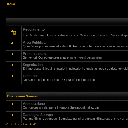
Indice
Regolamento
Tra Gentleman e Ladies si discute come Gentleman e Ladies... Norme di g
Area Pubblica
Quest'area può essere letta da tutti. Per poter intervenire tuttavia è necessar
Presentazione
Benvenuti! Qui potete presentare voi e i vostri personaggi
Segnalazioni
Siti interessanti, locali, situazioni, indicazioni e qualsiasi cosa vogliate cond
Domande
Domande, dubbi, richieste... Questo è il posto giusto!
Discussioni Generali
Associazione
Comunicazioni da, per e intorno a SteampunkItalia.com!
Rassegna Stampa
Parlano di noi... ovunque! Segnalate qui gli argomenti di interesse, che verr
Cancella cookie
|
Staff