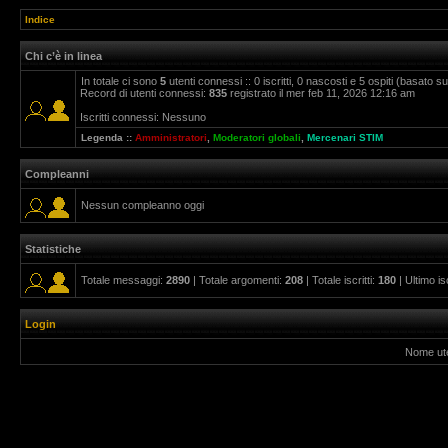
Indice
Chi c’è in linea
In totale ci sono
5
utenti connessi :: 0 iscritti, 0 nascosti e 5 ospiti (basato sugl
Record di utenti connessi:
835
registrato il mer feb 11, 2026 12:16 am
Iscritti connessi: Nessuno
Legenda ::
Amministratori
,
Moderatori globali
,
Mercenari STIM
Compleanni
Nessun compleanno oggi
Statistiche
Totale messaggi:
2890
| Totale argomenti:
208
| Totale iscritti:
180
| Ultimo is
Login
Nome ut