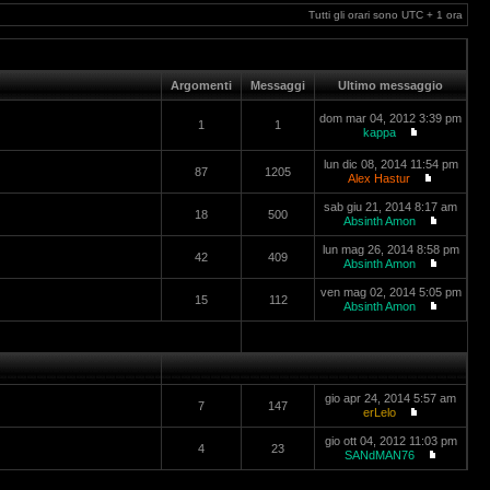
Tutti gli orari sono UTC + 1 ora
Argomenti
Messaggi
Ultimo messaggio
dom mar 04, 2012 3:39 pm
1
1
kappa
lun dic 08, 2014 11:54 pm
87
1205
Alex Hastur
sab giu 21, 2014 8:17 am
18
500
Absinth Amon
lun mag 26, 2014 8:58 pm
42
409
Absinth Amon
ven mag 02, 2014 5:05 pm
15
112
Absinth Amon
gio apr 24, 2014 5:57 am
7
147
erLelo
gio ott 04, 2012 11:03 pm
4
23
SANdMAN76