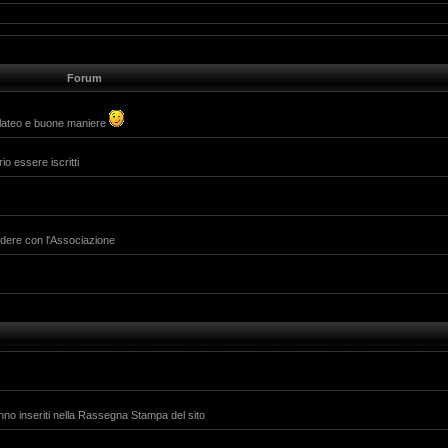
Forum
alateo e buone maniere
io essere iscritti
ividere con l'Associazione
anno inseriti nella Rassegna Stampa del sito