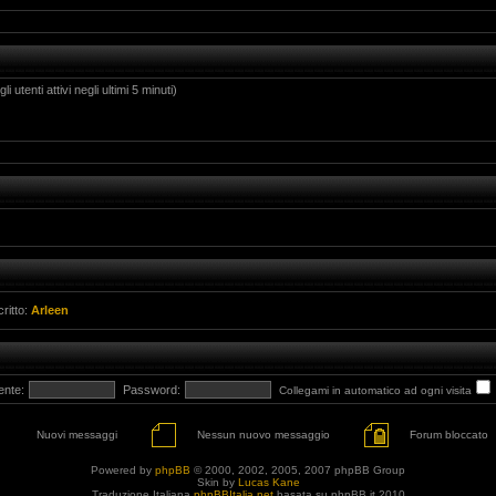
i utenti attivi negli ultimi 5 minuti)
critto:
Arleen
ente:
Password:
Collegami in automatico ad ogni visita
Nuovi messaggi
Nessun nuovo messaggio
Forum bloccato
Powered by
phpBB
© 2000, 2002, 2005, 2007 phpBB Group
Skin by
Lucas Kane
Traduzione Italiana
phpBBItalia.net
basata su phpBB.it 2010