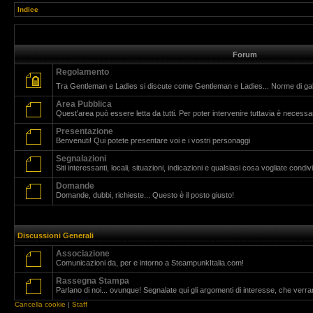
Indice
Forum
Regolamento
Tra Gentleman e Ladies si discute come Gentleman e Ladies... Norme di g
Area Pubblica
Quest'area può essere letta da tutti. Per poter intervenire tuttavia è necessar
Presentazione
Benvenuti! Qui potete presentare voi e i vostri personaggi
Segnalazioni
Siti interessanti, locali, situazioni, indicazioni e qualsiasi cosa vogliate cond
Domande
Domande, dubbi, richieste... Questo è il posto giusto!
Discussioni Generali
Associazione
Comunicazioni da, per e intorno a SteampunkItalia.com!
Rassegna Stampa
Parlano di noi... ovunque! Segnalate qui gli argomenti di interesse, che verr
Cancella cookie
|
Staff