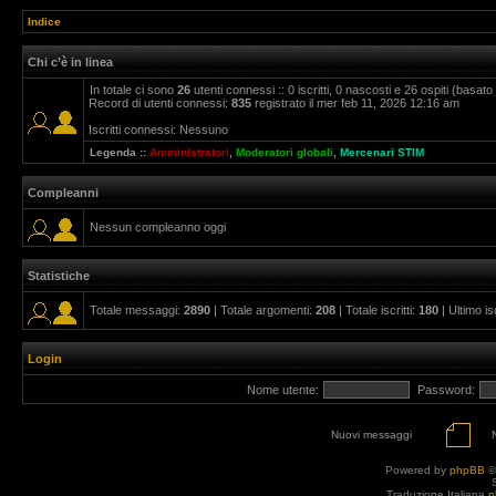
Indice
Chi c’è in linea
In totale ci sono
26
utenti connessi :: 0 iscritti, 0 nascosti e 26 ospiti (basato su
Record di utenti connessi:
835
registrato il mer feb 11, 2026 12:16 am
Iscritti connessi: Nessuno
Legenda ::
Amministratori
,
Moderatori globali
,
Mercenari STIM
Compleanni
Nessun compleanno oggi
Statistiche
Totale messaggi:
2890
| Totale argomenti:
208
| Totale iscritti:
180
| Ultimo is
Login
Nome utente:
Password:
Nuovi messaggi
Powered by
phpBB
©
Traduzione Italiana
p