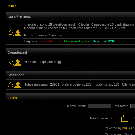
Indice
Chi c’è in linea
In totale ci sono
25
utenti connessi :: 0 iscritti, 0 nascosti e 25 ospiti (basato su
Record di utenti connessi:
835
registrato il mer feb 11, 2026 12:16 am
Iscritti connessi: Nessuno
Legenda ::
Amministratori
,
Moderatori globali
,
Mercenari STIM
Compleanni
Nessun compleanno oggi
Statistiche
Totale messaggi:
2890
| Totale argomenti:
208
| Totale iscritti:
180
| Ultimo is
Login
Nome utente:
Password:
Nuovi messaggi
Powered by
phpBB
©
Traduzione Italiana
p