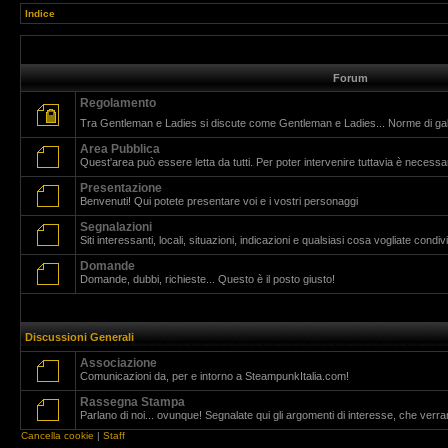
Indice
Forum
Regolamento
Tra Gentleman e Ladies si discute come Gentleman e Ladies... Norme di g
Area Pubblica
Quest'area può essere letta da tutti. Per poter intervenire tuttavia è necessar
Presentazione
Benvenuti! Qui potete presentare voi e i vostri personaggi
Segnalazioni
Siti interessanti, locali, situazioni, indicazioni e qualsiasi cosa vogliate cond
Domande
Domande, dubbi, richieste... Questo è il posto giusto!
Discussioni Generali
Associazione
Comunicazioni da, per e intorno a SteampunkItalia.com!
Rassegna Stampa
Parlano di noi... ovunque! Segnalate qui gli argomenti di interesse, che verr
Cancella cookie
|
Staff