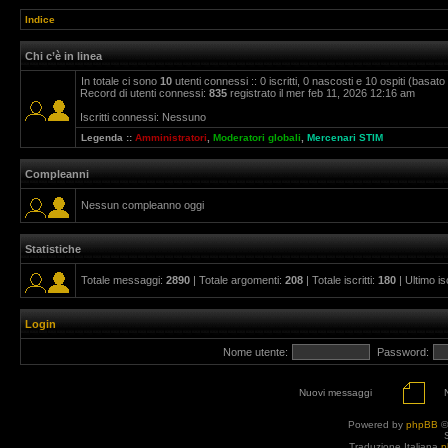
Indice
Chi c’è in linea
In totale ci sono
10
utenti connessi :: 0 iscritti, 0 nascosti e 10 ospiti (basato su
Record di utenti connessi:
835
registrato il mer feb 11, 2026 12:16 am
Iscritti connessi: Nessuno
Legenda ::
Amministratori
,
Moderatori globali
,
Mercenari STIM
Compleanni
Nessun compleanno oggi
Statistiche
Totale messaggi:
2890
| Totale argomenti:
208
| Totale iscritti:
180
| Ultimo is
Login
Nome utente:
Password:
Nuovi messaggi
Powered by
phpBB
©
Traduzione Italiana
p