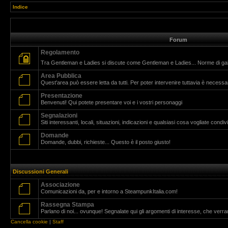
Indice
Forum
Regolamento
Tra Gentleman e Ladies si discute come Gentleman e Ladies... Norme di g
Area Pubblica
Quest'area può essere letta da tutti. Per poter intervenire tuttavia è necessar
Presentazione
Benvenuti! Qui potete presentare voi e i vostri personaggi
Segnalazioni
Siti interessanti, locali, situazioni, indicazioni e qualsiasi cosa vogliate cond
Domande
Domande, dubbi, richieste... Questo è il posto giusto!
Discussioni Generali
Associazione
Comunicazioni da, per e intorno a SteampunkItalia.com!
Rassegna Stampa
Parlano di noi... ovunque! Segnalate qui gli argomenti di interesse, che verr
Cancella cookie
|
Staff