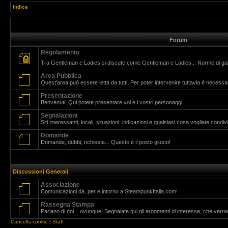
Indice
Forum
Regolamento
Tra Gentleman e Ladies si discute come Gentleman e Ladies... Norme di g
Area Pubblica
Quest'area può essere letta da tutti. Per poter intervenire tuttavia è necessar
Presentazione
Benvenuti! Qui potete presentare voi e i vostri personaggi
Segnalazioni
Siti interessanti, locali, situazioni, indicazioni e qualsiasi cosa vogliate cond
Domande
Domande, dubbi, richieste... Questo è il posto giusto!
Discussioni Generali
Associazione
Comunicazioni da, per e intorno a SteampunkItalia.com!
Rassegna Stampa
Parlano di noi... ovunque! Segnalate qui gli argomenti di interesse, che verr
Cancella cookie
|
Staff