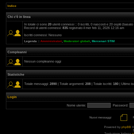
Indice
Chi c’è in linea
In totale ci sono
20
utenti connessi :: 0 iscritti, 0 nascosti e 20 ospiti (basato su
Record di utenti connessi:
835
registrato il mer feb 11, 2026 12:16 am
Iscritti connessi: Nessuno
Legenda ::
Amministratori
,
Moderatori globali
,
Mercenari STIM
Compleanni
Nessun compleanno oggi
Statistiche
Totale messaggi:
2890
| Totale argomenti:
208
| Totale iscritti:
180
| Ultimo is
Login
Nome utente:
Password:
Nuovi messaggi
Powered by
phpBB
©
Traduzione Italiana
p