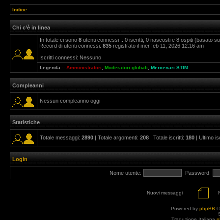
Indice
Chi c’è in linea
In totale ci sono
8
utenti connessi :: 0 iscritti, 0 nascosti e 8 ospiti (basato sugl
Record di utenti connessi:
835
registrato il mer feb 11, 2026 12:16 am
Iscritti connessi: Nessuno
Legenda ::
Amministratori
,
Moderatori globali
,
Mercenari STIM
Compleanni
Nessun compleanno oggi
Statistiche
Totale messaggi:
2890
| Totale argomenti:
208
| Totale iscritti:
180
| Ultimo is
Login
Nome utente:
Password:
Nuovi messaggi
Powered by
phpBB
©
Traduzione Italiana
p