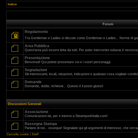
Indice
Forum
Regolamento
Tra Gentleman e Ladies si discute come Gentleman e Ladies... Norme di g
Area Pubblica
Quest'area può essere letta da tutti. Per poter intervenire tuttavia è necessar
Presentazione
Benvenuti! Qui potete presentare voi e i vostri personaggi
Segnalazioni
Siti interessanti, locali, situazioni, indicazioni e qualsiasi cosa vogliate cond
Domande
Domande, dubbi, richieste... Questo è il posto giusto!
Discussioni Generali
Associazione
Comunicazioni da, per e intorno a SteampunkItalia.com!
Rassegna Stampa
Parlano di noi... ovunque! Segnalate qui gli argomenti di interesse, che verr
Cancella cookie
|
Staff