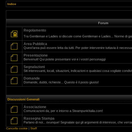
Indice
Forum
Regolamento
Tra Gentleman e Ladies si discute come Gentleman e Ladies... Norme di g
Area Pubblica
Quest'area può essere letta da tutti. Per poter intervenire tuttavia è necessar
Presentazione
Benvenuti! Qui potete presentare voi e i vostri personaggi
Segnalazioni
Siti interessanti, locali, situazioni, indicazioni e qualsiasi cosa vogliate cond
Domande
Domande, dubbi, richieste... Questo è il posto giusto!
Discussioni Generali
Associazione
Comunicazioni da, per e intorno a SteampunkItalia.com!
Rassegna Stampa
Parlano di noi... ovunque! Segnalate qui gli argomenti di interesse, che verr
Cancella cookie
|
Staff