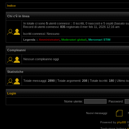
Indice
Chi c’è in linea
In totale ci sono
5
utenti connessi :: 0 iscritti, 0 nascosti e 5 ospiti (basato sugl
Record di utenti connessi:
835
registrato il mer feb 11, 2026 12:16 am
Iscritti connessi: Nessuno
Legenda ::
Amministratori
,
Moderatori globali
,
Mercenari STIM
Compleanni
Nessun compleanno oggi
Statistiche
Totale messaggi:
2890
| Totale argomenti:
208
| Totale iscritti:
180
| Ultimo is
Login
Nome utente:
Password:
Nuovi messaggi
Powered by
phpBB
©
Traduzione Italiana
p