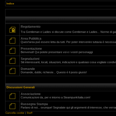
Indice
Regolamento
Tra Gentleman e Ladies si discute come Gentleman e Ladies... Norme di g
Area Pubblica
Quest'area può essere letta da tutti. Per poter intervenire tuttavia è necessar
Presentazione
Benvenuti! Qui potete presentare voi e i vostri personaggi
Segnalazioni
Siti interessanti, locali, situazioni, indicazioni e qualsiasi cosa vogliate cond
Domande
Domande, dubbi, richieste... Questo è il posto giusto!
Discussioni Generali
Associazione
Comunicazioni da, per e intorno a SteampunkItalia.com!
Rassegna Stampa
Parlano di noi... ovunque! Segnalate qui gli argomenti di interesse, che verr
Cancella cookie
|
Staff