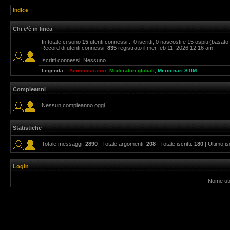
Indice
Chi c’è in linea
In totale ci sono
15
utenti connessi :: 0 iscritti, 0 nascosti e 15 ospiti (basato su
Record di utenti connessi:
835
registrato il mer feb 11, 2026 12:16 am
Iscritti connessi: Nessuno
Legenda ::
Amministratori
,
Moderatori globali
,
Mercenari STIM
Compleanni
Nessun compleanno oggi
Statistiche
Totale messaggi:
2890
| Totale argomenti:
208
| Totale iscritti:
180
| Ultimo is
Login
Nome ut