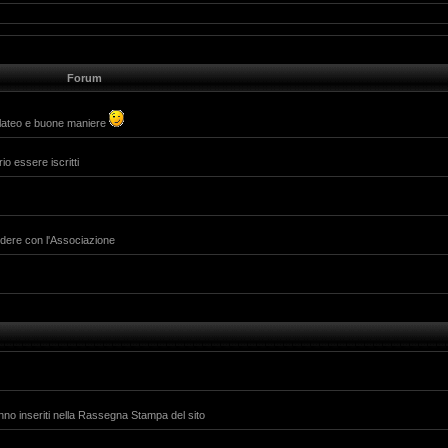
Forum
alateo e buone maniere
io essere iscritti
ividere con l'Associazione
anno inseriti nella Rassegna Stampa del sito