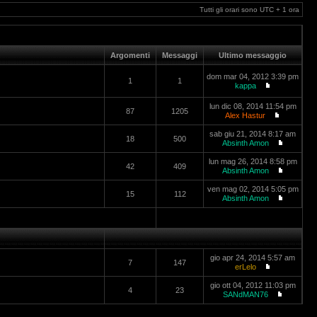
Tutti gli orari sono UTC + 1 ora
Argomenti
Messaggi
Ultimo messaggio
dom mar 04, 2012 3:39 pm
1
1
kappa
lun dic 08, 2014 11:54 pm
87
1205
Alex Hastur
sab giu 21, 2014 8:17 am
18
500
Absinth Amon
lun mag 26, 2014 8:58 pm
42
409
Absinth Amon
ven mag 02, 2014 5:05 pm
15
112
Absinth Amon
gio apr 24, 2014 5:57 am
7
147
erLelo
gio ott 04, 2012 11:03 pm
4
23
SANdMAN76