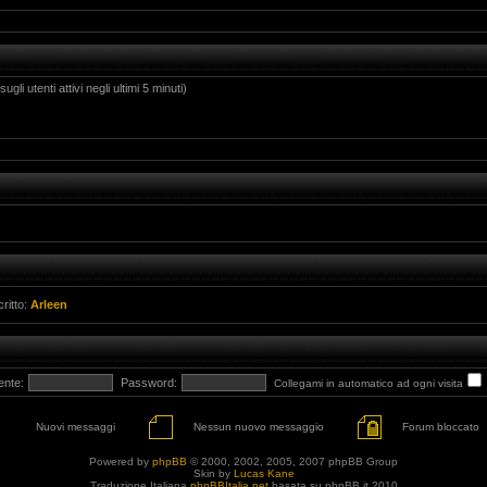
gli utenti attivi negli ultimi 5 minuti)
critto:
Arleen
ente:
Password:
Collegami in automatico ad ogni visita
Nuovi messaggi
Nessun nuovo messaggio
Forum bloccato
Powered by
phpBB
© 2000, 2002, 2005, 2007 phpBB Group
Skin by
Lucas Kane
Traduzione Italiana
phpBBItalia.net
basata su phpBB.it 2010