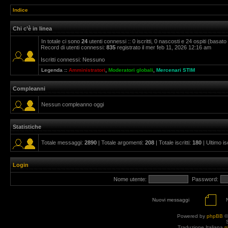
Indice
Chi c’è in linea
In totale ci sono
24
utenti connessi :: 0 iscritti, 0 nascosti e 24 ospiti (basato su
Record di utenti connessi:
835
registrato il mer feb 11, 2026 12:16 am
Iscritti connessi: Nessuno
Legenda ::
Amministratori
,
Moderatori globali
,
Mercenari STIM
Compleanni
Nessun compleanno oggi
Statistiche
Totale messaggi:
2890
| Totale argomenti:
208
| Totale iscritti:
180
| Ultimo is
Login
Nome utente:
Password:
Nuovi messaggi
Powered by
phpBB
©
Traduzione Italiana
p