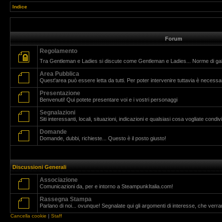
Indice
Forum
Regolamento
Tra Gentleman e Ladies si discute come Gentleman e Ladies... Norme di g
Area Pubblica
Quest'area può essere letta da tutti. Per poter intervenire tuttavia è necessar
Presentazione
Benvenuti! Qui potete presentare voi e i vostri personaggi
Segnalazioni
Siti interessanti, locali, situazioni, indicazioni e qualsiasi cosa vogliate cond
Domande
Domande, dubbi, richieste... Questo è il posto giusto!
Discussioni Generali
Associazione
Comunicazioni da, per e intorno a SteampunkItalia.com!
Rassegna Stampa
Parlano di noi... ovunque! Segnalate qui gli argomenti di interesse, che verr
Cancella cookie
|
Staff