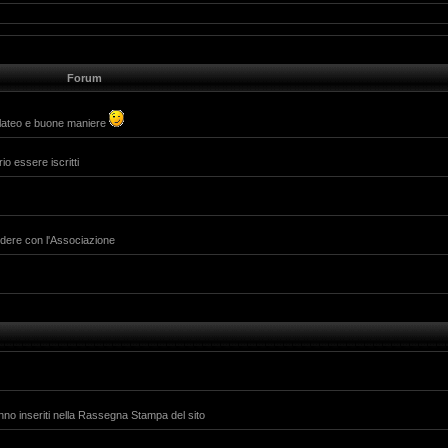
Forum
alateo e buone maniere
io essere iscritti
ividere con l'Associazione
anno inseriti nella Rassegna Stampa del sito