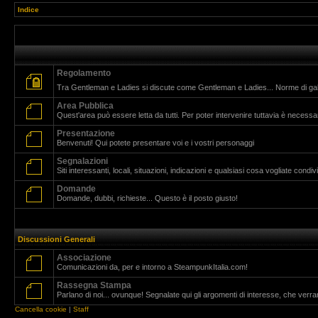
Indice
Regolamento
Tra Gentleman e Ladies si discute come Gentleman e Ladies... Norme di g
Area Pubblica
Quest'area può essere letta da tutti. Per poter intervenire tuttavia è necessar
Presentazione
Benvenuti! Qui potete presentare voi e i vostri personaggi
Segnalazioni
Siti interessanti, locali, situazioni, indicazioni e qualsiasi cosa vogliate cond
Domande
Domande, dubbi, richieste... Questo è il posto giusto!
Discussioni Generali
Associazione
Comunicazioni da, per e intorno a SteampunkItalia.com!
Rassegna Stampa
Parlano di noi... ovunque! Segnalate qui gli argomenti di interesse, che verr
Cancella cookie
|
Staff