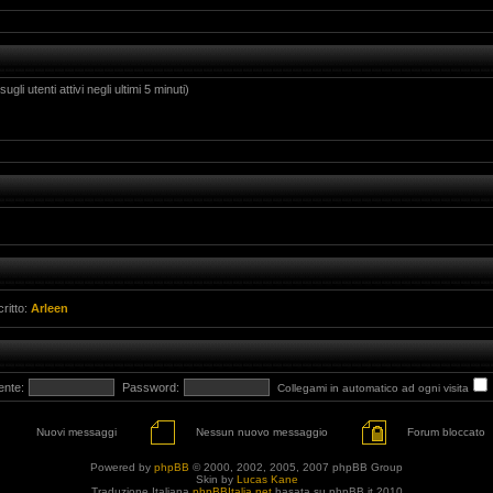
gli utenti attivi negli ultimi 5 minuti)
critto:
Arleen
ente:
Password:
Collegami in automatico ad ogni visita
Nuovi messaggi
Nessun nuovo messaggio
Forum bloccato
Powered by
phpBB
© 2000, 2002, 2005, 2007 phpBB Group
Skin by
Lucas Kane
Traduzione Italiana
phpBBItalia.net
basata su phpBB.it 2010