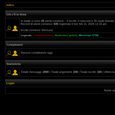
Indice
Chi c’è in linea
In totale ci sono
26
utenti connessi :: 0 iscritti, 0 nascosti e 26 ospiti (basato su
Record di utenti connessi:
835
registrato il mer feb 11, 2026 12:16 am
Iscritti connessi: Nessuno
Legenda ::
Amministratori
,
Moderatori globali
,
Mercenari STIM
Compleanni
Nessun compleanno oggi
Statistiche
Totale messaggi:
2890
| Totale argomenti:
208
| Totale iscritti:
180
| Ultimo is
Login
Nome ut