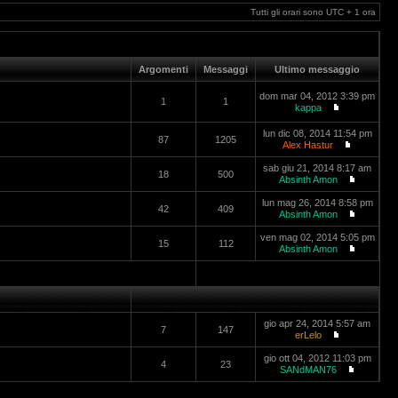
Tutti gli orari sono UTC + 1 ora
Argomenti
Messaggi
Ultimo messaggio
dom mar 04, 2012 3:39 pm
1
1
kappa
lun dic 08, 2014 11:54 pm
87
1205
Alex Hastur
sab giu 21, 2014 8:17 am
18
500
Absinth Amon
lun mag 26, 2014 8:58 pm
42
409
Absinth Amon
ven mag 02, 2014 5:05 pm
15
112
Absinth Amon
gio apr 24, 2014 5:57 am
7
147
erLelo
gio ott 04, 2012 11:03 pm
4
23
SANdMAN76