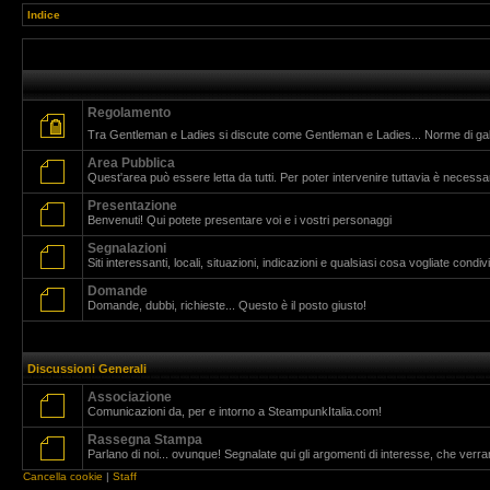
Indice
Regolamento
Tra Gentleman e Ladies si discute come Gentleman e Ladies... Norme di g
Area Pubblica
Quest'area può essere letta da tutti. Per poter intervenire tuttavia è necessar
Presentazione
Benvenuti! Qui potete presentare voi e i vostri personaggi
Segnalazioni
Siti interessanti, locali, situazioni, indicazioni e qualsiasi cosa vogliate cond
Domande
Domande, dubbi, richieste... Questo è il posto giusto!
Discussioni Generali
Associazione
Comunicazioni da, per e intorno a SteampunkItalia.com!
Rassegna Stampa
Parlano di noi... ovunque! Segnalate qui gli argomenti di interesse, che verr
Cancella cookie
|
Staff