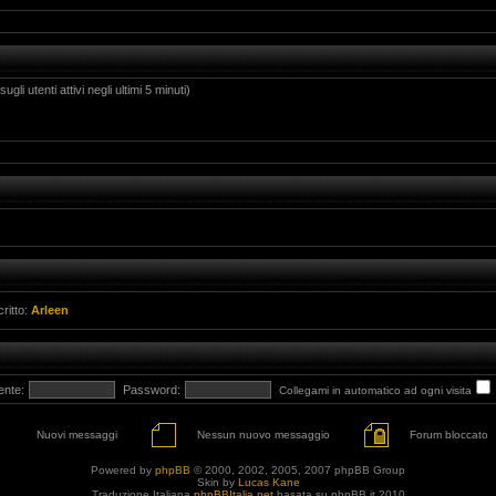
gli utenti attivi negli ultimi 5 minuti)
critto:
Arleen
ente:
Password:
Collegami in automatico ad ogni visita
Nuovi messaggi
Nessun nuovo messaggio
Forum bloccato
Powered by
phpBB
© 2000, 2002, 2005, 2007 phpBB Group
Skin by
Lucas Kane
Traduzione Italiana
phpBBItalia.net
basata su phpBB.it 2010