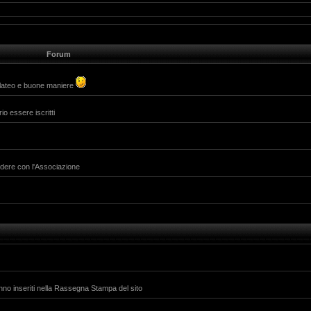
Forum
alateo e buone maniere
io essere iscritti
ividere con l'Associazione
anno inseriti nella Rassegna Stampa del sito