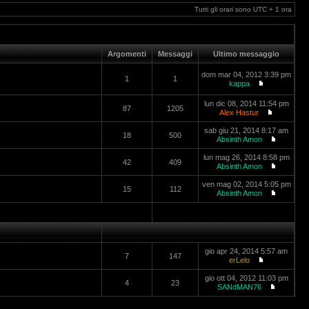
Tutti gli orari sono UTC + 1 ora
Argomenti
Messaggi
Ultimo messaggio
dom mar 04, 2012 3:39 pm
1
1
kappa
lun dic 08, 2014 11:54 pm
87
1205
Alex Hastur
sab giu 21, 2014 8:17 am
18
500
Absinth Amon
lun mag 26, 2014 8:58 pm
42
409
Absinth Amon
ven mag 02, 2014 5:05 pm
15
112
Absinth Amon
gio apr 24, 2014 5:57 am
7
147
erLelo
gio ott 04, 2012 11:03 pm
4
23
SANdMAN76