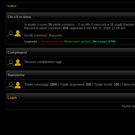
Indice
Chi c’è in linea
In totale ci sono
16
utenti connessi :: 0 iscritti, 0 nascosti e 16 ospiti (basato su
Record di utenti connessi:
835
registrato il mer feb 11, 2026 12:16 am
Iscritti connessi: Nessuno
Legenda ::
Amministratori
,
Moderatori globali
,
Mercenari STIM
Compleanni
Nessun compleanno oggi
Statistiche
Totale messaggi:
2890
| Totale argomenti:
208
| Totale iscritti:
180
| Ultimo is
Login
Nome ut