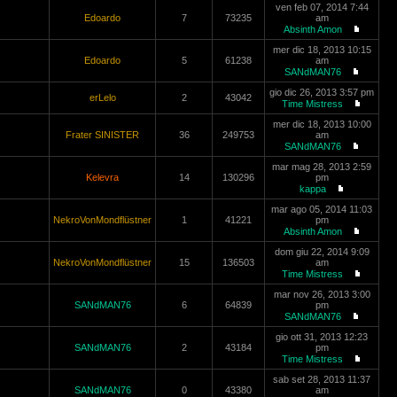
ven feb 07, 2014 7:44
Edoardo
7
73235
am
Absinth Amon
mer dic 18, 2013 10:15
Edoardo
5
61238
am
SANdMAN76
gio dic 26, 2013 3:57 pm
erLelo
2
43042
Time Mistress
mer dic 18, 2013 10:00
Frater SINISTER
36
249753
am
SANdMAN76
mar mag 28, 2013 2:59
Kelevra
14
130296
pm
kappa
mar ago 05, 2014 11:03
NekroVonMondflüstner
1
41221
pm
Absinth Amon
dom giu 22, 2014 9:09
NekroVonMondflüstner
15
136503
am
Time Mistress
mar nov 26, 2013 3:00
SANdMAN76
6
64839
pm
SANdMAN76
gio ott 31, 2013 12:23
SANdMAN76
2
43184
pm
Time Mistress
sab set 28, 2013 11:37
SANdMAN76
0
43380
am