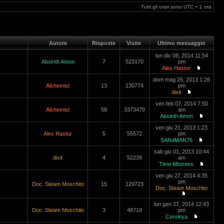
Tutti gli orari sono UTC + 1 ora
Autore
Risposte
Visite
Ultimo messaggio
lun dic 08, 2014 11:54
Absinth Amon
7
523170
pm
Alex Hastur
dom mag 26, 2013 1:26
Alchemist
13
130774
pm
dixit
ven feb 07, 2014 7:50
Alchemist
58
3373479
am
Absinth Amon
ven giu 21, 2013 1:23
Alex Hastur
5
55572
pm
SANdMAN76
sab giu 01, 2013 10:44
dixit
4
52239
am
Time Mistress
ven giu 27, 2014 4:35
pm
Doc. Steam Moschito
15
129723
Doc. Steam Moschito
lun gen 27, 2014 12:43
Doc. Steam Moschito
3
48719
pm
Corvinya