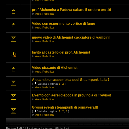
prof Alchemist a Padova sabato 5 ottobre ore 16
in
Area Pubblica
Video con esperimento vortice di fumo
in
Area Pubblica
nuovo video di Alchemist cacciatore di vampiri!
in
Area Pubblica
Invito al castello del prof. Alchemist
in
Area Pubblica
Video piccante di Alchemist
in
Area Pubblica
A quando un assemblea soci Steampunk Italia?
[
Vai alla pagina:
1
,
2
]
in
Area Pubblica
Evento con aerei d'epoca in provincia di Treviso!
in
Area Pubblica
Grossi eventi steampunk di primavera!!!
[
Vai alla pagina:
1
,
2
,
3
]
in
Area Pubblica
Pagina
1
di
4
[ La ricerca ha trovato 88 risultati ]