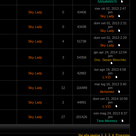
SANdMAN76
mer ott 02, 2013 2:47
Sky Lady
0
43406
pm
Sky Lady
dom set 01, 2013 2:31
Sky Lady
0
43438
pm
Sky Lady
dom set 01, 2013 2:29
Sky Lady
4
51738
pm
Sky Lady
gio apr 24, 2014 12:04
pm
Sky Lady
3
54358
Doc. Steam Moschito
lun ago 19, 2013 6:58
Sky Lady
2
42882
pm
L.V.D.
mar lug 16, 2013 3:40
Sky Lady
12
116489
pm
Alchemist
dom set 21, 2014 10:50
Sky Lady
2
44891
pm
L.V.D.
ven mag 24, 2013 8:37
Sky Lady
27
201426
pm
Time Mistress
Vai alla pagina
1
,
2
,
3
,
4
Prossimo