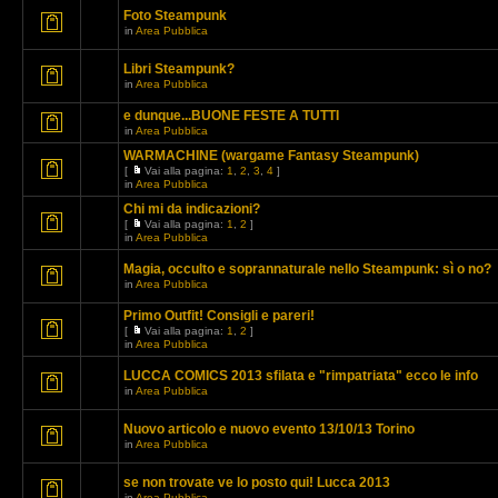
Foto Steampunk
in
Area Pubblica
Libri Steampunk?
in
Area Pubblica
e dunque...BUONE FESTE A TUTTI
in
Area Pubblica
WARMACHINE (wargame Fantasy Steampunk)
[
Vai alla pagina:
1
,
2
,
3
,
4
]
in
Area Pubblica
Chi mi da indicazioni?
[
Vai alla pagina:
1
,
2
]
in
Area Pubblica
Magia, occulto e soprannaturale nello Steampunk: sì o no?
in
Area Pubblica
Primo Outfit! Consigli e pareri!
[
Vai alla pagina:
1
,
2
]
in
Area Pubblica
LUCCA COMICS 2013 sfilata e "rimpatriata" ecco le info
in
Area Pubblica
Nuovo articolo e nuovo evento 13/10/13 Torino
in
Area Pubblica
se non trovate ve lo posto qui! Lucca 2013
in
Area Pubblica