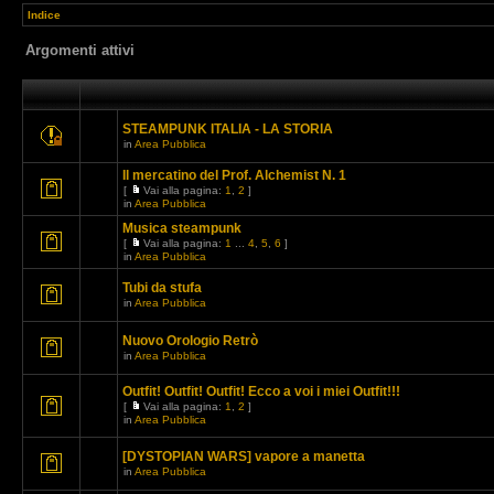
Indice
Argomenti attivi
STEAMPUNK ITALIA - LA STORIA
in
Area Pubblica
Il mercatino del Prof. Alchemist N. 1
[
Vai alla pagina:
1
,
2
]
in
Area Pubblica
Musica steampunk
[
Vai alla pagina:
1
...
4
,
5
,
6
]
in
Area Pubblica
Tubi da stufa
in
Area Pubblica
Nuovo Orologio Retrò
in
Area Pubblica
Outfit! Outfit! Outfit! Ecco a voi i miei Outfit!!!
[
Vai alla pagina:
1
,
2
]
in
Area Pubblica
[DYSTOPIAN WARS] vapore a manetta
in
Area Pubblica