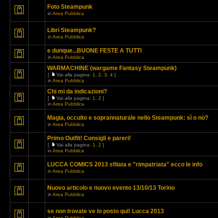
Foto Steampunk
in
Area Pubblica
Libri Steampunk?
in
Area Pubblica
e dunque...BUONE FESTE A TUTTI
in
Area Pubblica
WARMACHINE (wargame Fantasy Steampunk)
[
Vai alla pagina:
1
,
2
,
3
,
4
]
in
Area Pubblica
Chi mi da indicazioni?
[
Vai alla pagina:
1
,
2
]
in
Area Pubblica
Magia, occulto e soprannaturale nello Steampunk: sì o no?
in
Area Pubblica
Primo Outfit! Consigli e pareri!
[
Vai alla pagina:
1
,
2
]
in
Area Pubblica
LUCCA COMICS 2013 sfilata e "rimpatriata" ecco le info
in
Area Pubblica
Nuovo articolo e nuovo evento 13/10/13 Torino
in
Area Pubblica
se non trovate ve lo posto qui! Lucca 2013
in
Area Pubblica