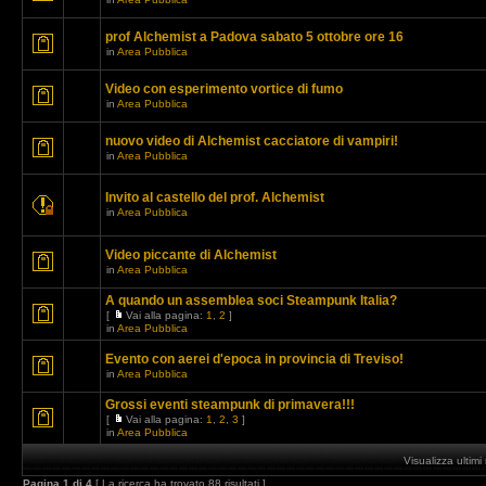
prof Alchemist a Padova sabato 5 ottobre ore 16
in
Area Pubblica
Video con esperimento vortice di fumo
in
Area Pubblica
nuovo video di Alchemist cacciatore di vampiri!
in
Area Pubblica
Invito al castello del prof. Alchemist
in
Area Pubblica
Video piccante di Alchemist
in
Area Pubblica
A quando un assemblea soci Steampunk Italia?
[
Vai alla pagina:
1
,
2
]
in
Area Pubblica
Evento con aerei d'epoca in provincia di Treviso!
in
Area Pubblica
Grossi eventi steampunk di primavera!!!
[
Vai alla pagina:
1
,
2
,
3
]
in
Area Pubblica
Visualizza ultim
Pagina
1
di
4
[ La ricerca ha trovato 88 risultati ]