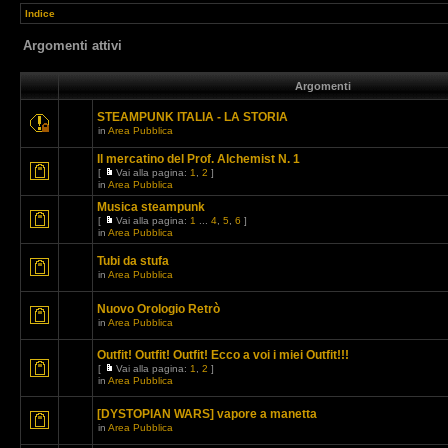
Indice
Argomenti attivi
Argomenti
STEAMPUNK ITALIA - LA STORIA
in
Area Pubblica
Il mercatino del Prof. Alchemist N. 1
[
Vai alla pagina:
1
,
2
]
in
Area Pubblica
Musica steampunk
[
Vai alla pagina:
1
...
4
,
5
,
6
]
in
Area Pubblica
Tubi da stufa
in
Area Pubblica
Nuovo Orologio Retrò
in
Area Pubblica
Outfit! Outfit! Outfit! Ecco a voi i miei Outfit!!!
[
Vai alla pagina:
1
,
2
]
in
Area Pubblica
[DYSTOPIAN WARS] vapore a manetta
in
Area Pubblica