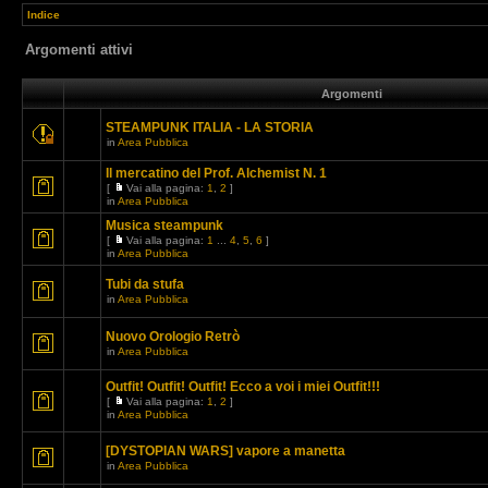
Indice
Argomenti attivi
Argomenti
STEAMPUNK ITALIA - LA STORIA
in
Area Pubblica
Il mercatino del Prof. Alchemist N. 1
[
Vai alla pagina:
1
,
2
]
in
Area Pubblica
Musica steampunk
[
Vai alla pagina:
1
...
4
,
5
,
6
]
in
Area Pubblica
Tubi da stufa
in
Area Pubblica
Nuovo Orologio Retrò
in
Area Pubblica
Outfit! Outfit! Outfit! Ecco a voi i miei Outfit!!!
[
Vai alla pagina:
1
,
2
]
in
Area Pubblica
[DYSTOPIAN WARS] vapore a manetta
in
Area Pubblica