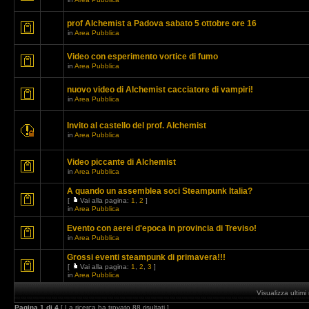
prof Alchemist a Padova sabato 5 ottobre ore 16
in
Area Pubblica
Video con esperimento vortice di fumo
in
Area Pubblica
nuovo video di Alchemist cacciatore di vampiri!
in
Area Pubblica
Invito al castello del prof. Alchemist
in
Area Pubblica
Video piccante di Alchemist
in
Area Pubblica
A quando un assemblea soci Steampunk Italia?
[
Vai alla pagina:
1
,
2
]
in
Area Pubblica
Evento con aerei d'epoca in provincia di Treviso!
in
Area Pubblica
Grossi eventi steampunk di primavera!!!
[
Vai alla pagina:
1
,
2
,
3
]
in
Area Pubblica
Visualizza ultim
Pagina
1
di
4
[ La ricerca ha trovato 88 risultati ]