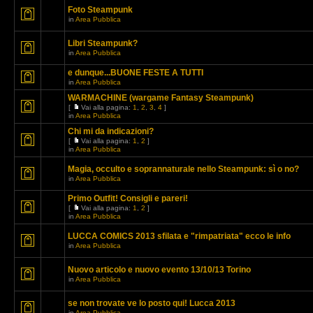
Foto Steampunk
in
Area Pubblica
Libri Steampunk?
in
Area Pubblica
e dunque...BUONE FESTE A TUTTI
in
Area Pubblica
WARMACHINE (wargame Fantasy Steampunk)
[
Vai alla pagina:
1
,
2
,
3
,
4
]
in
Area Pubblica
Chi mi da indicazioni?
[
Vai alla pagina:
1
,
2
]
in
Area Pubblica
Magia, occulto e soprannaturale nello Steampunk: sì o no?
in
Area Pubblica
Primo Outfit! Consigli e pareri!
[
Vai alla pagina:
1
,
2
]
in
Area Pubblica
LUCCA COMICS 2013 sfilata e "rimpatriata" ecco le info
in
Area Pubblica
Nuovo articolo e nuovo evento 13/10/13 Torino
in
Area Pubblica
se non trovate ve lo posto qui! Lucca 2013
in
Area Pubblica