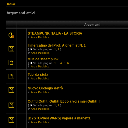
Indice
Argomenti attivi
Argomenti
STEAMPUNK ITALIA - LA STORIA
in
Area Pubblica
Il mercatino del Prof. Alchemist N. 1
[
Vai alla pagina:
1
,
2
]
in
Area Pubblica
Musica steampunk
[
Vai alla pagina:
1
...
4
,
5
,
6
]
in
Area Pubblica
Tubi da stufa
in
Area Pubblica
Nuovo Orologio Retrò
in
Area Pubblica
Outfit! Outfit! Outfit! Ecco a voi i miei Outfit!!!
[
Vai alla pagina:
1
,
2
]
in
Area Pubblica
[DYSTOPIAN WARS] vapore a manetta
in
Area Pubblica