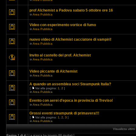
prof Alchemist a Padova sabato 5 ottobre ore 16
in
Area Pubblica
Video con esperimento vortice di fumo
in
Area Pubblica
nuovo video di Alchemist cacciatore di vampiri!
in
Area Pubblica
Invito al castello del prof. Alchemist
in
Area Pubblica
Video piccante di Alchemist
in
Area Pubblica
A quando un assemblea soci Steampunk Italia?
[
Vai alla pagina:
1
,
2
]
in
Area Pubblica
Evento con aerei d'epoca in provincia di Treviso!
in
Area Pubblica
Grossi eventi steampunk di primavera!!!
[
Vai alla pagina:
1
,
2
,
3
]
in
Area Pubblica
Visualizza ultim
Pagina
1
di
4
[ La ricerca ha trovato 88 risultati ]