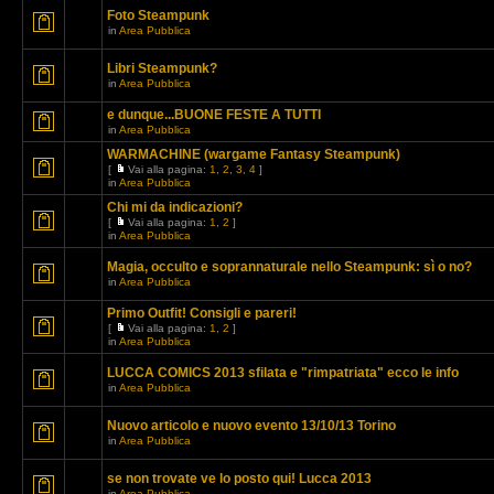
Foto Steampunk
in
Area Pubblica
Libri Steampunk?
in
Area Pubblica
e dunque...BUONE FESTE A TUTTI
in
Area Pubblica
WARMACHINE (wargame Fantasy Steampunk)
[
Vai alla pagina:
1
,
2
,
3
,
4
]
in
Area Pubblica
Chi mi da indicazioni?
[
Vai alla pagina:
1
,
2
]
in
Area Pubblica
Magia, occulto e soprannaturale nello Steampunk: sì o no?
in
Area Pubblica
Primo Outfit! Consigli e pareri!
[
Vai alla pagina:
1
,
2
]
in
Area Pubblica
LUCCA COMICS 2013 sfilata e "rimpatriata" ecco le info
in
Area Pubblica
Nuovo articolo e nuovo evento 13/10/13 Torino
in
Area Pubblica
se non trovate ve lo posto qui! Lucca 2013
in
Area Pubblica