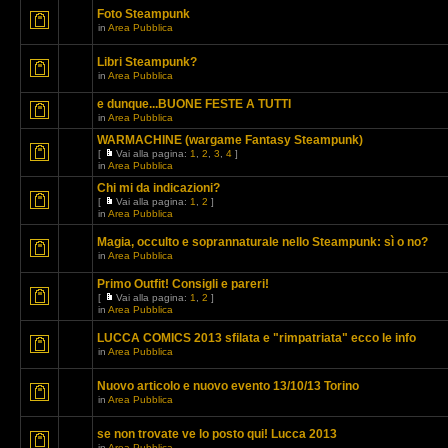
Foto Steampunk
in
Area Pubblica
Libri Steampunk?
in
Area Pubblica
e dunque...BUONE FESTE A TUTTI
in
Area Pubblica
WARMACHINE (wargame Fantasy Steampunk)
[
Vai alla pagina:
1
,
2
,
3
,
4
]
in
Area Pubblica
Chi mi da indicazioni?
[
Vai alla pagina:
1
,
2
]
in
Area Pubblica
Magia, occulto e soprannaturale nello Steampunk: sì o no?
in
Area Pubblica
Primo Outfit! Consigli e pareri!
[
Vai alla pagina:
1
,
2
]
in
Area Pubblica
LUCCA COMICS 2013 sfilata e "rimpatriata" ecco le info
in
Area Pubblica
Nuovo articolo e nuovo evento 13/10/13 Torino
in
Area Pubblica
se non trovate ve lo posto qui! Lucca 2013
in
Area Pubblica