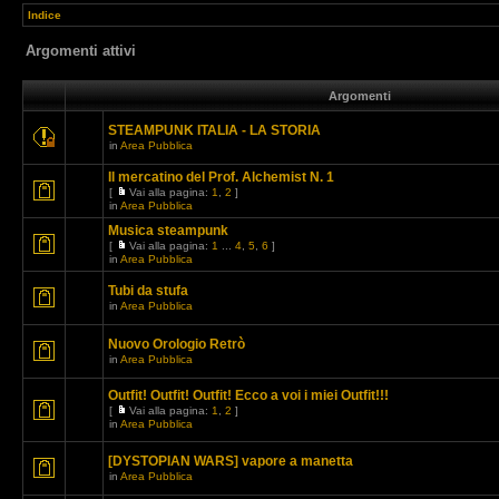
Indice
Argomenti attivi
Argomenti
STEAMPUNK ITALIA - LA STORIA
in
Area Pubblica
Il mercatino del Prof. Alchemist N. 1
[
Vai alla pagina:
1
,
2
]
in
Area Pubblica
Musica steampunk
[
Vai alla pagina:
1
...
4
,
5
,
6
]
in
Area Pubblica
Tubi da stufa
in
Area Pubblica
Nuovo Orologio Retrò
in
Area Pubblica
Outfit! Outfit! Outfit! Ecco a voi i miei Outfit!!!
[
Vai alla pagina:
1
,
2
]
in
Area Pubblica
[DYSTOPIAN WARS] vapore a manetta
in
Area Pubblica