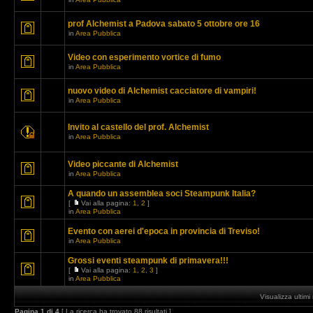
prof Alchemist a Padova sabato 5 ottobre ore 16
in
Area Pubblica
Video con esperimento vortice di fumo
in
Area Pubblica
nuovo video di Alchemist cacciatore di vampiri!
in
Area Pubblica
Invito al castello del prof. Alchemist
in
Area Pubblica
Video piccante di Alchemist
in
Area Pubblica
A quando un assemblea soci Steampunk Italia?
[
Vai alla pagina:
1
,
2
]
in
Area Pubblica
Evento con aerei d'epoca in provincia di Treviso!
in
Area Pubblica
Grossi eventi steampunk di primavera!!!
[
Vai alla pagina:
1
,
2
,
3
]
in
Area Pubblica
Visualizza ultim
Pagina
1
di
4
[ La ricerca ha trovato 88 risultati ]