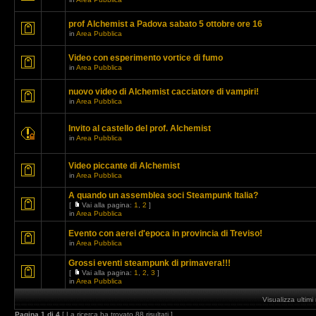
prof Alchemist a Padova sabato 5 ottobre ore 16
in
Area Pubblica
Video con esperimento vortice di fumo
in
Area Pubblica
nuovo video di Alchemist cacciatore di vampiri!
in
Area Pubblica
Invito al castello del prof. Alchemist
in
Area Pubblica
Video piccante di Alchemist
in
Area Pubblica
A quando un assemblea soci Steampunk Italia?
[
Vai alla pagina:
1
,
2
]
in
Area Pubblica
Evento con aerei d'epoca in provincia di Treviso!
in
Area Pubblica
Grossi eventi steampunk di primavera!!!
[
Vai alla pagina:
1
,
2
,
3
]
in
Area Pubblica
Visualizza ultim
Pagina
1
di
4
[ La ricerca ha trovato 88 risultati ]