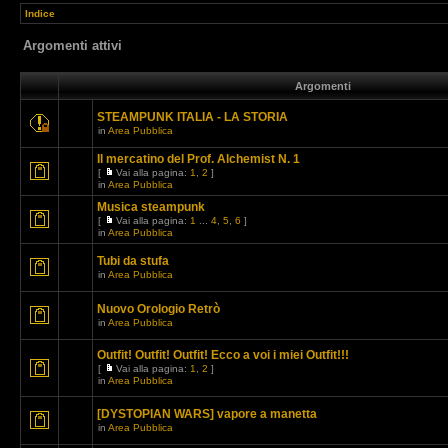
Indice
Argomenti attivi
Argomenti
STEAMPUNK ITALIA - LA STORIA
in
Area Pubblica
Il mercatino del Prof. Alchemist N. 1
[
Vai alla pagina:
1
,
2
]
in
Area Pubblica
Musica steampunk
[
Vai alla pagina:
1
...
4
,
5
,
6
]
in
Area Pubblica
Tubi da stufa
in
Area Pubblica
Nuovo Orologio Retrò
in
Area Pubblica
Outfit! Outfit! Outfit! Ecco a voi i miei Outfit!!!
[
Vai alla pagina:
1
,
2
]
in
Area Pubblica
[DYSTOPIAN WARS] vapore a manetta
in
Area Pubblica