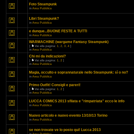
Foto Steampunk
in
Area Pubblica
Libri Steampunk?
in
Area Pubblica
e dunque...BUONE FESTE A TUTTI
in
Area Pubblica
WARMACHINE (wargame Fantasy Steampunk)
[
Vai alla pagina:
1
,
2
,
3
,
4
]
in
Area Pubblica
Chi mi da indicazioni?
[
Vai alla pagina:
1
,
2
]
in
Area Pubblica
Magia, occulto e soprannaturale nello Steampunk: sì o no?
in
Area Pubblica
Primo Outfit! Consigli e pareri!
[
Vai alla pagina:
1
,
2
]
in
Area Pubblica
LUCCA COMICS 2013 sfilata e "rimpatriata" ecco le info
in
Area Pubblica
Nuovo articolo e nuovo evento 13/10/13 Torino
in
Area Pubblica
se non trovate ve lo posto qui! Lucca 2013
in
Area Pubblica