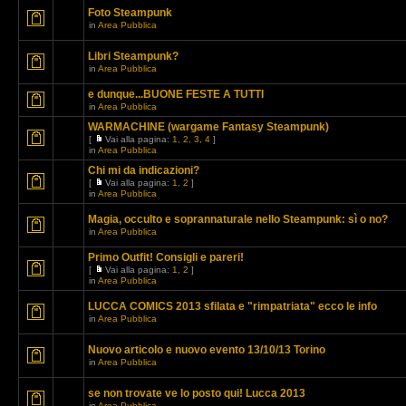
Foto Steampunk
in
Area Pubblica
Libri Steampunk?
in
Area Pubblica
e dunque...BUONE FESTE A TUTTI
in
Area Pubblica
WARMACHINE (wargame Fantasy Steampunk)
[
Vai alla pagina:
1
,
2
,
3
,
4
]
in
Area Pubblica
Chi mi da indicazioni?
[
Vai alla pagina:
1
,
2
]
in
Area Pubblica
Magia, occulto e soprannaturale nello Steampunk: sì o no?
in
Area Pubblica
Primo Outfit! Consigli e pareri!
[
Vai alla pagina:
1
,
2
]
in
Area Pubblica
LUCCA COMICS 2013 sfilata e "rimpatriata" ecco le info
in
Area Pubblica
Nuovo articolo e nuovo evento 13/10/13 Torino
in
Area Pubblica
se non trovate ve lo posto qui! Lucca 2013
in
Area Pubblica