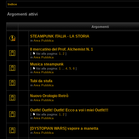
Indice
Argomenti attivi
Argomenti
STEAMPUNK ITALIA - LA STORIA
in
Area Pubblica
Il mercatino del Prof. Alchemist N. 1
[
Vai alla pagina:
1
,
2
]
in
Area Pubblica
Musica steampunk
[
Vai alla pagina:
1
...
4
,
5
,
6
]
in
Area Pubblica
Tubi da stufa
in
Area Pubblica
Nuovo Orologio Retrò
in
Area Pubblica
Outfit! Outfit! Outfit! Ecco a voi i miei Outfit!!!
[
Vai alla pagina:
1
,
2
]
in
Area Pubblica
[DYSTOPIAN WARS] vapore a manetta
in
Area Pubblica