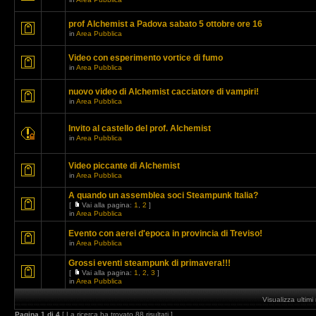
prof Alchemist a Padova sabato 5 ottobre ore 16
in
Area Pubblica
Video con esperimento vortice di fumo
in
Area Pubblica
nuovo video di Alchemist cacciatore di vampiri!
in
Area Pubblica
Invito al castello del prof. Alchemist
in
Area Pubblica
Video piccante di Alchemist
in
Area Pubblica
A quando un assemblea soci Steampunk Italia?
[
Vai alla pagina:
1
,
2
]
in
Area Pubblica
Evento con aerei d'epoca in provincia di Treviso!
in
Area Pubblica
Grossi eventi steampunk di primavera!!!
[
Vai alla pagina:
1
,
2
,
3
]
in
Area Pubblica
Visualizza ultim
Pagina
1
di
4
[ La ricerca ha trovato 88 risultati ]