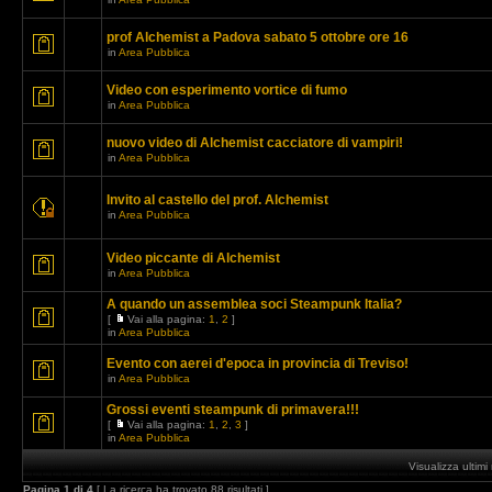
prof Alchemist a Padova sabato 5 ottobre ore 16
in
Area Pubblica
Video con esperimento vortice di fumo
in
Area Pubblica
nuovo video di Alchemist cacciatore di vampiri!
in
Area Pubblica
Invito al castello del prof. Alchemist
in
Area Pubblica
Video piccante di Alchemist
in
Area Pubblica
A quando un assemblea soci Steampunk Italia?
[
Vai alla pagina:
1
,
2
]
in
Area Pubblica
Evento con aerei d'epoca in provincia di Treviso!
in
Area Pubblica
Grossi eventi steampunk di primavera!!!
[
Vai alla pagina:
1
,
2
,
3
]
in
Area Pubblica
Visualizza ultim
Pagina
1
di
4
[ La ricerca ha trovato 88 risultati ]