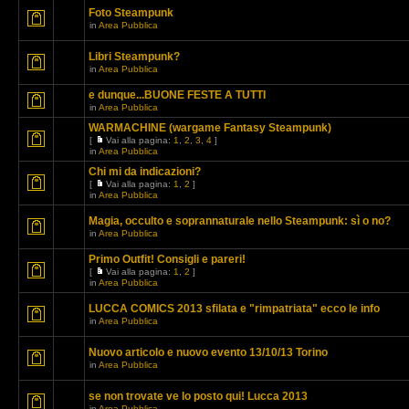
Foto Steampunk
in
Area Pubblica
Libri Steampunk?
in
Area Pubblica
e dunque...BUONE FESTE A TUTTI
in
Area Pubblica
WARMACHINE (wargame Fantasy Steampunk)
[
Vai alla pagina:
1
,
2
,
3
,
4
]
in
Area Pubblica
Chi mi da indicazioni?
[
Vai alla pagina:
1
,
2
]
in
Area Pubblica
Magia, occulto e soprannaturale nello Steampunk: sì o no?
in
Area Pubblica
Primo Outfit! Consigli e pareri!
[
Vai alla pagina:
1
,
2
]
in
Area Pubblica
LUCCA COMICS 2013 sfilata e "rimpatriata" ecco le info
in
Area Pubblica
Nuovo articolo e nuovo evento 13/10/13 Torino
in
Area Pubblica
se non trovate ve lo posto qui! Lucca 2013
in
Area Pubblica