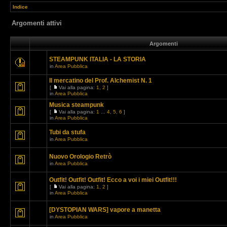
Indice
Argomenti attivi
Argomenti
STEAMPUNK ITALIA - LA STORIA
in
Area Pubblica
Il mercatino del Prof. Alchemist N. 1
[
Vai alla pagina:
1
,
2
]
in
Area Pubblica
Musica steampunk
[
Vai alla pagina:
1
...
4
,
5
,
6
]
in
Area Pubblica
Tubi da stufa
in
Area Pubblica
Nuovo Orologio Retrò
in
Area Pubblica
Outfit! Outfit! Outfit! Ecco a voi i miei Outfit!!!
[
Vai alla pagina:
1
,
2
]
in
Area Pubblica
[DYSTOPIAN WARS] vapore a manetta
in
Area Pubblica