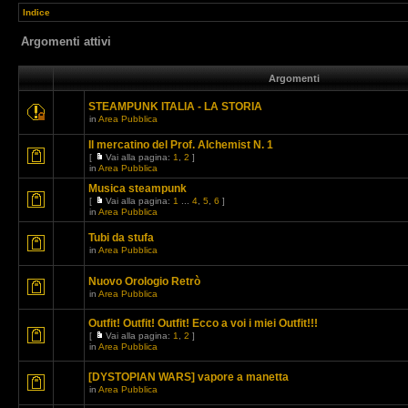
Indice
Argomenti attivi
Argomenti
STEAMPUNK ITALIA - LA STORIA
in
Area Pubblica
Il mercatino del Prof. Alchemist N. 1
[
Vai alla pagina:
1
,
2
]
in
Area Pubblica
Musica steampunk
[
Vai alla pagina:
1
...
4
,
5
,
6
]
in
Area Pubblica
Tubi da stufa
in
Area Pubblica
Nuovo Orologio Retrò
in
Area Pubblica
Outfit! Outfit! Outfit! Ecco a voi i miei Outfit!!!
[
Vai alla pagina:
1
,
2
]
in
Area Pubblica
[DYSTOPIAN WARS] vapore a manetta
in
Area Pubblica