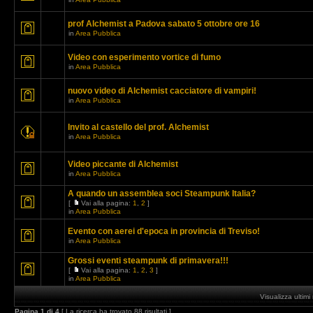
prof Alchemist a Padova sabato 5 ottobre ore 16
in
Area Pubblica
Video con esperimento vortice di fumo
in
Area Pubblica
nuovo video di Alchemist cacciatore di vampiri!
in
Area Pubblica
Invito al castello del prof. Alchemist
in
Area Pubblica
Video piccante di Alchemist
in
Area Pubblica
A quando un assemblea soci Steampunk Italia?
[
Vai alla pagina:
1
,
2
]
in
Area Pubblica
Evento con aerei d'epoca in provincia di Treviso!
in
Area Pubblica
Grossi eventi steampunk di primavera!!!
[
Vai alla pagina:
1
,
2
,
3
]
in
Area Pubblica
Visualizza ultim
Pagina
1
di
4
[ La ricerca ha trovato 88 risultati ]