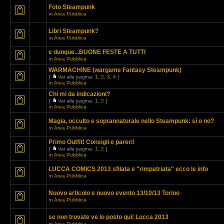
Foto Steampunk
in
Area Pubblica
Libri Steampunk?
in
Area Pubblica
e dunque...BUONE FESTE A TUTTI
in
Area Pubblica
WARMACHINE (wargame Fantasy Steampunk)
[
Vai alla pagina:
1
,
2
,
3
,
4
]
in
Area Pubblica
Chi mi da indicazioni?
[
Vai alla pagina:
1
,
2
]
in
Area Pubblica
Magia, occulto e soprannaturale nello Steampunk: sì o no?
in
Area Pubblica
Primo Outfit! Consigli e pareri!
[
Vai alla pagina:
1
,
2
]
in
Area Pubblica
LUCCA COMICS 2013 sfilata e "rimpatriata" ecco le info
in
Area Pubblica
Nuovo articolo e nuovo evento 13/10/13 Torino
in
Area Pubblica
se non trovate ve lo posto qui! Lucca 2013
in
Area Pubblica