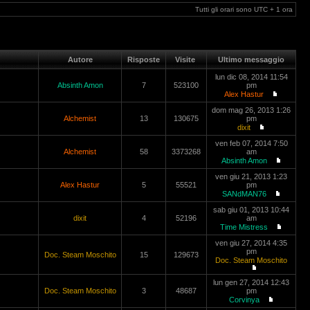
Tutti gli orari sono UTC + 1 ora
Autore
Risposte
Visite
Ultimo messaggio
lun dic 08, 2014 11:54
Absinth Amon
7
523100
pm
Alex Hastur
dom mag 26, 2013 1:26
Alchemist
13
130675
pm
dixit
ven feb 07, 2014 7:50
Alchemist
58
3373268
am
Absinth Amon
ven giu 21, 2013 1:23
Alex Hastur
5
55521
pm
SANdMAN76
sab giu 01, 2013 10:44
dixit
4
52196
am
Time Mistress
ven giu 27, 2014 4:35
pm
Doc. Steam Moschito
15
129673
Doc. Steam Moschito
lun gen 27, 2014 12:43
Doc. Steam Moschito
3
48687
pm
Corvinya