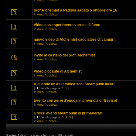
prof Alchemist a Padova sabato 5 ottobre ore 16
in
Area Pubblica
Video con esperimento vortice di fumo
in
Area Pubblica
nuovo video di Alchemist cacciatore di vampiri!
in
Area Pubblica
Invito al castello del prof. Alchemist
in
Area Pubblica
Video piccante di Alchemist
in
Area Pubblica
A quando un assemblea soci Steampunk Italia?
[
Vai alla pagina:
1
,
2
]
in
Area Pubblica
Evento con aerei d'epoca in provincia di Treviso!
in
Area Pubblica
Grossi eventi steampunk di primavera!!!
[
Vai alla pagina:
1
,
2
,
3
]
in
Area Pubblica
Pagina
1
di
4
[ La ricerca ha trovato 88 risultati ]