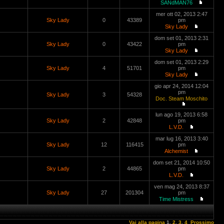
SANdMAN76
mer ott 02, 2013 2:47
Sky Lady
0
43389
pm
Sky Lady
dom set 01, 2013 2:31
Sky Lady
0
43422
pm
Sky Lady
dom set 01, 2013 2:29
Sky Lady
4
51701
pm
Sky Lady
gio apr 24, 2014 12:04
pm
Sky Lady
3
54328
Doc. Steam Moschito
lun ago 19, 2013 6:58
Sky Lady
2
42848
pm
L.V.D.
mar lug 16, 2013 3:40
Sky Lady
12
116415
pm
Alchemist
dom set 21, 2014 10:50
Sky Lady
2
44865
pm
L.V.D.
ven mag 24, 2013 8:37
Sky Lady
27
201304
pm
Time Mistress
Vai alla pagina
1
,
2
,
3
,
4
Prossimo