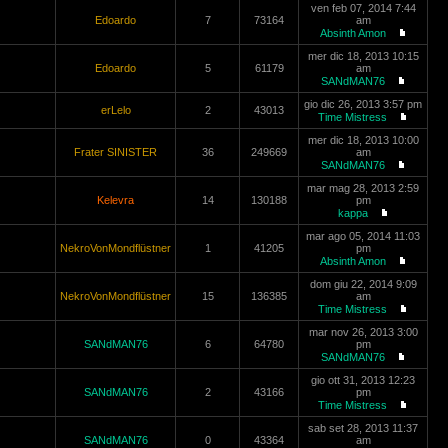
ven feb 07, 2014 7:44
Edoardo
7
73164
am
Absinth Amon
mer dic 18, 2013 10:15
Edoardo
5
61179
am
SANdMAN76
gio dic 26, 2013 3:57 pm
erLelo
2
43013
Time Mistress
mer dic 18, 2013 10:00
Frater SINISTER
36
249669
am
SANdMAN76
mar mag 28, 2013 2:59
Kelevra
14
130188
pm
kappa
mar ago 05, 2014 11:03
NekroVonMondflüstner
1
41205
pm
Absinth Amon
dom giu 22, 2014 9:09
NekroVonMondflüstner
15
136385
am
Time Mistress
mar nov 26, 2013 3:00
SANdMAN76
6
64780
pm
SANdMAN76
gio ott 31, 2013 12:23
SANdMAN76
2
43166
pm
Time Mistress
sab set 28, 2013 11:37
SANdMAN76
0
43364
am