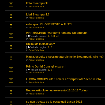
Foto Steampunk
in
Area Pubblica
Libri Steampunk?
in
Area Pubblica
e dunque...BUONE FESTE A TUTTI
in
Area Pubblica
WARMACHINE (wargame Fantasy Steampunk)
[
Vai alla pagina:
1
,
2
,
3
,
4
]
in
Area Pubblica
Chi mi da indicazioni?
[
Vai alla pagina:
1
,
2
]
in
Area Pubblica
Magia, occulto e soprannaturale nello Steampunk: sì o no?
in
Area Pubblica
Primo Outfit! Consigli e pareri!
[
Vai alla pagina:
1
,
2
]
in
Area Pubblica
LUCCA COMICS 2013 sfilata e "rimpatriata" ecco le info
in
Area Pubblica
Nuovo articolo e nuovo evento 13/10/13 Torino
in
Area Pubblica
se non trovate ve lo posto qui! Lucca 2013
in
Area Pubblica