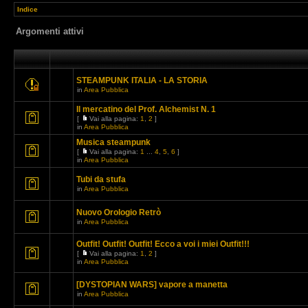
Indice
Argomenti attivi
STEAMPUNK ITALIA - LA STORIA
in
Area Pubblica
Il mercatino del Prof. Alchemist N. 1
[
Vai alla pagina:
1
,
2
]
in
Area Pubblica
Musica steampunk
[
Vai alla pagina:
1
...
4
,
5
,
6
]
in
Area Pubblica
Tubi da stufa
in
Area Pubblica
Nuovo Orologio Retrò
in
Area Pubblica
Outfit! Outfit! Outfit! Ecco a voi i miei Outfit!!!
[
Vai alla pagina:
1
,
2
]
in
Area Pubblica
[DYSTOPIAN WARS] vapore a manetta
in
Area Pubblica