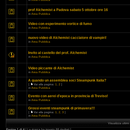
prof Alchemist a Padova sabato 5 ottobre ore 16
in
Area Pubblica
Video con esperimento vortice di fumo
in
Area Pubblica
nuovo video di Alchemist cacciatore di vampiri!
in
Area Pubblica
Invito al castello del prof. Alchemist
in
Area Pubblica
Video piccante di Alchemist
in
Area Pubblica
A quando un assemblea soci Steampunk Italia?
[
Vai alla pagina:
1
,
2
]
in
Area Pubblica
Evento con aerei d'epoca in provincia di Treviso!
in
Area Pubblica
Grossi eventi steampunk di primavera!!!
[
Vai alla pagina:
1
,
2
,
3
]
in
Area Pubblica
Visualizza ultim
Pagina
1
di
4
[ La ricerca ha trovato 88 risultati ]