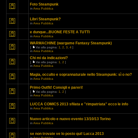
Foto Steampunk
in
Area Pubblica
Libri Steampunk?
in
Area Pubblica
e dunque...BUONE FESTE A TUTTI
in
Area Pubblica
WARMACHINE (wargame Fantasy Steampunk)
[
Vai alla pagina:
1
,
2
,
3
,
4
]
in
Area Pubblica
Chi mi da indicazioni?
[
Vai alla pagina:
1
,
2
]
in
Area Pubblica
Magia, occulto e soprannaturale nello Steampunk: sì o no?
in
Area Pubblica
Primo Outfit! Consigli e pareri!
[
Vai alla pagina:
1
,
2
]
in
Area Pubblica
LUCCA COMICS 2013 sfilata e "rimpatriata" ecco le info
in
Area Pubblica
Nuovo articolo e nuovo evento 13/10/13 Torino
in
Area Pubblica
se non trovate ve lo posto qui! Lucca 2013
in
Area Pubblica