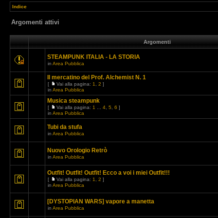
Indice
Argomenti attivi
Argomenti
STEAMPUNK ITALIA - LA STORIA
in
Area Pubblica
Il mercatino del Prof. Alchemist N. 1
[
Vai alla pagina:
1
,
2
]
in
Area Pubblica
Musica steampunk
[
Vai alla pagina:
1
...
4
,
5
,
6
]
in
Area Pubblica
Tubi da stufa
in
Area Pubblica
Nuovo Orologio Retrò
in
Area Pubblica
Outfit! Outfit! Outfit! Ecco a voi i miei Outfit!!!
[
Vai alla pagina:
1
,
2
]
in
Area Pubblica
[DYSTOPIAN WARS] vapore a manetta
in
Area Pubblica