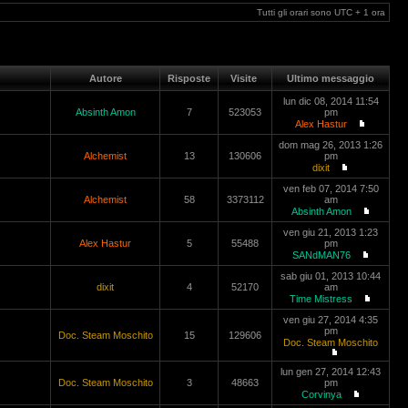
Tutti gli orari sono UTC + 1 ora
Autore
Risposte
Visite
Ultimo messaggio
lun dic 08, 2014 11:54
Absinth Amon
7
523053
pm
Alex Hastur
dom mag 26, 2013 1:26
Alchemist
13
130606
pm
dixit
ven feb 07, 2014 7:50
Alchemist
58
3373112
am
Absinth Amon
ven giu 21, 2013 1:23
Alex Hastur
5
55488
pm
SANdMAN76
sab giu 01, 2013 10:44
dixit
4
52170
am
Time Mistress
ven giu 27, 2014 4:35
pm
Doc. Steam Moschito
15
129606
Doc. Steam Moschito
lun gen 27, 2014 12:43
Doc. Steam Moschito
3
48663
pm
Corvinya