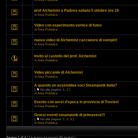
prof Alchemist a Padova sabato 5 ottobre ore 16
in
Area Pubblica
Video con esperimento vortice di fumo
in
Area Pubblica
nuovo video di Alchemist cacciatore di vampiri!
in
Area Pubblica
Invito al castello del prof. Alchemist
in
Area Pubblica
Video piccante di Alchemist
in
Area Pubblica
A quando un assemblea soci Steampunk Italia?
[
Vai alla pagina:
1
,
2
]
in
Area Pubblica
Evento con aerei d'epoca in provincia di Treviso!
in
Area Pubblica
Grossi eventi steampunk di primavera!!!
[
Vai alla pagina:
1
,
2
,
3
]
in
Area Pubblica
Pagina
1
di
4
[ La ricerca ha trovato 88 risultati ]