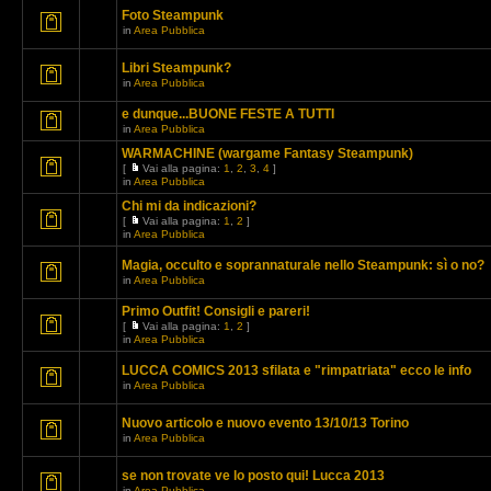
Foto Steampunk
in
Area Pubblica
Libri Steampunk?
in
Area Pubblica
e dunque...BUONE FESTE A TUTTI
in
Area Pubblica
WARMACHINE (wargame Fantasy Steampunk)
[
Vai alla pagina:
1
,
2
,
3
,
4
]
in
Area Pubblica
Chi mi da indicazioni?
[
Vai alla pagina:
1
,
2
]
in
Area Pubblica
Magia, occulto e soprannaturale nello Steampunk: sì o no?
in
Area Pubblica
Primo Outfit! Consigli e pareri!
[
Vai alla pagina:
1
,
2
]
in
Area Pubblica
LUCCA COMICS 2013 sfilata e "rimpatriata" ecco le info
in
Area Pubblica
Nuovo articolo e nuovo evento 13/10/13 Torino
in
Area Pubblica
se non trovate ve lo posto qui! Lucca 2013
in
Area Pubblica