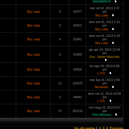
SANdMAN76
mer ott 02, 2013 2:47
Sky Lady
0
43377
pm
Sky Lady
dom set 01, 2013 2:31
Sky Lady
0
43412
pm
Sky Lady
dom set 01, 2013 2:29
Sky Lady
4
51661
pm
Sky Lady
gio apr 24, 2014 12:04
pm
Sky Lady
3
54300
Doc. Steam Moschito
lun ago 19, 2013 6:58
Sky Lady
2
42826
pm
L.V.D.
mar lug 16, 2013 3:40
Sky Lady
12
116373
pm
Alchemist
dom set 21, 2014 10:50
Sky Lady
2
44841
pm
L.V.D.
ven mag 24, 2013 8:37
Sky Lady
27
201211
pm
Time Mistress
Vai alla pagina
1
,
2
,
3
,
4
Prossimo