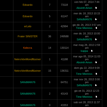
ven feb 07, 2014 7:44
Edoardo
7
73118
am
Absinth Amon
mer dic 18, 2013 10:15
Edoardo
5
61147
am
SANdMAN76
gio dic 26, 2013 3:57 pm
erLelo
2
42994
Time Mistress
mer dic 18, 2013 10:00
Frater SINISTER
36
249588
am
SANdMAN76
mar mag 28, 2013 2:59
Kelevra
14
130114
pm
kappa
mar ago 05, 2014 11:03
NekroVonMondflüstner
1
41188
pm
Absinth Amon
dom giu 22, 2014 9:09
NekroVonMondflüstner
15
136311
am
Time Mistress
mar nov 26, 2013 3:00
SANdMAN76
6
64751
pm
SANdMAN76
gio ott 31, 2013 12:23
SANdMAN76
2
43143
pm
Time Mistress
sab set 28, 2013 11:37
SANdMAN76
0
43353
am