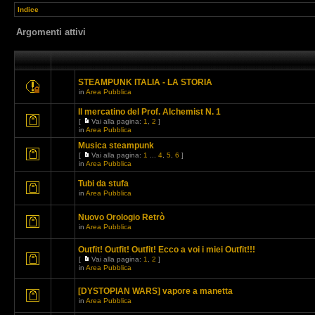
Indice
Argomenti attivi
STEAMPUNK ITALIA - LA STORIA
in
Area Pubblica
Il mercatino del Prof. Alchemist N. 1
[
Vai alla pagina:
1
,
2
]
in
Area Pubblica
Musica steampunk
[
Vai alla pagina:
1
...
4
,
5
,
6
]
in
Area Pubblica
Tubi da stufa
in
Area Pubblica
Nuovo Orologio Retrò
in
Area Pubblica
Outfit! Outfit! Outfit! Ecco a voi i miei Outfit!!!
[
Vai alla pagina:
1
,
2
]
in
Area Pubblica
[DYSTOPIAN WARS] vapore a manetta
in
Area Pubblica