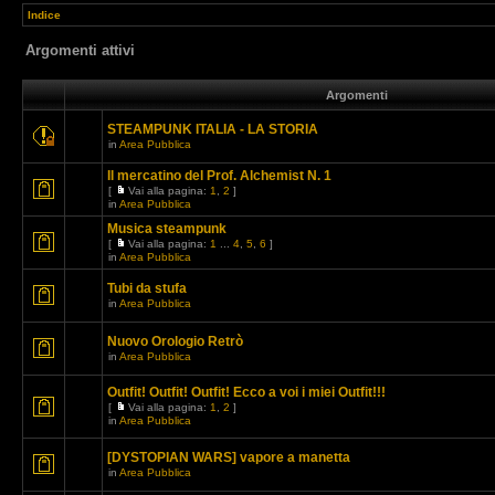
Indice
Argomenti attivi
Argomenti
STEAMPUNK ITALIA - LA STORIA
in
Area Pubblica
Il mercatino del Prof. Alchemist N. 1
[
Vai alla pagina:
1
,
2
]
in
Area Pubblica
Musica steampunk
[
Vai alla pagina:
1
...
4
,
5
,
6
]
in
Area Pubblica
Tubi da stufa
in
Area Pubblica
Nuovo Orologio Retrò
in
Area Pubblica
Outfit! Outfit! Outfit! Ecco a voi i miei Outfit!!!
[
Vai alla pagina:
1
,
2
]
in
Area Pubblica
[DYSTOPIAN WARS] vapore a manetta
in
Area Pubblica