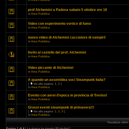
prof Alchemist a Padova sabato 5 ottobre ore 16
in
Area Pubblica
Video con esperimento vortice di fumo
in
Area Pubblica
nuovo video di Alchemist cacciatore di vampiri!
in
Area Pubblica
Invito al castello del prof. Alchemist
in
Area Pubblica
Video piccante di Alchemist
in
Area Pubblica
A quando un assemblea soci Steampunk Italia?
[
Vai alla pagina:
1
,
2
]
in
Area Pubblica
Evento con aerei d'epoca in provincia di Treviso!
in
Area Pubblica
Grossi eventi steampunk di primavera!!!
[
Vai alla pagina:
1
,
2
,
3
]
in
Area Pubblica
Visualizza ultim
Pagina
1
di
4
[ La ricerca ha trovato 88 risultati ]