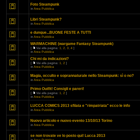
Foto Steampunk
in
Area Pubblica
Libri Steampunk?
in
Area Pubblica
e dunque...BUONE FESTE A TUTTI
in
Area Pubblica
WARMACHINE (wargame Fantasy Steampunk)
[
Vai alla pagina:
1
,
2
,
3
,
4
]
in
Area Pubblica
Chi mi da indicazioni?
[
Vai alla pagina:
1
,
2
]
in
Area Pubblica
Magia, occulto e soprannaturale nello Steampunk: sì o no?
in
Area Pubblica
Primo Outfit! Consigli e pareri!
[
Vai alla pagina:
1
,
2
]
in
Area Pubblica
LUCCA COMICS 2013 sfilata e "rimpatriata" ecco le info
in
Area Pubblica
Nuovo articolo e nuovo evento 13/10/13 Torino
in
Area Pubblica
se non trovate ve lo posto qui! Lucca 2013
in
Area Pubblica