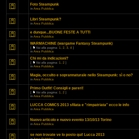
Foto Steampunk
in
Area Pubblica
Libri Steampunk?
in
Area Pubblica
e dunque...BUONE FESTE A TUTTI
in
Area Pubblica
WARMACHINE (wargame Fantasy Steampunk)
[
Vai alla pagina:
1
,
2
,
3
,
4
]
in
Area Pubblica
Chi mi da indicazioni?
[
Vai alla pagina:
1
,
2
]
in
Area Pubblica
Magia, occulto e soprannaturale nello Steampunk: sì o no?
in
Area Pubblica
Primo Outfit! Consigli e pareri!
[
Vai alla pagina:
1
,
2
]
in
Area Pubblica
LUCCA COMICS 2013 sfilata e "rimpatriata" ecco le info
in
Area Pubblica
Nuovo articolo e nuovo evento 13/10/13 Torino
in
Area Pubblica
se non trovate ve lo posto qui! Lucca 2013
in
Area Pubblica