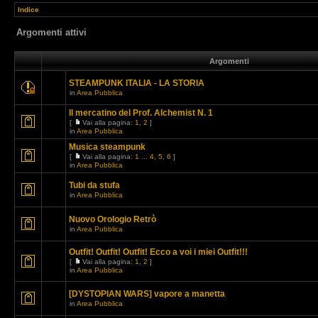
Indice
Argomenti attivi
Argomenti
STEAMPUNK ITALIA - LA STORIA
in
Area Pubblica
Il mercatino del Prof. Alchemist N. 1
[
Vai alla pagina:
1
,
2
]
in
Area Pubblica
Musica steampunk
[
Vai alla pagina:
1
...
4
,
5
,
6
]
in
Area Pubblica
Tubi da stufa
in
Area Pubblica
Nuovo Orologio Retrò
in
Area Pubblica
Outfit! Outfit! Outfit! Ecco a voi i miei Outfit!!!
[
Vai alla pagina:
1
,
2
]
in
Area Pubblica
[DYSTOPIAN WARS] vapore a manetta
in
Area Pubblica