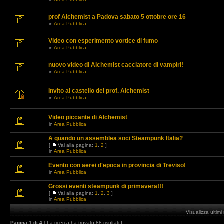
prof Alchemist a Padova sabato 5 ottobre ore 16
in
Area Pubblica
Video con esperimento vortice di fumo
in
Area Pubblica
nuovo video di Alchemist cacciatore di vampiri!
in
Area Pubblica
Invito al castello del prof. Alchemist
in
Area Pubblica
Video piccante di Alchemist
in
Area Pubblica
A quando un assemblea soci Steampunk Italia?
[
Vai alla pagina:
1
,
2
]
in
Area Pubblica
Evento con aerei d'epoca in provincia di Treviso!
in
Area Pubblica
Grossi eventi steampunk di primavera!!!
[
Vai alla pagina:
1
,
2
,
3
]
in
Area Pubblica
Visualizza ultim
Pagina
1
di
4
[ La ricerca ha trovato 88 risultati ]