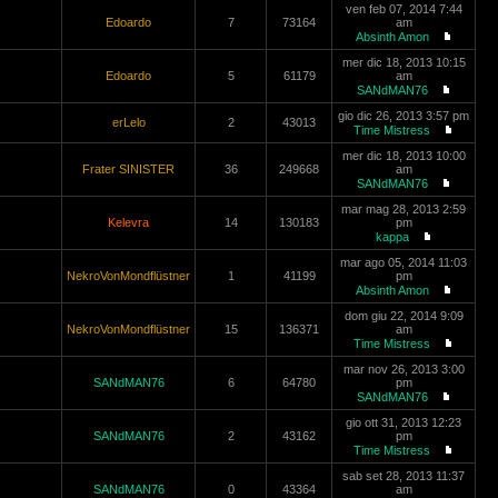
ven feb 07, 2014 7:44
Edoardo
7
73164
am
Absinth Amon
mer dic 18, 2013 10:15
Edoardo
5
61179
am
SANdMAN76
gio dic 26, 2013 3:57 pm
erLelo
2
43013
Time Mistress
mer dic 18, 2013 10:00
Frater SINISTER
36
249668
am
SANdMAN76
mar mag 28, 2013 2:59
Kelevra
14
130183
pm
kappa
mar ago 05, 2014 11:03
NekroVonMondflüstner
1
41199
pm
Absinth Amon
dom giu 22, 2014 9:09
NekroVonMondflüstner
15
136371
am
Time Mistress
mar nov 26, 2013 3:00
SANdMAN76
6
64780
pm
SANdMAN76
gio ott 31, 2013 12:23
SANdMAN76
2
43162
pm
Time Mistress
sab set 28, 2013 11:37
SANdMAN76
0
43364
am