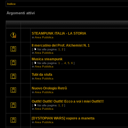
Indice
Argomenti attivi
STEAMPUNK ITALIA - LA STORIA
in
Area Pubblica
Il mercatino del Prof. Alchemist N. 1
[
Vai alla pagina:
1
,
2
]
in
Area Pubblica
Musica steampunk
[
Vai alla pagina:
1
...
4
,
5
,
6
]
in
Area Pubblica
Tubi da stufa
in
Area Pubblica
Nuovo Orologio Retrò
in
Area Pubblica
Outfit! Outfit! Outfit! Ecco a voi i miei Outfit!!!
[
Vai alla pagina:
1
,
2
]
in
Area Pubblica
[DYSTOPIAN WARS] vapore a manetta
in
Area Pubblica