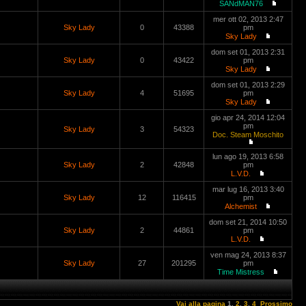
SANdMAN76
mer ott 02, 2013 2:47
Sky Lady
0
43388
pm
Sky Lady
dom set 01, 2013 2:31
Sky Lady
0
43422
pm
Sky Lady
dom set 01, 2013 2:29
Sky Lady
4
51695
pm
Sky Lady
gio apr 24, 2014 12:04
pm
Sky Lady
3
54323
Doc. Steam Moschito
lun ago 19, 2013 6:58
Sky Lady
2
42848
pm
L.V.D.
mar lug 16, 2013 3:40
Sky Lady
12
116415
pm
Alchemist
dom set 21, 2014 10:50
Sky Lady
2
44861
pm
L.V.D.
ven mag 24, 2013 8:37
Sky Lady
27
201295
pm
Time Mistress
Vai alla pagina
1
,
2
,
3
,
4
Prossimo