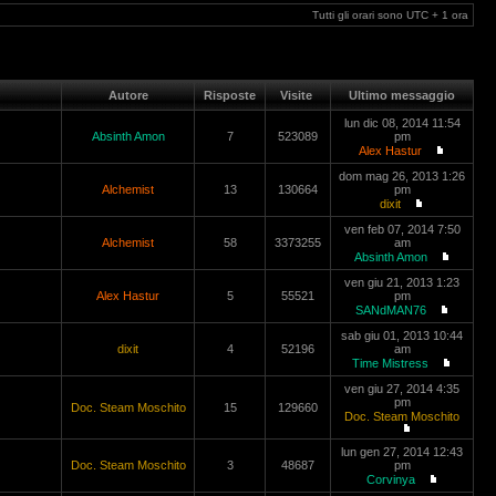
Tutti gli orari sono UTC + 1 ora
Autore
Risposte
Visite
Ultimo messaggio
lun dic 08, 2014 11:54
Absinth Amon
7
523089
pm
Alex Hastur
dom mag 26, 2013 1:26
Alchemist
13
130664
pm
dixit
ven feb 07, 2014 7:50
Alchemist
58
3373255
am
Absinth Amon
ven giu 21, 2013 1:23
Alex Hastur
5
55521
pm
SANdMAN76
sab giu 01, 2013 10:44
dixit
4
52196
am
Time Mistress
ven giu 27, 2014 4:35
pm
Doc. Steam Moschito
15
129660
Doc. Steam Moschito
lun gen 27, 2014 12:43
Doc. Steam Moschito
3
48687
pm
Corvinya