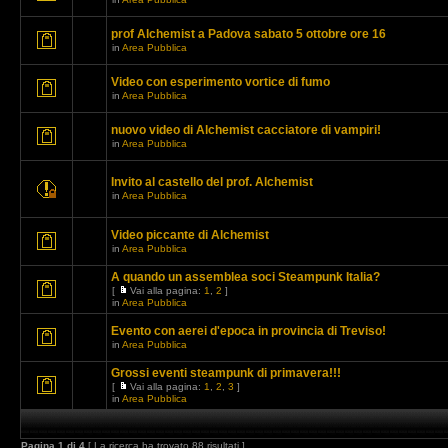
prof Alchemist a Padova sabato 5 ottobre ore 16
in
Area Pubblica
Video con esperimento vortice di fumo
in
Area Pubblica
nuovo video di Alchemist cacciatore di vampiri!
in
Area Pubblica
Invito al castello del prof. Alchemist
in
Area Pubblica
Video piccante di Alchemist
in
Area Pubblica
A quando un assemblea soci Steampunk Italia?
[
Vai alla pagina:
1
,
2
]
in
Area Pubblica
Evento con aerei d'epoca in provincia di Treviso!
in
Area Pubblica
Grossi eventi steampunk di primavera!!!
[
Vai alla pagina:
1
,
2
,
3
]
in
Area Pubblica
Pagina
1
di
4
[ La ricerca ha trovato 88 risultati ]