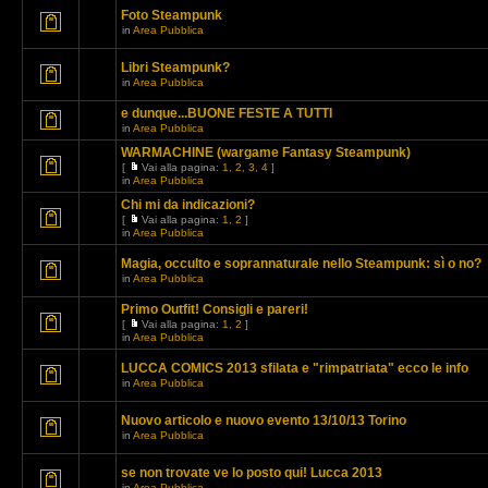
Foto Steampunk
in
Area Pubblica
Libri Steampunk?
in
Area Pubblica
e dunque...BUONE FESTE A TUTTI
in
Area Pubblica
WARMACHINE (wargame Fantasy Steampunk)
[
Vai alla pagina:
1
,
2
,
3
,
4
]
in
Area Pubblica
Chi mi da indicazioni?
[
Vai alla pagina:
1
,
2
]
in
Area Pubblica
Magia, occulto e soprannaturale nello Steampunk: sì o no?
in
Area Pubblica
Primo Outfit! Consigli e pareri!
[
Vai alla pagina:
1
,
2
]
in
Area Pubblica
LUCCA COMICS 2013 sfilata e "rimpatriata" ecco le info
in
Area Pubblica
Nuovo articolo e nuovo evento 13/10/13 Torino
in
Area Pubblica
se non trovate ve lo posto qui! Lucca 2013
in
Area Pubblica