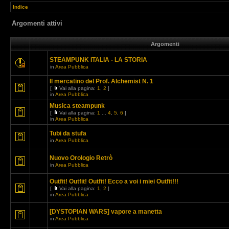
Indice
Argomenti attivi
Argomenti
STEAMPUNK ITALIA - LA STORIA
in
Area Pubblica
Il mercatino del Prof. Alchemist N. 1
[
Vai alla pagina:
1
,
2
]
in
Area Pubblica
Musica steampunk
[
Vai alla pagina:
1
...
4
,
5
,
6
]
in
Area Pubblica
Tubi da stufa
in
Area Pubblica
Nuovo Orologio Retrò
in
Area Pubblica
Outfit! Outfit! Outfit! Ecco a voi i miei Outfit!!!
[
Vai alla pagina:
1
,
2
]
in
Area Pubblica
[DYSTOPIAN WARS] vapore a manetta
in
Area Pubblica