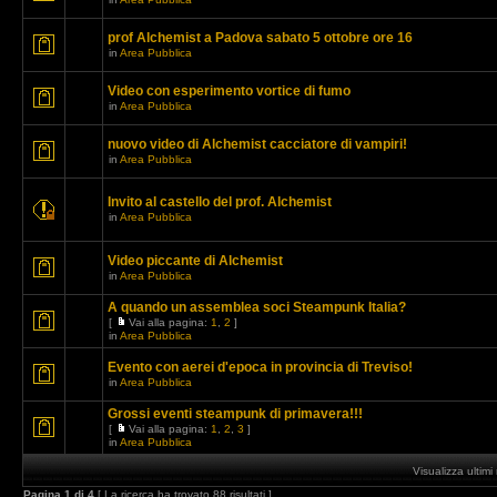
prof Alchemist a Padova sabato 5 ottobre ore 16
in
Area Pubblica
Video con esperimento vortice di fumo
in
Area Pubblica
nuovo video di Alchemist cacciatore di vampiri!
in
Area Pubblica
Invito al castello del prof. Alchemist
in
Area Pubblica
Video piccante di Alchemist
in
Area Pubblica
A quando un assemblea soci Steampunk Italia?
[
Vai alla pagina:
1
,
2
]
in
Area Pubblica
Evento con aerei d'epoca in provincia di Treviso!
in
Area Pubblica
Grossi eventi steampunk di primavera!!!
[
Vai alla pagina:
1
,
2
,
3
]
in
Area Pubblica
Visualizza ultim
Pagina
1
di
4
[ La ricerca ha trovato 88 risultati ]