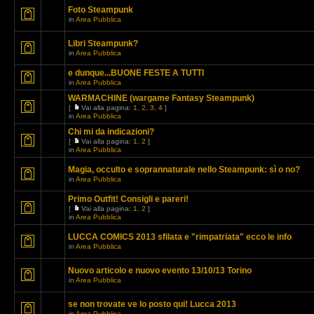
Foto Steampunk
in
Area Pubblica
Libri Steampunk?
in
Area Pubblica
e dunque...BUONE FESTE A TUTTI
in
Area Pubblica
WARMACHINE (wargame Fantasy Steampunk)
[
Vai alla pagina:
1
,
2
,
3
,
4
]
in
Area Pubblica
Chi mi da indicazioni?
[
Vai alla pagina:
1
,
2
]
in
Area Pubblica
Magia, occulto e soprannaturale nello Steampunk: sì o no?
in
Area Pubblica
Primo Outfit! Consigli e pareri!
[
Vai alla pagina:
1
,
2
]
in
Area Pubblica
LUCCA COMICS 2013 sfilata e "rimpatriata" ecco le info
in
Area Pubblica
Nuovo articolo e nuovo evento 13/10/13 Torino
in
Area Pubblica
se non trovate ve lo posto qui! Lucca 2013
in
Area Pubblica