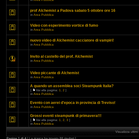
prof Alchemist a Padova sabato 5 ottobre ore 16
in
Area Pubblica
Video con esperimento vortice di fumo
in
Area Pubblica
nuovo video di Alchemist cacciatore di vampiri!
in
Area Pubblica
Invito al castello del prof. Alchemist
in
Area Pubblica
Video piccante di Alchemist
in
Area Pubblica
A quando un assemblea soci Steampunk Italia?
[
Vai alla pagina:
1
,
2
]
in
Area Pubblica
Evento con aerei d'epoca in provincia di Treviso!
in
Area Pubblica
Grossi eventi steampunk di primavera!!!
[
Vai alla pagina:
1
,
2
,
3
]
in
Area Pubblica
Visualizza ultim
Pagina
1
di
4
[ La ricerca ha trovato 88 risultati ]