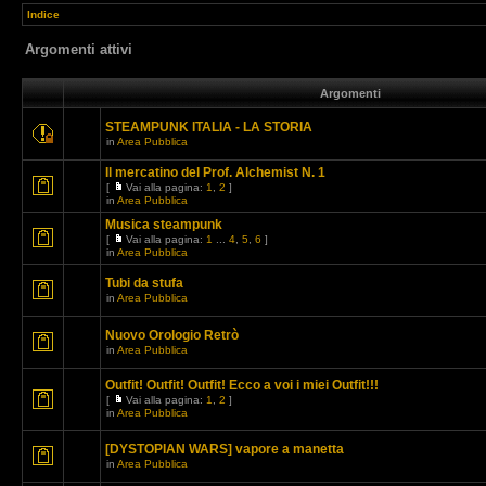
Indice
Argomenti attivi
Argomenti
STEAMPUNK ITALIA - LA STORIA
in
Area Pubblica
Il mercatino del Prof. Alchemist N. 1
[
Vai alla pagina:
1
,
2
]
in
Area Pubblica
Musica steampunk
[
Vai alla pagina:
1
...
4
,
5
,
6
]
in
Area Pubblica
Tubi da stufa
in
Area Pubblica
Nuovo Orologio Retrò
in
Area Pubblica
Outfit! Outfit! Outfit! Ecco a voi i miei Outfit!!!
[
Vai alla pagina:
1
,
2
]
in
Area Pubblica
[DYSTOPIAN WARS] vapore a manetta
in
Area Pubblica