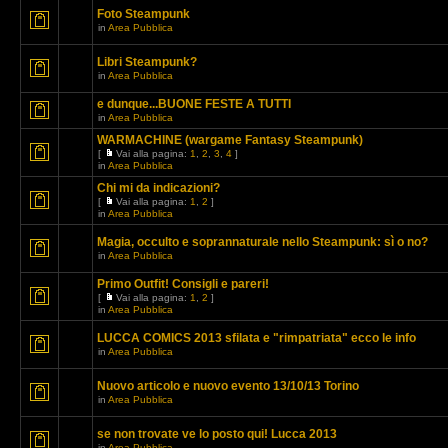
Foto Steampunk
in
Area Pubblica
Libri Steampunk?
in
Area Pubblica
e dunque...BUONE FESTE A TUTTI
in
Area Pubblica
WARMACHINE (wargame Fantasy Steampunk)
[
Vai alla pagina:
1
,
2
,
3
,
4
]
in
Area Pubblica
Chi mi da indicazioni?
[
Vai alla pagina:
1
,
2
]
in
Area Pubblica
Magia, occulto e soprannaturale nello Steampunk: sì o no?
in
Area Pubblica
Primo Outfit! Consigli e pareri!
[
Vai alla pagina:
1
,
2
]
in
Area Pubblica
LUCCA COMICS 2013 sfilata e "rimpatriata" ecco le info
in
Area Pubblica
Nuovo articolo e nuovo evento 13/10/13 Torino
in
Area Pubblica
se non trovate ve lo posto qui! Lucca 2013
in
Area Pubblica