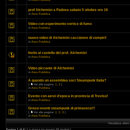
prof Alchemist a Padova sabato 5 ottobre ore 16
in
Area Pubblica
Video con esperimento vortice di fumo
in
Area Pubblica
nuovo video di Alchemist cacciatore di vampiri!
in
Area Pubblica
Invito al castello del prof. Alchemist
in
Area Pubblica
Video piccante di Alchemist
in
Area Pubblica
A quando un assemblea soci Steampunk Italia?
[
Vai alla pagina:
1
,
2
]
in
Area Pubblica
Evento con aerei d'epoca in provincia di Treviso!
in
Area Pubblica
Grossi eventi steampunk di primavera!!!
[
Vai alla pagina:
1
,
2
,
3
]
in
Area Pubblica
Visualizza ultim
Pagina
1
di
4
[ La ricerca ha trovato 88 risultati ]