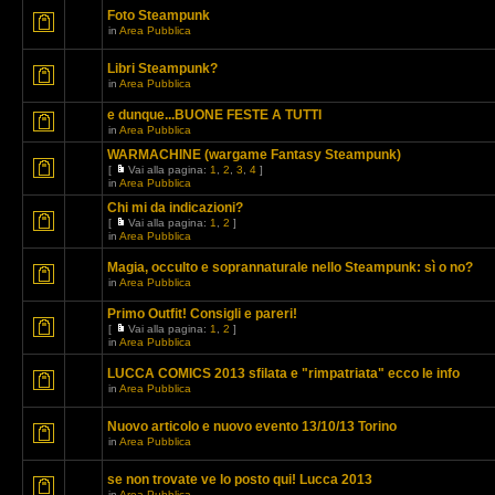
Foto Steampunk
in
Area Pubblica
Libri Steampunk?
in
Area Pubblica
e dunque...BUONE FESTE A TUTTI
in
Area Pubblica
WARMACHINE (wargame Fantasy Steampunk)
[
Vai alla pagina:
1
,
2
,
3
,
4
]
in
Area Pubblica
Chi mi da indicazioni?
[
Vai alla pagina:
1
,
2
]
in
Area Pubblica
Magia, occulto e soprannaturale nello Steampunk: sì o no?
in
Area Pubblica
Primo Outfit! Consigli e pareri!
[
Vai alla pagina:
1
,
2
]
in
Area Pubblica
LUCCA COMICS 2013 sfilata e "rimpatriata" ecco le info
in
Area Pubblica
Nuovo articolo e nuovo evento 13/10/13 Torino
in
Area Pubblica
se non trovate ve lo posto qui! Lucca 2013
in
Area Pubblica