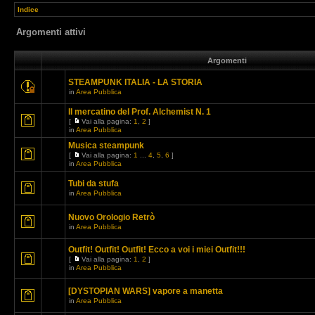
Indice
Argomenti attivi
Argomenti
STEAMPUNK ITALIA - LA STORIA
in
Area Pubblica
Il mercatino del Prof. Alchemist N. 1
[
Vai alla pagina:
1
,
2
]
in
Area Pubblica
Musica steampunk
[
Vai alla pagina:
1
...
4
,
5
,
6
]
in
Area Pubblica
Tubi da stufa
in
Area Pubblica
Nuovo Orologio Retrò
in
Area Pubblica
Outfit! Outfit! Outfit! Ecco a voi i miei Outfit!!!
[
Vai alla pagina:
1
,
2
]
in
Area Pubblica
[DYSTOPIAN WARS] vapore a manetta
in
Area Pubblica