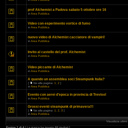
prof Alchemist a Padova sabato 5 ottobre ore 16
in
Area Pubblica
Video con esperimento vortice di fumo
in
Area Pubblica
nuovo video di Alchemist cacciatore di vampiri!
in
Area Pubblica
Invito al castello del prof. Alchemist
in
Area Pubblica
Video piccante di Alchemist
in
Area Pubblica
A quando un assemblea soci Steampunk Italia?
[
Vai alla pagina:
1
,
2
]
in
Area Pubblica
Evento con aerei d'epoca in provincia di Treviso!
in
Area Pubblica
Grossi eventi steampunk di primavera!!!
[
Vai alla pagina:
1
,
2
,
3
]
in
Area Pubblica
Visualizza ultim
Pagina
1
di
4
[ La ricerca ha trovato 88 risultati ]