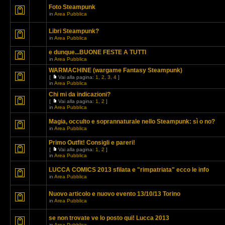
Foto Steampunk
in
Area Pubblica
Libri Steampunk?
in
Area Pubblica
e dunque...BUONE FESTE A TUTTI
in
Area Pubblica
WARMACHINE (wargame Fantasy Steampunk)
[
Vai alla pagina:
1
,
2
,
3
,
4
]
in
Area Pubblica
Chi mi da indicazioni?
[
Vai alla pagina:
1
,
2
]
in
Area Pubblica
Magia, occulto e soprannaturale nello Steampunk: sì o no?
in
Area Pubblica
Primo Outfit! Consigli e pareri!
[
Vai alla pagina:
1
,
2
]
in
Area Pubblica
LUCCA COMICS 2013 sfilata e "rimpatriata" ecco le info
in
Area Pubblica
Nuovo articolo e nuovo evento 13/10/13 Torino
in
Area Pubblica
se non trovate ve lo posto qui! Lucca 2013
in
Area Pubblica