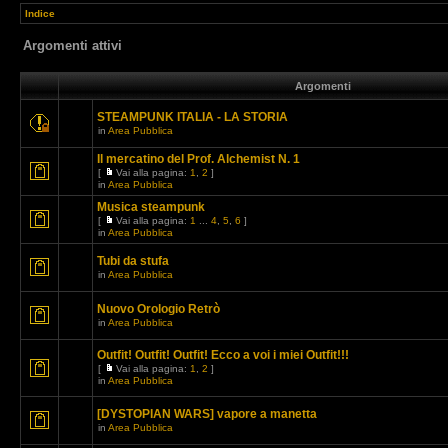
Indice
Argomenti attivi
Argomenti
STEAMPUNK ITALIA - LA STORIA
in
Area Pubblica
Il mercatino del Prof. Alchemist N. 1
[
Vai alla pagina:
1
,
2
]
in
Area Pubblica
Musica steampunk
[
Vai alla pagina:
1
...
4
,
5
,
6
]
in
Area Pubblica
Tubi da stufa
in
Area Pubblica
Nuovo Orologio Retrò
in
Area Pubblica
Outfit! Outfit! Outfit! Ecco a voi i miei Outfit!!!
[
Vai alla pagina:
1
,
2
]
in
Area Pubblica
[DYSTOPIAN WARS] vapore a manetta
in
Area Pubblica