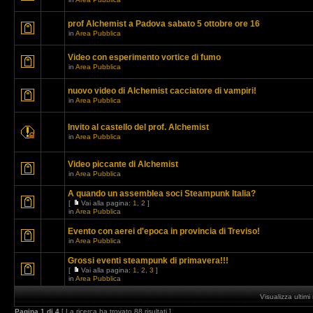
prof Alchemist a Padova sabato 5 ottobre ore 16
in
Area Pubblica
Video con esperimento vortice di fumo
in
Area Pubblica
nuovo video di Alchemist cacciatore di vampiri!
in
Area Pubblica
Invito al castello del prof. Alchemist
in
Area Pubblica
Video piccante di Alchemist
in
Area Pubblica
A quando un assemblea soci Steampunk Italia?
[
Vai alla pagina:
1
,
2
]
in
Area Pubblica
Evento con aerei d'epoca in provincia di Treviso!
in
Area Pubblica
Grossi eventi steampunk di primavera!!!
[
Vai alla pagina:
1
,
2
,
3
]
in
Area Pubblica
Visualizza ultim
Pagina
1
di
4
[ La ricerca ha trovato 88 risultati ]