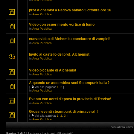
prof Alchemist a Padova sabato 5 ottobre ore 16
in
Area Pubblica
Video con esperimento vortice di fumo
in
Area Pubblica
nuovo video di Alchemist cacciatore di vampiri!
in
Area Pubblica
Invito al castello del prof. Alchemist
in
Area Pubblica
Video piccante di Alchemist
in
Area Pubblica
A quando un assemblea soci Steampunk Italia?
[
Vai alla pagina:
1
,
2
]
in
Area Pubblica
Evento con aerei d'epoca in provincia di Treviso!
in
Area Pubblica
Grossi eventi steampunk di primavera!!!
[
Vai alla pagina:
1
,
2
,
3
]
in
Area Pubblica
Visualizza ultim
Pagina
1
di
4
[ La ricerca ha trovato 88 risultati ]