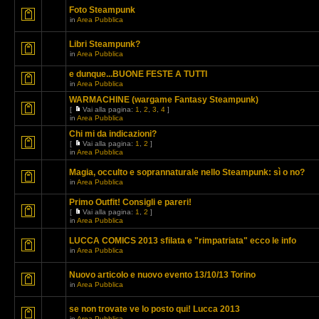
Foto Steampunk
in
Area Pubblica
Libri Steampunk?
in
Area Pubblica
e dunque...BUONE FESTE A TUTTI
in
Area Pubblica
WARMACHINE (wargame Fantasy Steampunk)
[
Vai alla pagina:
1
,
2
,
3
,
4
]
in
Area Pubblica
Chi mi da indicazioni?
[
Vai alla pagina:
1
,
2
]
in
Area Pubblica
Magia, occulto e soprannaturale nello Steampunk: sì o no?
in
Area Pubblica
Primo Outfit! Consigli e pareri!
[
Vai alla pagina:
1
,
2
]
in
Area Pubblica
LUCCA COMICS 2013 sfilata e "rimpatriata" ecco le info
in
Area Pubblica
Nuovo articolo e nuovo evento 13/10/13 Torino
in
Area Pubblica
se non trovate ve lo posto qui! Lucca 2013
in
Area Pubblica