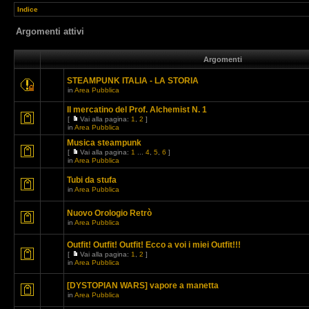
Indice
Argomenti attivi
Argomenti
STEAMPUNK ITALIA - LA STORIA
in
Area Pubblica
Il mercatino del Prof. Alchemist N. 1
[
Vai alla pagina:
1
,
2
]
in
Area Pubblica
Musica steampunk
[
Vai alla pagina:
1
...
4
,
5
,
6
]
in
Area Pubblica
Tubi da stufa
in
Area Pubblica
Nuovo Orologio Retrò
in
Area Pubblica
Outfit! Outfit! Outfit! Ecco a voi i miei Outfit!!!
[
Vai alla pagina:
1
,
2
]
in
Area Pubblica
[DYSTOPIAN WARS] vapore a manetta
in
Area Pubblica