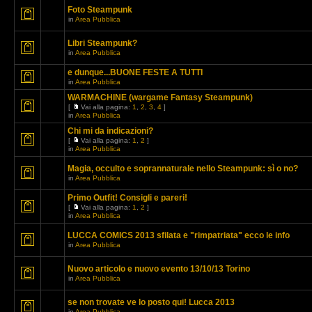
Foto Steampunk
in
Area Pubblica
Libri Steampunk?
in
Area Pubblica
e dunque...BUONE FESTE A TUTTI
in
Area Pubblica
WARMACHINE (wargame Fantasy Steampunk)
[
Vai alla pagina:
1
,
2
,
3
,
4
]
in
Area Pubblica
Chi mi da indicazioni?
[
Vai alla pagina:
1
,
2
]
in
Area Pubblica
Magia, occulto e soprannaturale nello Steampunk: sì o no?
in
Area Pubblica
Primo Outfit! Consigli e pareri!
[
Vai alla pagina:
1
,
2
]
in
Area Pubblica
LUCCA COMICS 2013 sfilata e "rimpatriata" ecco le info
in
Area Pubblica
Nuovo articolo e nuovo evento 13/10/13 Torino
in
Area Pubblica
se non trovate ve lo posto qui! Lucca 2013
in
Area Pubblica