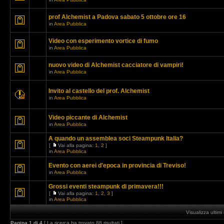
prof Alchemist a Padova sabato 5 ottobre ore 16
in
Area Pubblica
Video con esperimento vortice di fumo
in
Area Pubblica
nuovo video di Alchemist cacciatore di vampiri!
in
Area Pubblica
Invito al castello del prof. Alchemist
in
Area Pubblica
Video piccante di Alchemist
in
Area Pubblica
A quando un assemblea soci Steampunk Italia?
[
Vai alla pagina:
1
,
2
]
in
Area Pubblica
Evento con aerei d'epoca in provincia di Treviso!
in
Area Pubblica
Grossi eventi steampunk di primavera!!!
[
Vai alla pagina:
1
,
2
,
3
]
in
Area Pubblica
Visualizza ultim
Pagina
1
di
4
[ La ricerca ha trovato 88 risultati ]