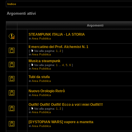
Indice
Argomenti attivi
Argomenti
STEAMPUNK ITALIA - LA STORIA
in
Area Pubblica
Il mercatino del Prof. Alchemist N. 1
[
Vai alla pagina:
1
,
2
]
in
Area Pubblica
Musica steampunk
[
Vai alla pagina:
1
...
4
,
5
,
6
]
in
Area Pubblica
Tubi da stufa
in
Area Pubblica
Nuovo Orologio Retrò
in
Area Pubblica
Outfit! Outfit! Outfit! Ecco a voi i miei Outfit!!!
[
Vai alla pagina:
1
,
2
]
in
Area Pubblica
[DYSTOPIAN WARS] vapore a manetta
in
Area Pubblica