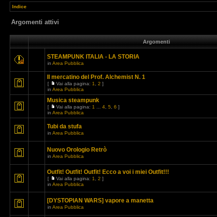
Indice
Argomenti attivi
Argomenti
STEAMPUNK ITALIA - LA STORIA
in
Area Pubblica
Il mercatino del Prof. Alchemist N. 1
[
Vai alla pagina:
1
,
2
]
in
Area Pubblica
Musica steampunk
[
Vai alla pagina:
1
...
4
,
5
,
6
]
in
Area Pubblica
Tubi da stufa
in
Area Pubblica
Nuovo Orologio Retrò
in
Area Pubblica
Outfit! Outfit! Outfit! Ecco a voi i miei Outfit!!!
[
Vai alla pagina:
1
,
2
]
in
Area Pubblica
[DYSTOPIAN WARS] vapore a manetta
in
Area Pubblica