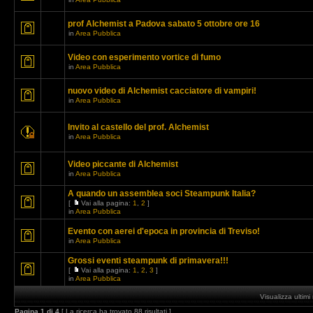
prof Alchemist a Padova sabato 5 ottobre ore 16
in
Area Pubblica
Video con esperimento vortice di fumo
in
Area Pubblica
nuovo video di Alchemist cacciatore di vampiri!
in
Area Pubblica
Invito al castello del prof. Alchemist
in
Area Pubblica
Video piccante di Alchemist
in
Area Pubblica
A quando un assemblea soci Steampunk Italia?
[
Vai alla pagina:
1
,
2
]
in
Area Pubblica
Evento con aerei d'epoca in provincia di Treviso!
in
Area Pubblica
Grossi eventi steampunk di primavera!!!
[
Vai alla pagina:
1
,
2
,
3
]
in
Area Pubblica
Visualizza ultim
Pagina
1
di
4
[ La ricerca ha trovato 88 risultati ]