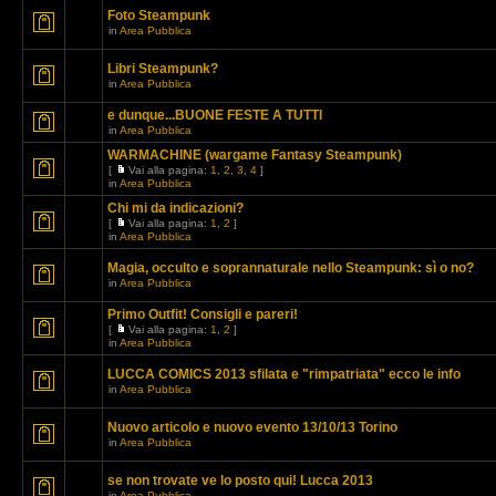
Foto Steampunk
in
Area Pubblica
Libri Steampunk?
in
Area Pubblica
e dunque...BUONE FESTE A TUTTI
in
Area Pubblica
WARMACHINE (wargame Fantasy Steampunk)
[
Vai alla pagina:
1
,
2
,
3
,
4
]
in
Area Pubblica
Chi mi da indicazioni?
[
Vai alla pagina:
1
,
2
]
in
Area Pubblica
Magia, occulto e soprannaturale nello Steampunk: sì o no?
in
Area Pubblica
Primo Outfit! Consigli e pareri!
[
Vai alla pagina:
1
,
2
]
in
Area Pubblica
LUCCA COMICS 2013 sfilata e "rimpatriata" ecco le info
in
Area Pubblica
Nuovo articolo e nuovo evento 13/10/13 Torino
in
Area Pubblica
se non trovate ve lo posto qui! Lucca 2013
in
Area Pubblica