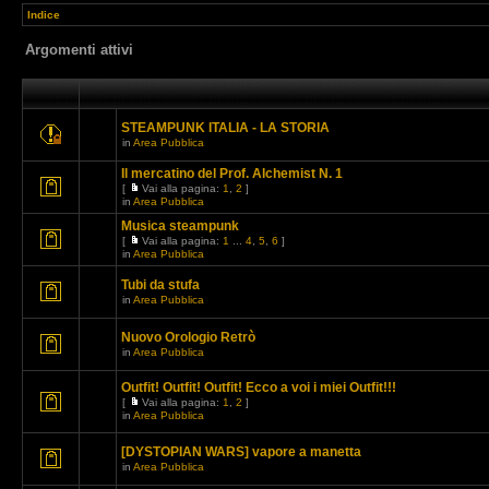
Indice
Argomenti attivi
STEAMPUNK ITALIA - LA STORIA
in
Area Pubblica
Il mercatino del Prof. Alchemist N. 1
[
Vai alla pagina:
1
,
2
]
in
Area Pubblica
Musica steampunk
[
Vai alla pagina:
1
...
4
,
5
,
6
]
in
Area Pubblica
Tubi da stufa
in
Area Pubblica
Nuovo Orologio Retrò
in
Area Pubblica
Outfit! Outfit! Outfit! Ecco a voi i miei Outfit!!!
[
Vai alla pagina:
1
,
2
]
in
Area Pubblica
[DYSTOPIAN WARS] vapore a manetta
in
Area Pubblica