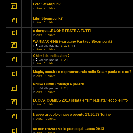
Foto Steampunk
in
Area Pubblica
Libri Steampunk?
in
Area Pubblica
e dunque...BUONE FESTE A TUTTI
in
Area Pubblica
WARMACHINE (wargame Fantasy Steampunk)
[
Vai alla pagina:
1
,
2
,
3
,
4
]
in
Area Pubblica
Chi mi da indicazioni?
[
Vai alla pagina:
1
,
2
]
in
Area Pubblica
Magia, occulto e soprannaturale nello Steampunk: sì o no?
in
Area Pubblica
Primo Outfit! Consigli e pareri!
[
Vai alla pagina:
1
,
2
]
in
Area Pubblica
LUCCA COMICS 2013 sfilata e "rimpatriata" ecco le info
in
Area Pubblica
Nuovo articolo e nuovo evento 13/10/13 Torino
in
Area Pubblica
se non trovate ve lo posto qui! Lucca 2013
in
Area Pubblica