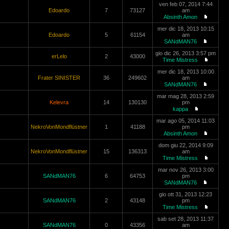
ven feb 07, 2014 7:44
Edoardo
7
73127
am
Absinth Amon
mer dic 18, 2013 10:15
Edoardo
5
61154
am
SANdMAN76
gio dic 26, 2013 3:57 pm
erLelo
2
43000
Time Mistress
mer dic 18, 2013 10:00
Frater SINISTER
36
249602
am
SANdMAN76
mar mag 28, 2013 2:59
Kelevra
14
130130
pm
kappa
mar ago 05, 2014 11:03
NekroVonMondflüstner
1
41188
pm
Absinth Amon
dom giu 22, 2014 9:09
NekroVonMondflüstner
15
136313
am
Time Mistress
mar nov 26, 2013 3:00
SANdMAN76
6
64753
pm
SANdMAN76
gio ott 31, 2013 12:23
SANdMAN76
2
43148
pm
Time Mistress
sab set 28, 2013 11:37
SANdMAN76
0
43356
am