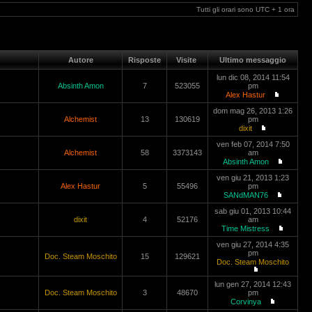
Tutti gli orari sono UTC + 1 ora
Autore
Risposte
Visite
Ultimo messaggio
lun dic 08, 2014 11:54
Absinth Amon
7
523055
pm
Alex Hastur
dom mag 26, 2013 1:26
Alchemist
13
130619
pm
dixit
ven feb 07, 2014 7:50
Alchemist
58
3373143
am
Absinth Amon
ven giu 21, 2013 1:23
Alex Hastur
5
55496
pm
SANdMAN76
sab giu 01, 2013 10:44
dixit
4
52176
am
Time Mistress
ven giu 27, 2014 4:35
pm
Doc. Steam Moschito
15
129621
Doc. Steam Moschito
lun gen 27, 2014 12:43
Doc. Steam Moschito
3
48670
pm
Corvinya