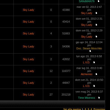
SANdMAN76
mer ott 02, 2013 2:47
Sky Lady
0
43380
pm
Sky Lady
dom set 01, 2013 2:31
Sky Lady
0
43414
pm
Sky Lady
dom set 01, 2013 2:29
Sky Lady
4
51663
pm
Sky Lady
gio apr 24, 2014 12:04
pm
Sky Lady
3
54306
Doc. Steam Moschito
lun ago 19, 2013 6:58
Sky Lady
2
42832
pm
L.V.D.
mar lug 16, 2013 3:40
Sky Lady
12
116377
pm
Alchemist
dom set 21, 2014 10:50
Sky Lady
2
44847
pm
L.V.D.
ven mag 24, 2013 8:37
Sky Lady
27
201218
pm
Time Mistress
Vai alla pagina
1
,
2
,
3
,
4
Prossimo