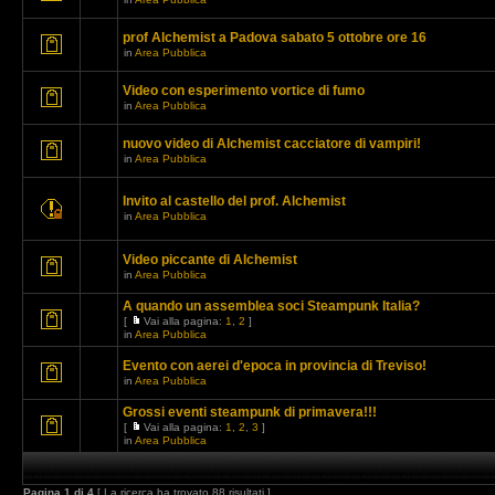
prof Alchemist a Padova sabato 5 ottobre ore 16
in
Area Pubblica
Video con esperimento vortice di fumo
in
Area Pubblica
nuovo video di Alchemist cacciatore di vampiri!
in
Area Pubblica
Invito al castello del prof. Alchemist
in
Area Pubblica
Video piccante di Alchemist
in
Area Pubblica
A quando un assemblea soci Steampunk Italia?
[
Vai alla pagina:
1
,
2
]
in
Area Pubblica
Evento con aerei d'epoca in provincia di Treviso!
in
Area Pubblica
Grossi eventi steampunk di primavera!!!
[
Vai alla pagina:
1
,
2
,
3
]
in
Area Pubblica
Pagina
1
di
4
[ La ricerca ha trovato 88 risultati ]