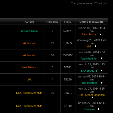
Tutti gli orari sono UTC + 1 ora
Autore
Risposte
Visite
Ultimo messaggio
lun dic 08, 2014 11:54
Absinth Amon
7
523170
pm
Alex Hastur
dom mag 26, 2013 1:26
Alchemist
13
130774
pm
dixit
ven feb 07, 2014 7:50
Alchemist
58
3373458
am
Absinth Amon
ven giu 21, 2013 1:23
Alex Hastur
5
55572
pm
SANdMAN76
sab giu 01, 2013 10:44
dixit
4
52239
am
Time Mistress
ven giu 27, 2014 4:35
pm
Doc. Steam Moschito
15
129712
Doc. Steam Moschito
lun gen 27, 2014 12:43
Doc. Steam Moschito
3
48719
pm
Corvinya