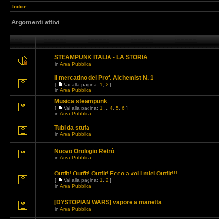
Indice
Argomenti attivi
STEAMPUNK ITALIA - LA STORIA
in
Area Pubblica
Il mercatino del Prof. Alchemist N. 1
[
Vai alla pagina:
1
,
2
]
in
Area Pubblica
Musica steampunk
[
Vai alla pagina:
1
...
4
,
5
,
6
]
in
Area Pubblica
Tubi da stufa
in
Area Pubblica
Nuovo Orologio Retrò
in
Area Pubblica
Outfit! Outfit! Outfit! Ecco a voi i miei Outfit!!!
[
Vai alla pagina:
1
,
2
]
in
Area Pubblica
[DYSTOPIAN WARS] vapore a manetta
in
Area Pubblica