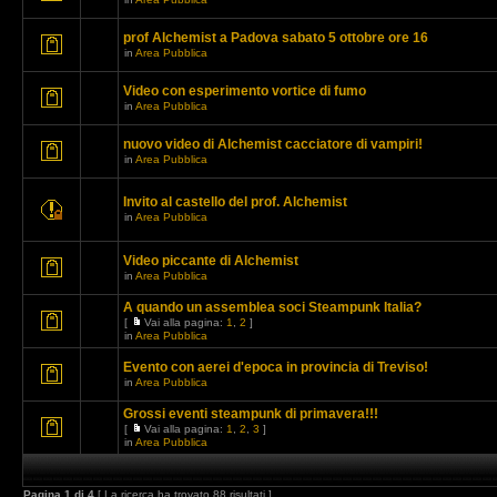
prof Alchemist a Padova sabato 5 ottobre ore 16
in
Area Pubblica
Video con esperimento vortice di fumo
in
Area Pubblica
nuovo video di Alchemist cacciatore di vampiri!
in
Area Pubblica
Invito al castello del prof. Alchemist
in
Area Pubblica
Video piccante di Alchemist
in
Area Pubblica
A quando un assemblea soci Steampunk Italia?
[
Vai alla pagina:
1
,
2
]
in
Area Pubblica
Evento con aerei d'epoca in provincia di Treviso!
in
Area Pubblica
Grossi eventi steampunk di primavera!!!
[
Vai alla pagina:
1
,
2
,
3
]
in
Area Pubblica
Pagina
1
di
4
[ La ricerca ha trovato 88 risultati ]