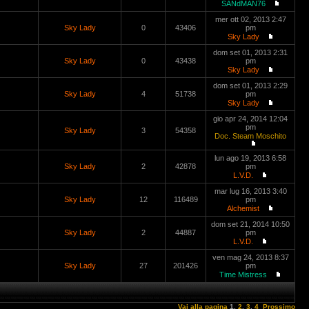
SANdMAN76
mer ott 02, 2013 2:47
Sky Lady
0
43406
pm
Sky Lady
dom set 01, 2013 2:31
Sky Lady
0
43438
pm
Sky Lady
dom set 01, 2013 2:29
Sky Lady
4
51738
pm
Sky Lady
gio apr 24, 2014 12:04
pm
Sky Lady
3
54358
Doc. Steam Moschito
lun ago 19, 2013 6:58
Sky Lady
2
42878
pm
L.V.D.
mar lug 16, 2013 3:40
Sky Lady
12
116489
pm
Alchemist
dom set 21, 2014 10:50
Sky Lady
2
44887
pm
L.V.D.
ven mag 24, 2013 8:37
Sky Lady
27
201426
pm
Time Mistress
Vai alla pagina
1
,
2
,
3
,
4
Prossimo