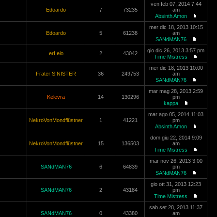
ven feb 07, 2014 7:44
Edoardo
7
73235
am
Absinth Amon
mer dic 18, 2013 10:15
Edoardo
5
61238
am
SANdMAN76
gio dic 26, 2013 3:57 pm
erLelo
2
43042
Time Mistress
mer dic 18, 2013 10:00
Frater SINISTER
36
249753
am
SANdMAN76
mar mag 28, 2013 2:59
Kelevra
14
130296
pm
kappa
mar ago 05, 2014 11:03
NekroVonMondflüstner
1
41221
pm
Absinth Amon
dom giu 22, 2014 9:09
NekroVonMondflüstner
15
136503
am
Time Mistress
mar nov 26, 2013 3:00
SANdMAN76
6
64839
pm
SANdMAN76
gio ott 31, 2013 12:23
SANdMAN76
2
43184
pm
Time Mistress
sab set 28, 2013 11:37
SANdMAN76
0
43380
am