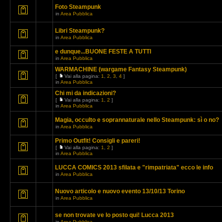
Foto Steampunk
in
Area Pubblica
Libri Steampunk?
in
Area Pubblica
e dunque...BUONE FESTE A TUTTI
in
Area Pubblica
WARMACHINE (wargame Fantasy Steampunk)
[
Vai alla pagina:
1
,
2
,
3
,
4
]
in
Area Pubblica
Chi mi da indicazioni?
[
Vai alla pagina:
1
,
2
]
in
Area Pubblica
Magia, occulto e soprannaturale nello Steampunk: sì o no?
in
Area Pubblica
Primo Outfit! Consigli e pareri!
[
Vai alla pagina:
1
,
2
]
in
Area Pubblica
LUCCA COMICS 2013 sfilata e "rimpatriata" ecco le info
in
Area Pubblica
Nuovo articolo e nuovo evento 13/10/13 Torino
in
Area Pubblica
se non trovate ve lo posto qui! Lucca 2013
in
Area Pubblica