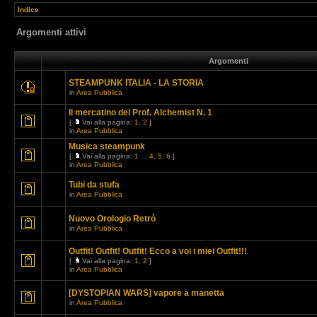
Indice
Argomenti attivi
Argomenti
STEAMPUNK ITALIA - LA STORIA
in
Area Pubblica
Il mercatino del Prof. Alchemist N. 1
[
Vai alla pagina:
1
,
2
]
in
Area Pubblica
Musica steampunk
[
Vai alla pagina:
1
...
4
,
5
,
6
]
in
Area Pubblica
Tubi da stufa
in
Area Pubblica
Nuovo Orologio Retrò
in
Area Pubblica
Outfit! Outfit! Outfit! Ecco a voi i miei Outfit!!!
[
Vai alla pagina:
1
,
2
]
in
Area Pubblica
[DYSTOPIAN WARS] vapore a manetta
in
Area Pubblica