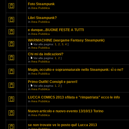
Foto Steampunk
in
Area Pubblica
Libri Steampunk?
in
Area Pubblica
e dunque...BUONE FESTE A TUTTI
in
Area Pubblica
WARMACHINE (wargame Fantasy Steampunk)
[
Vai alla pagina:
1
,
2
,
3
,
4
]
in
Area Pubblica
Chi mi da indicazioni?
[
Vai alla pagina:
1
,
2
]
in
Area Pubblica
Magia, occulto e soprannaturale nello Steampunk: sì o no?
in
Area Pubblica
Primo Outfit! Consigli e pareri!
[
Vai alla pagina:
1
,
2
]
in
Area Pubblica
LUCCA COMICS 2013 sfilata e "rimpatriata" ecco le info
in
Area Pubblica
Nuovo articolo e nuovo evento 13/10/13 Torino
in
Area Pubblica
se non trovate ve lo posto qui! Lucca 2013
in
Area Pubblica