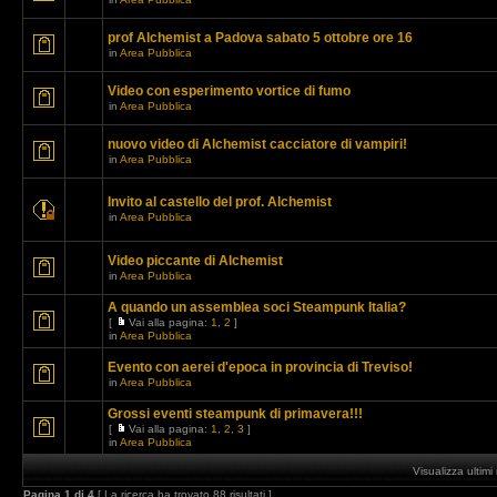
prof Alchemist a Padova sabato 5 ottobre ore 16
in
Area Pubblica
Video con esperimento vortice di fumo
in
Area Pubblica
nuovo video di Alchemist cacciatore di vampiri!
in
Area Pubblica
Invito al castello del prof. Alchemist
in
Area Pubblica
Video piccante di Alchemist
in
Area Pubblica
A quando un assemblea soci Steampunk Italia?
[
Vai alla pagina:
1
,
2
]
in
Area Pubblica
Evento con aerei d'epoca in provincia di Treviso!
in
Area Pubblica
Grossi eventi steampunk di primavera!!!
[
Vai alla pagina:
1
,
2
,
3
]
in
Area Pubblica
Visualizza ultim
Pagina
1
di
4
[ La ricerca ha trovato 88 risultati ]