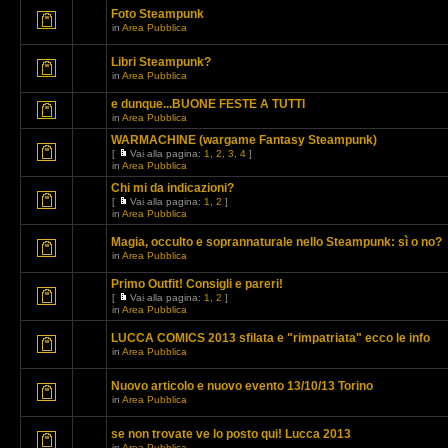
Foto Steampunk
in
Area Pubblica
Libri Steampunk?
in
Area Pubblica
e dunque...BUONE FESTE A TUTTI
in
Area Pubblica
WARMACHINE (wargame Fantasy Steampunk)
[
Vai alla pagina:
1
,
2
,
3
,
4
]
in
Area Pubblica
Chi mi da indicazioni?
[
Vai alla pagina:
1
,
2
]
in
Area Pubblica
Magia, occulto e soprannaturale nello Steampunk: sì o no?
in
Area Pubblica
Primo Outfit! Consigli e pareri!
[
Vai alla pagina:
1
,
2
]
in
Area Pubblica
LUCCA COMICS 2013 sfilata e "rimpatriata" ecco le info
in
Area Pubblica
Nuovo articolo e nuovo evento 13/10/13 Torino
in
Area Pubblica
se non trovate ve lo posto qui! Lucca 2013
in
Area Pubblica