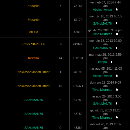
ven feb 07, 2014 7:44
Edoardo
7
73164
am
Absinth Amon
mer dic 18, 2013 10:15
Edoardo
5
61179
am
SANdMAN76
gio dic 26, 2013 3:57 pm
erLelo
2
43013
Time Mistress
mer dic 18, 2013 10:00
Frater SINISTER
36
249668
am
SANdMAN76
mar mag 28, 2013 2:59
Kelevra
14
130181
pm
kappa
mar ago 05, 2014 11:03
NekroVonMondflüstner
1
41199
pm
Absinth Amon
dom giu 22, 2014 9:09
NekroVonMondflüstner
15
136371
am
Time Mistress
mar nov 26, 2013 3:00
SANdMAN76
6
64780
pm
SANdMAN76
gio ott 31, 2013 12:23
SANdMAN76
2
43162
pm
Time Mistress
sab set 28, 2013 11:37
SANdMAN76
0
43364
am