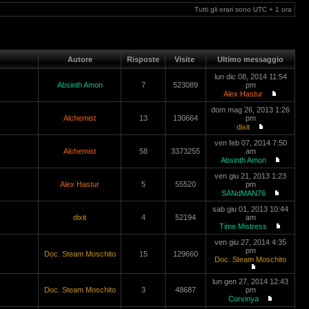
Tutti gli orari sono UTC + 1 ora
Autore
Risposte
Visite
Ultimo messaggio
lun dic 08, 2014 11:54
Absinth Amon
7
523089
pm
Alex Hastur
dom mag 26, 2013 1:26
Alchemist
13
130664
pm
dixit
ven feb 07, 2014 7:50
Alchemist
58
3373255
am
Absinth Amon
ven giu 21, 2013 1:23
Alex Hastur
5
55520
pm
SANdMAN76
sab giu 01, 2013 10:44
dixit
4
52194
am
Time Mistress
ven giu 27, 2014 4:35
pm
Doc. Steam Moschito
15
129660
Doc. Steam Moschito
lun gen 27, 2014 12:43
Doc. Steam Moschito
3
48687
pm
Corvinya