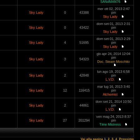
SANdMAN76
mer ott 02, 2013 2:47
Sky Lady
0
43388
pm
Sky Lady
dom set 01, 2013 2:31
Sky Lady
0
43422
pm
Sky Lady
dom set 01, 2013 2:29
Sky Lady
4
51695
pm
Sky Lady
gio apr 24, 2014 12:04
pm
Sky Lady
3
54323
Doc. Steam Moschito
lun ago 19, 2013 6:58
Sky Lady
2
42848
pm
L.V.D.
mar lug 16, 2013 3:40
Sky Lady
12
116415
pm
Alchemist
dom set 21, 2014 10:50
Sky Lady
2
44861
pm
L.V.D.
ven mag 24, 2013 8:37
Sky Lady
27
201294
pm
Time Mistress
Vai alla pagina
1
,
2
,
3
,
4
Prossimo