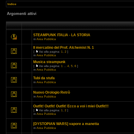
Indice
Argomenti attivi
STEAMPUNK ITALIA - LA STORIA
in
Area Pubblica
Il mercatino del Prof. Alchemist N. 1
[
Vai alla pagina:
1
,
2
]
in
Area Pubblica
Musica steampunk
[
Vai alla pagina:
1
...
4
,
5
,
6
]
in
Area Pubblica
Tubi da stufa
in
Area Pubblica
Nuovo Orologio Retrò
in
Area Pubblica
Outfit! Outfit! Outfit! Ecco a voi i miei Outfit!!!
[
Vai alla pagina:
1
,
2
]
in
Area Pubblica
[DYSTOPIAN WARS] vapore a manetta
in
Area Pubblica