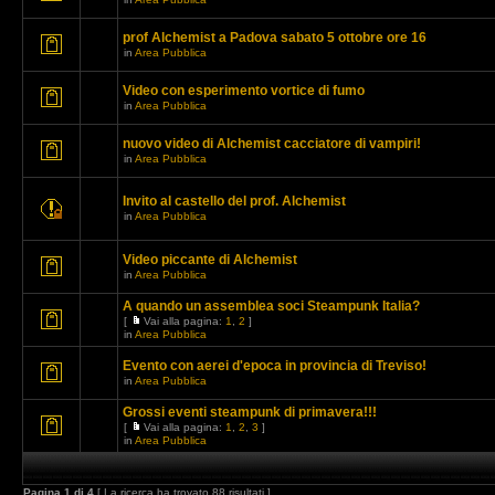
prof Alchemist a Padova sabato 5 ottobre ore 16
in
Area Pubblica
Video con esperimento vortice di fumo
in
Area Pubblica
nuovo video di Alchemist cacciatore di vampiri!
in
Area Pubblica
Invito al castello del prof. Alchemist
in
Area Pubblica
Video piccante di Alchemist
in
Area Pubblica
A quando un assemblea soci Steampunk Italia?
[
Vai alla pagina:
1
,
2
]
in
Area Pubblica
Evento con aerei d'epoca in provincia di Treviso!
in
Area Pubblica
Grossi eventi steampunk di primavera!!!
[
Vai alla pagina:
1
,
2
,
3
]
in
Area Pubblica
Pagina
1
di
4
[ La ricerca ha trovato 88 risultati ]